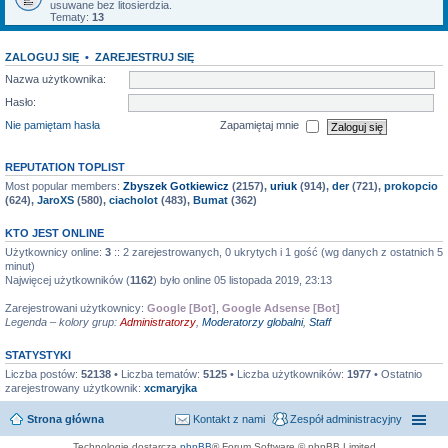
usuwane bez litosierdzia.
Tematy:
13
ZALOGUJ SIĘ
•
ZAREJESTRUJ SIĘ
Nazwa użytkownika:
Hasło:
Nie pamiętam hasła
Zapamiętaj mnie
REPUTATION TOPLIST
Most popular members:
Zbyszek Gotkiewicz
(2157),
uriuk
(914),
der
(721),
prokopcio
(624),
JaroXS
(580),
ciacholot
(483),
Bumat
(362)
KTO JEST ONLINE
Użytkownicy online:
3
:: 2 zarejestrowanych, 0 ukrytych i 1 gość (wg danych z ostatnich 5
minut)
Najwięcej użytkowników (
1162
) było online 05 listopada 2019, 23:13
Zarejestrowani użytkownicy:
Google [Bot]
,
Google Adsense [Bot]
Legenda – kolory grup:
Administratorzy
,
Moderatorzy globalni
,
Staff
STATYSTYKI
Liczba postów:
52138
• Liczba tematów:
5125
• Liczba użytkowników:
1977
• Ostatnio
zarejestrowany użytkownik:
xcmaryjka
Strona główna
Kontakt z nami
Zespół administracyjny
Technologię dostarcza
phpBB
® Forum Software © phpBB Limited