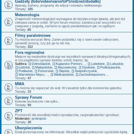
Gadżety (foto/video/vario/GPS/odzież/dodatki)
Aparaty, kamery, programy do edycji i montażu nieliniowego.
Tematy:
185
Meteorologia
Znajomość meteorologii jest wymagana do bezpiecznego latania, ale jest też
ciekawa sama w sobie. W tym forum możesz zamieszczać wszystko co
związane z pogodą, zarówno w ujęciu paralotniowym jak i w ogólnym
Tematy:
85
Filmy paralotniowe
Tu można wrzucać filmy. Zanim podzielisz się z nami swoim odkryciem,
sprawdź proszę, czy już go tu nie ma.
Tematy:
322
Fora regionalne
Miejsce na swobodne dyskusje we wszelkich sprawach lokalnych/regionalnych,
w szczególności sprawy klubów, szkół, imprez, itp.
Subfora:
Dolnośląskie
,
Kujawsko-Pomorskie
,
Lubelskie
,
Lubuskie
,
Łódzkie
,
Małopolskie
,
Mazowieckie
,
Opolskie
,
Podkarpackie
,
Podlaskie
,
Pomorskie
,
Śląskie
,
Świętokrzyskie
,
Warmińsko-Mazurskie
,
Wielkopolskie
,
Zachodniopomorskie
Tematy:
47
MMA
Tu można się naparzać do woli. W zasadzie tylko dla koneserów gatunku
Tematy:
33
Sprawy Forum
Kwestie techniczne i nie tylko...
Tematy:
99
ZPT
Przestrzeń dla wszelkiej maści wynalazców, racjonalizatorów i grzebusi.
Moderator:
prokopcio
Tematy:
38
Ubezpieczenia
Dział przeznaczony na informacje. Wszelkie wątki poboczne i pyskówki będą