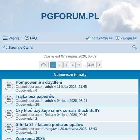
PGFORUM.PL
Więcej…
FAQ
Zarejestruj się
Zaloguj się
Strona główna
zu
Dzisiaj jest 07 sierpnia 2026, 00:59
kaj
1
2
3
4
5
…
430
Najnowsze tematy
Pompowanie skrzydłem
Ostatni post autor:
uriuk
«
11 lipca 2026, 21:45
Odpowiedzi:
6
Trajka bez papierów
Ostatni post autor:
uriuk
«
04 lipca 2026, 08:21
Odpowiedzi:
10
Czy ktoś użytkuje silnik corsair Black Bull?
Ostatni post autor:
Bulba
«
04 lipca 2026, 00:10
Odpowiedzi:
2
Silniki 2T i latanie podczas upalow
Ostatni post autor:
matgaw
«
30 czerwca 2026, 18:43
Odpowiedzi:
3
Zdarzenia 2026