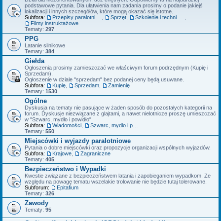
podstawowe pytania. Dla ułatwienia nam zadania prosimy o podanie jakiejś
lokalizacji i innych szczegółów, które mogą okazać się istotne.
Subfora:
Przepisy paralotniowe
,
Sprzęt
,
Szkolenie i technika latania
,
Filmy instruktażowe
Tematy:
297
PPG
Latanie silnikowe
Tematy:
384
Giełda
Ogłoszenia prosimy zamieszczać we właściwym forum podrzędnym (Kupię i
Sprzedam).
Ogłoszenie w dziale "sprzedam" bez podanej ceny będą usuwane.
Subfora:
Kupię
,
Sprzedam
,
Zamienię
Tematy:
1530
Ogólne
Dyskusja na tematy nie pasujące w żaden sposób do pozostałych kategorii na
forum. Dyskusje niezwiązane z glajtami, a nawet nielotnicze proszę umieszczać
w "Szwarc, mydło i powidło"
Subfora:
Wiadomości
,
Szwarc, mydlo i powidlo
Tematy:
550
Miejscówki i wyjazdy paralotniowe
Pytania o dobre miejscówki oraz propozycje organizacji wspólnych wyjazdów.
Subfora:
Krajowe
,
Zagraniczne
Tematy:
405
Bezpieczeństwo i Wypadki
Kwestie związane z bezpieczeństwem latania i zapobieganiem wypadkom. Ze
względu na powagę tematu wszelakie trolowanie nie będzie tutaj tolerowane.
Subforum:
Epitafium
Tematy:
326
Zawody
Tematy:
95