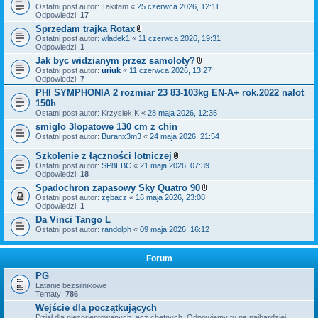
Ostatni post autor:
Takitam
«
25 czerwca 2026, 12:11
Odpowiedzi:
17
Sprzedam trajka Rotax
Z
Ostatni post autor:
wladek1
«
11 czerwca 2026, 19:31
a
Odpowiedzi:
1
ł
Jak byc widzianym przez samoloty?
ą
Z
Ostatni post autor:
uriuk
«
11 czerwca 2026, 13:27
c
a
Odpowiedzi:
7
z
ł
n
PHI SYMPHONIA 2 rozmiar 23 83-103kg EN-A+ rok.2022 nalot
ą
i
150h
c
k
z
Ostatni post autor:
Krzysiek K
«
i
28 maja 2026, 12:35
n
smiglo 3lopatowe 130 cm z chin
i
Ostatni post autor:
Buranx3m3
«
24 maja 2026, 21:54
k
i
Szkolenie z łączności lotniczej
Z
Ostatni post autor:
SP8EBC
«
21 maja 2026, 07:39
a
Odpowiedzi:
18
ł
Spadochron zapasowy Sky Quatro 90
ą
Z
Ostatni post autor:
zębacz
«
16 maja 2026, 23:08
c
a
Odpowiedzi:
1
z
ł
n
Da Vinci Tango L
ą
i
Ostatni post autor:
randolph
«
09 maja 2026, 16:12
c
k
z
i
n
i
Forum
k
i
PG
Latanie bezsilnikowe
Tematy:
786
Wejście dla początkujących
Dział dla niezorientowanych, acz chętnych. Odpowiemy tu na najbardziej