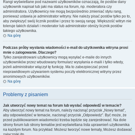
Rangi wyświetlane pod nazwami użytkowników oznaczają, ile postów dany
użytkownik napisał lub jaki ma status na forum, np. moderatora czy
administratora. Użytkownicy nie mogą bezpośrednio zmieniać stylu rang,
ponieważ ustawia je administrator witryny. Nie należy pisać postów tylko po to,
aby zwiększyć swój licznik postów i przez to swoją rangę. Większość witryn nie
toleruje takich działań i moderator lub administrator obniży licznik postów
takiego użytkownika.
Na górę
Podczas próby wysłania wiadomości e-mail do użytkownika witryna prosi
mnie o zalogowanie. Dlaczego?
Tylko zarejestrowani użytkownicy mogą wysyłać e-maile do innych
użytkowników przez wbudowany formularz wysyłania e-maili i tylko wtedy,
jeżeli administrator włączył tę funkcję. Ma to zabezpieczać przed
nieprawidłowym używaniem systemu poczty elektronicznej witryny przez
anonimowych użytkowników.
Na górę
Problemy z pisaniem
Jak utworzyć nowy temat na forum lub wysłać odpowiedź w temacie?
Aby utworzyć nowy temat na forum, należy nacisnąć przycisk „Nowy temat”,
aby odpowiedzieć w temacie, nacisnąć przycisk „Odpowiedz”. Być może, że
przed publikowaniem wiadomości trzeba będzie się zarejestrować. Na dole
strony forum lub strony tematów jest wyświetlana lista uprawnień użytkownika
na każdym forum. Na przykład: Możesz tworzyć nowe tematy, Możesz dodawać
załączniki itp.