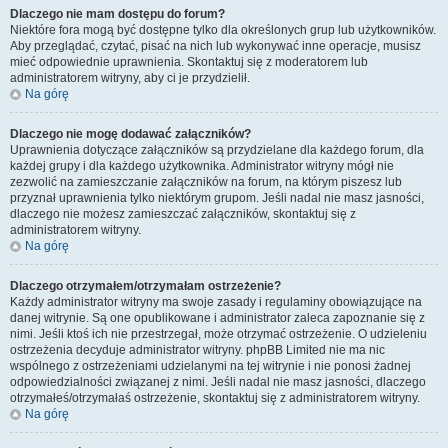
Dlaczego nie mam dostępu do forum?
Niektóre fora mogą być dostępne tylko dla określonych grup lub użytkowników.
Aby przeglądać, czytać, pisać na nich lub wykonywać inne operacje, musisz
mieć odpowiednie uprawnienia. Skontaktuj się z moderatorem lub
administratorem witryny, aby ci je przydzielił.
Na górę
Dlaczego nie mogę dodawać załączników?
Uprawnienia dotyczące załączników są przydzielane dla każdego forum, dla
każdej grupy i dla każdego użytkownika. Administrator witryny mógł nie
zezwolić na zamieszczanie załączników na forum, na którym piszesz lub
przyznał uprawnienia tylko niektórym grupom. Jeśli nadal nie masz jasności,
dlaczego nie możesz zamieszczać załączników, skontaktuj się z
administratorem witryny.
Na górę
Dlaczego otrzymałem/otrzymałam ostrzeżenie?
Każdy administrator witryny ma swoje zasady i regulaminy obowiązujące na
danej witrynie. Są one opublikowane i administrator zaleca zapoznanie się z
nimi. Jeśli ktoś ich nie przestrzegał, może otrzymać ostrzeżenie. O udzieleniu
ostrzeżenia decyduje administrator witryny. phpBB Limited nie ma nic
wspólnego z ostrzeżeniami udzielanymi na tej witrynie i nie ponosi żadnej
odpowiedzialności związanej z nimi. Jeśli nadal nie masz jasności, dlaczego
otrzymałeś/otrzymałaś ostrzeżenie, skontaktuj się z administratorem witryny.
Na górę