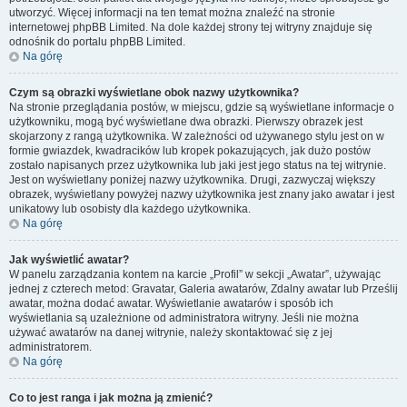
utworzyć. Więcej informacji na ten temat można znaleźć na stronie
internetowej phpBB Limited. Na dole każdej strony tej witryny znajduje się
odnośnik do portalu phpBB Limited.
Na górę
Czym są obrazki wyświetlane obok nazwy użytkownika?
Na stronie przeglądania postów, w miejscu, gdzie są wyświetlane informacje o
użytkowniku, mogą być wyświetlane dwa obrazki. Pierwszy obrazek jest
skojarzony z rangą użytkownika. W zależności od używanego stylu jest on w
formie gwiazdek, kwadracików lub kropek pokazujących, jak dużo postów
zostało napisanych przez użytkownika lub jaki jest jego status na tej witrynie.
Jest on wyświetlany poniżej nazwy użytkownika. Drugi, zazwyczaj większy
obrazek, wyświetlany powyżej nazwy użytkownika jest znany jako awatar i jest
unikatowy lub osobisty dla każdego użytkownika.
Na górę
Jak wyświetlić awatar?
W panelu zarządzania kontem na karcie „Profil” w sekcji „Awatar”, używając
jednej z czterech metod: Gravatar, Galeria awatarów, Zdalny awatar lub Prześlij
awatar, można dodać awatar. Wyświetlanie awatarów i sposób ich
wyświetlania są uzależnione od administratora witryny. Jeśli nie można
używać awatarów na danej witrynie, należy skontaktować się z jej
administratorem.
Na górę
Co to jest ranga i jak można ją zmienić?