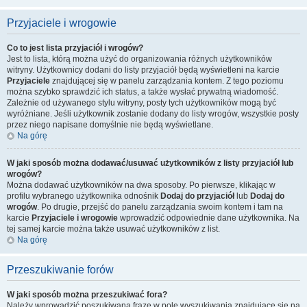
Przyjaciele i wrogowie
Co to jest lista przyjaciół i wrogów?
Jest to lista, którą można użyć do organizowania różnych użytkowników
witryny. Użytkownicy dodani do listy przyjaciół będą wyświetleni na karcie
Przyjaciele
znajdującej się w panelu zarządzania kontem. Z tego poziomu
można szybko sprawdzić ich status, a także wysłać prywatną wiadomość.
Zależnie od używanego stylu witryny, posty tych użytkowników mogą być
wyróżniane. Jeśli użytkownik zostanie dodany do listy wrogów, wszystkie posty
przez niego napisane domyślnie nie będą wyświetlane.
Na górę
W jaki sposób można dodawać/usuwać użytkowników z listy przyjaciół lub
wrogów?
Można dodawać użytkowników na dwa sposoby. Po pierwsze, klikając w
profilu wybranego użytkownika odnośnik
Dodaj do przyjaciół
lub
Dodaj do
wrogów
. Po drugie, przejść do panelu zarządzania swoim kontem i tam na
karcie
Przyjaciele i wrogowie
wprowadzić odpowiednie dane użytkownika. Na
tej samej karcie można także usuwać użytkowników z list.
Na górę
Przeszukiwanie forów
W jaki sposób można przeszukiwać fora?
Należy wprowadzić poszukiwaną frazę w pole wyszukiwania znajdujące się na