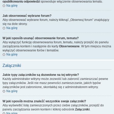
opublikowaniu odpowiedzi
spowoduje włączenie obserwowania tematu.
Na górę
Jak obserwować wybrane forum?
Aby obserwować wybrane forum, należy kliknąć „Obserwuj forum” znajdujący
się na dole strony.
Na górę
W jaki sposób usunąć obserwowanie forum, tematu?
Aby wyłączyć funkcję obserwowania forum, tematu, należy przejść do panelu
zarządzania kontem i następnie do karty
Obserwowane
. W tym miejscu można
wyłączyć obserwowanie forów i tematów.
Na górę
Załączniki
Jakie typy załączników są dozwolone na tej witrynie?
Każdy administrator witryny może zezwolić lub zabronić zamieszczać pewne
typy załączników. Jeśli nie masz pewności zamieszczanie, jakich typów
załączników jest zabronione, skontaktuj się z administratorem witryny.
Na górę
W jaki sposób można znaleźć wszystkie swoje załączniki?
Aby wyświetlić listę zamieszczonych przez ciebie załączników, przejdź do
panelu zarządzania swoim kontem i kliknij odnośnik
Załączniki
.
Na górę