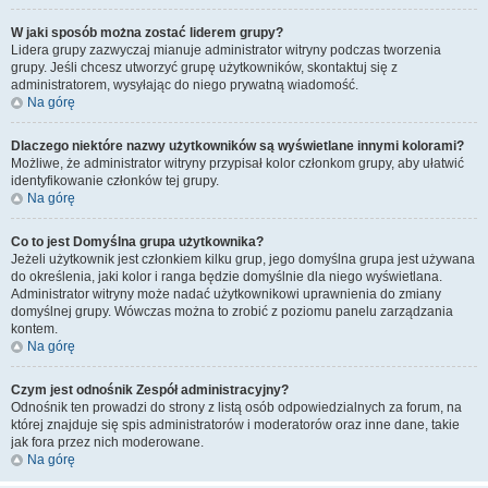
W jaki sposób można zostać liderem grupy?
Lidera grupy zazwyczaj mianuje administrator witryny podczas tworzenia
grupy. Jeśli chcesz utworzyć grupę użytkowników, skontaktuj się z
administratorem, wysyłając do niego prywatną wiadomość.
Na górę
Dlaczego niektóre nazwy użytkowników są wyświetlane innymi kolorami?
Możliwe, że administrator witryny przypisał kolor członkom grupy, aby ułatwić
identyfikowanie członków tej grupy.
Na górę
Co to jest
Domyślna grupa użytkownika
?
Jeżeli użytkownik jest członkiem kilku grup, jego domyślna grupa jest używana
do określenia, jaki kolor i ranga będzie domyślnie dla niego wyświetlana.
Administrator witryny może nadać użytkownikowi uprawnienia do zmiany
domyślnej grupy. Wówczas można to zrobić z poziomu panelu zarządzania
kontem.
Na górę
Czym jest odnośnik
Zespół administracyjny
?
Odnośnik ten prowadzi do strony z listą osób odpowiedzialnych za forum, na
której znajduje się spis administratorów i moderatorów oraz inne dane, takie
jak fora przez nich moderowane.
Na górę