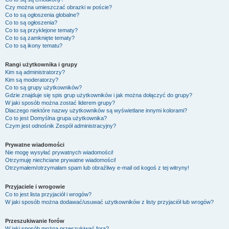
Czy można umieszczać obrazki w poście?
Co to są ogłoszenia globalne?
Co to są ogłoszenia?
Co to są przyklejone tematy?
Co to są zamknięte tematy?
Co to są ikony tematu?
Rangi użytkownika i grupy
Kim są administratorzy?
Kim są moderatorzy?
Co to są grupy użytkowników?
Gdzie znajduje się spis grup użytkowników i jak można dołączyć do grupy?
W jaki sposób można zostać liderem grupy?
Dlaczego niektóre nazwy użytkowników są wyświetlane innymi kolorami?
Co to jest
Domyślna grupa użytkownika
?
Czym jest odnośnik
Zespół administracyjny
?
Prywatne wiadomości
Nie mogę wysyłać prywatnych wiadomości!
Otrzymuję niechciane prywatne wiadomości!
Otrzymałem/otrzymałam spam lub obraźliwy e-mail od kogoś z tej witryny!
Przyjaciele i wrogowie
Co to jest lista przyjaciół i wrogów?
W jaki sposób można dodawać/usuwać użytkowników z listy przyjaciół lub wrogów?
Przeszukiwanie forów
W jaki sposób można przeszukiwać fora?