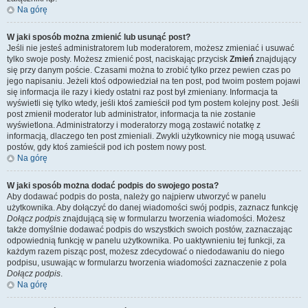
Na górę
W jaki sposób można zmienić lub usunąć post?
Jeśli nie jesteś administratorem lub moderatorem, możesz zmieniać i usuwać
tylko swoje posty. Możesz zmienić post, naciskając przycisk
Zmień
znajdujący
się przy danym poście. Czasami można to zrobić tylko przez pewien czas po
jego napisaniu. Jeżeli ktoś odpowiedział na ten post, pod twoim postem pojawi
się informacja ile razy i kiedy ostatni raz post był zmieniany. Informacja ta
wyświetli się tylko wtedy, jeśli ktoś zamieścił pod tym postem kolejny post. Jeśli
post zmienił moderator lub administrator, informacja ta nie zostanie
wyświetlona. Administratorzy i moderatorzy mogą zostawić notatkę z
informacją, dlaczego ten post zmieniali. Zwykli użytkownicy nie mogą usuwać
postów, gdy ktoś zamieścił pod ich postem nowy post.
Na górę
W jaki sposób można dodać podpis do swojego posta?
Aby dodawać podpis do posta, należy go najpierw utworzyć w panelu
użytkownika. Aby dołączyć do danej wiadomości swój podpis, zaznacz funkcję
Dołącz podpis
znajdującą się w formularzu tworzenia wiadomości. Możesz
także domyślnie dodawać podpis do wszystkich swoich postów, zaznaczając
odpowiednią funkcję w panelu użytkownika. Po uaktywnieniu tej funkcji, za
każdym razem pisząc post, możesz zdecydować o niedodawaniu do niego
podpisu, usuwając w formularzu tworzenia wiadomości zaznaczenie z pola
Dołącz podpis
.
Na górę