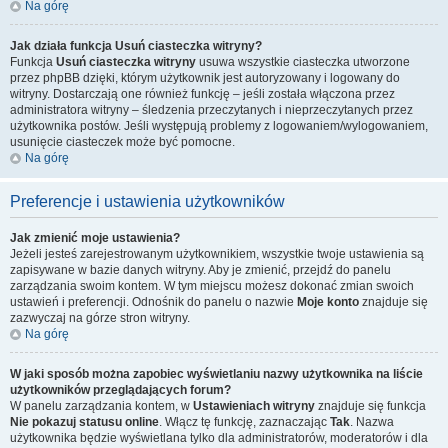
Na górę
Jak działa funkcja
Usuń ciasteczka witryny
?
Funkcja
Usuń ciasteczka witryny
usuwa wszystkie ciasteczka utworzone
przez phpBB dzięki, którym użytkownik jest autoryzowany i logowany do
witryny. Dostarczają one również funkcję – jeśli została włączona przez
administratora witryny – śledzenia przeczytanych i nieprzeczytanych przez
użytkownika postów. Jeśli występują problemy z logowaniem/wylogowaniem,
usunięcie ciasteczek może być pomocne.
Na górę
Preferencje i ustawienia użytkowników
Jak zmienić moje ustawienia?
Jeżeli jesteś zarejestrowanym użytkownikiem, wszystkie twoje ustawienia są
zapisywane w bazie danych witryny. Aby je zmienić, przejdź do panelu
zarządzania swoim kontem. W tym miejscu możesz dokonać zmian swoich
ustawień i preferencji. Odnośnik do panelu o nazwie
Moje konto
znajduje się
zazwyczaj na górze stron witryny.
Na górę
W jaki sposób można zapobiec wyświetlaniu nazwy użytkownika na liście
użytkowników przeglądających forum?
W panelu zarządzania kontem, w
Ustawieniach witryny
znajduje się funkcja
Nie pokazuj statusu online
. Włącz tę funkcję, zaznaczając
Tak
. Nazwa
użytkownika będzie wyświetlana tylko dla administratorów, moderatorów i dla