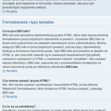
początek, jest napisanie w nim posta. Należy pamiętać, aby przy tym
przestrzegać regulaminu witryny.
Na górę
Formatowanie i typy tematów
Co to jest BBCode?
BBCode jest specjalną implementacją języka HTML, która daje lepszą kontrolę
formatowania poszczególnych elementów w postach. Używanie BBCode na
forum jest uzależnione od ustawień określanych przez administratora. Można
wyłączyć BBCode w poszczególnych postach, zaznaczając odpowiednią
funkcję w formularzu tworzenia posta. Sam BBCode jest podobny w składni do
HTML-a, ale znaczniki zawarte są w nawiasach kwadratowych [przykład]
zamiast w używanych w HTML-u nawiasach ostrych <przykład>. Aby uzyskać
więcej informacji o BBCode, zapoznaj się z przewodnikiem dostępnym ze
strony tworzenia posta po kliknięciu odnośnika
BBCode
.
Na górę
Czy można używać języka HTML?
Nie. Nie można używać i przetwarzać znaczników HTML na tej witrynie.
Większość formatowania, które dostarcza HTML można uzyskać, używając
BBCode.
Na górę
Co to są są emotikony?
Emotikony, zwane też uśmieszkami, to małe obrazki, które mogą być użyte do