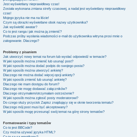
Jest wyświetlany nieprawidłowy czas!
Została wykonana zmiana strefy czasowej, a nadal jest wyświetlany nieprawidłowy
czas!
Mojego języka nie ma na liście!
Czym są obrazki wyświetlane obok nazwy użytkownika?
Jak wyświetlić awatar?
Co to jest ranga i jak można ją zmienić?
Podczas próby wysłania wiadomości e-mail do użytkownika witryna prosi mnie o
zalogowanie. Dlaczego?
Problemy z pisaniem
Jak utworzyć nowy temat na forum lub wysłać odpowiedź w temacie?
W jaki sposób można zmienić lub usunąć post?
W jaki sposób można dodać podpis do swojego posta?
W jaki sposób można utworzyć ankietę?
Dlaczego nie można dodać więcej opcji ankiety?
W jaki sposób zmienić lub usunąć ankietę?
Dlaczego nie mam dostępu do forum?
Dlaczego nie mogę dodawać załączników?
Dlaczego otrzymałem/otrzymałam ostrzeżenie?
W jaki sposób można zgłosić posty moderatorowi?
Do czego służy przycisk
Zapisz
znajdujący się w oknie tworzenia tematu?
Dlaczego mój post musi być akceptowany?
W jaki sposób mogę przesunąć swój temat na górę strony tematów?
Formatowanie i typy tematów
Co to jest BBCode?
Czy można używać języka HTML?
Co to są są emotikony?