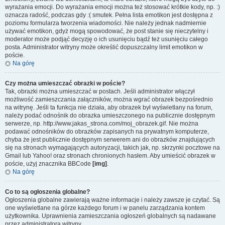
wyrażania emocji. Do wyrażania emocji można też stosować krótkie kody, np. :)
oznacza radość, podczas gdy :( smutek. Pełna lista emotikon jest dostępna z
poziomu formularza tworzenia wiadomości. Nie należy jednak nadmiernie
używać emotikon, gdyż mogą spowodować, że post stanie się nieczytelny i
moderator może podjąć decyzję o ich usunięciu bądź też usunięciu całego
posta. Administrator witryny może określić dopuszczalny limit emotikon w
poście.
Na górę
Czy można umieszczać obrazki w poście?
Tak, obrazki można umieszczać w postach. Jeśli administrator włączył
możliwość zamieszczania załączników, można wgrać obrazek bezpośrednio
na witrynę. Jeśli ta funkcja nie działa, aby obrazek był wyświetlany na forum,
należy podać odnośnik do obrazka umieszczonego na publicznie dostępnym
serwerze, np. http://www.jakas_strona.com/moj_obrazek.gif. Nie można
podawać odnośników do obrazków zapisanych na prywatnym komputerze,
chyba że jest publicznie dostępnym serwerem ani do obrazków znajdujących
się na stronach wymagających autoryzacji, takich jak, np. skrzynki pocztowe na
Gmail lub Yahoo! oraz stronach chronionych hasłem. Aby umieścić obrazek w
poście, użyj znacznika BBCode
[img]
.
Na górę
Co to są ogłoszenia globalne?
Ogłoszenia globalne zawierają ważne informacje i należy zawsze je czytać. Są
one wyświetlane na górze każdego forum i w panelu zarządzania kontem
użytkownika. Uprawnienia zamieszczania ogłoszeń globalnych są nadawane
przez administratora witryny.