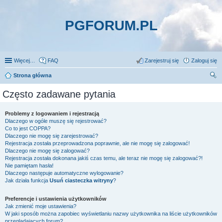
PGFORUM.PL
Więcej…
FAQ
Zarejestruj się
Zaloguj się
Strona główna
zu
Często zadawane pytania
kaj
Problemy z logowaniem i rejestracją
Dlaczego w ogóle muszę się rejestrować?
Co to jest COPPA?
Dlaczego nie mogę się zarejestrować?
Rejestracja została przeprowadzona poprawnie, ale nie mogę się zalogować!
Dlaczego nie mogę się zalogować?
Rejestracja została dokonana jakiś czas temu, ale teraz nie mogę się zalogować?!
Nie pamiętam hasła!
Dlaczego następuje automatyczne wylogowanie?
Jak działa funkcja
Usuń ciasteczka witryny
?
Preferencje i ustawienia użytkowników
Jak zmienić moje ustawienia?
W jaki sposób można zapobiec wyświetlaniu nazwy użytkownika na liście użytkowników
przeglądających forum?