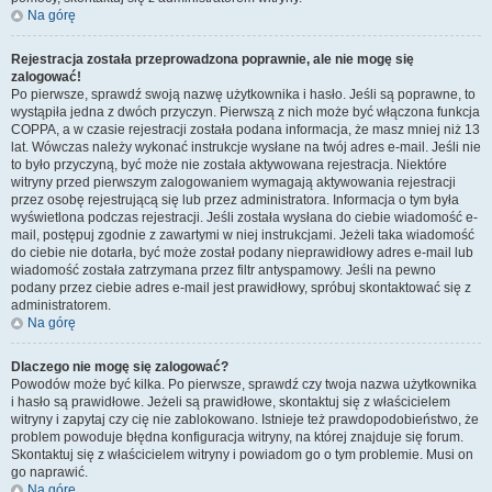
Na górę
Rejestracja została przeprowadzona poprawnie, ale nie mogę się
zalogować!
Po pierwsze, sprawdź swoją nazwę użytkownika i hasło. Jeśli są poprawne, to
wystąpiła jedna z dwóch przyczyn. Pierwszą z nich może być włączona funkcja
COPPA, a w czasie rejestracji została podana informacja, że masz mniej niż 13
lat. Wówczas należy wykonać instrukcje wysłane na twój adres e-mail. Jeśli nie
to było przyczyną, być może nie została aktywowana rejestracja. Niektóre
witryny przed pierwszym zalogowaniem wymagają aktywowania rejestracji
przez osobę rejestrującą się lub przez administratora. Informacja o tym była
wyświetlona podczas rejestracji. Jeśli została wysłana do ciebie wiadomość e-
mail, postępuj zgodnie z zawartymi w niej instrukcjami. Jeżeli taka wiadomość
do ciebie nie dotarła, być może został podany nieprawidłowy adres e-mail lub
wiadomość została zatrzymana przez filtr antyspamowy. Jeśli na pewno
podany przez ciebie adres e-mail jest prawidłowy, spróbuj skontaktować się z
administratorem.
Na górę
Dlaczego nie mogę się zalogować?
Powodów może być kilka. Po pierwsze, sprawdź czy twoja nazwa użytkownika
i hasło są prawidłowe. Jeżeli są prawidłowe, skontaktuj się z właścicielem
witryny i zapytaj czy cię nie zablokowano. Istnieje też prawdopodobieństwo, że
problem powoduje błędna konfiguracja witryny, na której znajduje się forum.
Skontaktuj się z właścicielem witryny i powiadom go o tym problemie. Musi on
go naprawić.
Na górę