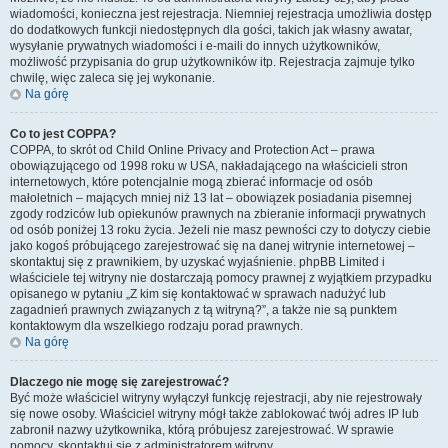
wiadomości, konieczna jest rejestracja. Niemniej rejestracja umożliwia dostęp
do dodatkowych funkcji niedostępnych dla gości, takich jak własny awatar,
wysyłanie prywatnych wiadomości i e-maili do innych użytkowników,
możliwość przypisania do grup użytkowników itp. Rejestracja zajmuje tylko
chwilę, więc zaleca się jej wykonanie.
Na górę
Co to jest COPPA?
COPPA, to skrót od Child Online Privacy and Protection Act – prawa
obowiązującego od 1998 roku w USA, nakładającego na właścicieli stron
internetowych, które potencjalnie mogą zbierać informacje od osób
małoletnich – mających mniej niż 13 lat – obowiązek posiadania pisemnej
zgody rodziców lub opiekunów prawnych na zbieranie informacji prywatnych
od osób poniżej 13 roku życia. Jeżeli nie masz pewności czy to dotyczy ciebie
jako kogoś próbującego zarejestrować się na danej witrynie internetowej –
skontaktuj się z prawnikiem, by uzyskać wyjaśnienie. phpBB Limited i
właściciele tej witryny nie dostarczają pomocy prawnej z wyjątkiem przypadku
opisanego w pytaniu „Z kim się kontaktować w sprawach nadużyć lub
zagadnień prawnych związanych z tą witryną?”, a także nie są punktem
kontaktowym dla wszelkiego rodzaju porad prawnych.
Na górę
Dlaczego nie mogę się zarejestrować?
Być może właściciel witryny wyłączył funkcję rejestracji, aby nie rejestrowały
się nowe osoby. Właściciel witryny mógł także zablokować twój adres IP lub
zabronił nazwy użytkownika, którą próbujesz zarejestrować. W sprawie
pomocy, skontaktuj się z administratorem witryny.