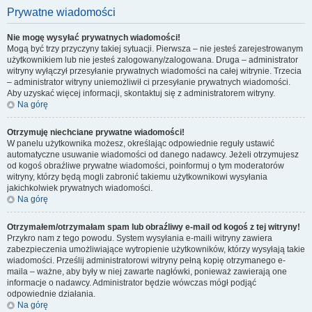
Prywatne wiadomości
Nie mogę wysyłać prywatnych wiadomości!
Mogą być trzy przyczyny takiej sytuacji. Pierwsza – nie jesteś zarejestrowanym
użytkownikiem lub nie jesteś zalogowany/zalogowana. Druga – administrator
witryny wyłączył przesyłanie prywatnych wiadomości na całej witrynie. Trzecia
– administrator witryny uniemożliwił ci przesyłanie prywatnych wiadomości.
Aby uzyskać więcej informacji, skontaktuj się z administratorem witryny.
Na górę
Otrzymuję niechciane prywatne wiadomości!
W panelu użytkownika możesz, określając odpowiednie reguły ustawić
automatyczne usuwanie wiadomości od danego nadawcy. Jeżeli otrzymujesz
od kogoś obraźliwe prywatne wiadomości, poinformuj o tym moderatorów
witryny, którzy będą mogli zabronić takiemu użytkownikowi wysyłania
jakichkolwiek prywatnych wiadomości.
Na górę
Otrzymałem/otrzymałam spam lub obraźliwy e-mail od kogoś z tej witryny!
Przykro nam z tego powodu. System wysyłania e-maili witryny zawiera
zabezpieczenia umożliwiające wytropienie użytkowników, którzy wysyłają takie
wiadomości. Prześlij administratorowi witryny pełną kopię otrzymanego e-
maila – ważne, aby były w niej zawarte nagłówki, ponieważ zawierają one
informacje o nadawcy. Administrator będzie wówczas mógł podjąć
odpowiednie działania.
Na górę