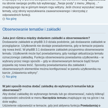
na stronie swojego profilu lub wybierając „Twoje posty” z menu „Więcej…”
znajdującego się w górnym lewym rogu witryny. Jeśli chcesz wyszukać swoje
tematy, użyj strony wyszukiwania zaawansowanego i skorzystaj z
odpowiednich funkcji.
Na górę
Obserwowanie tematów i zakładki
Jaka jest różnica między dodaniem zakładki a obserwowaniem?
Dodawanie zakładek w phpBB 3.0 działa podobnie, jak dodawanie zakładek w
przeglądarce. Użytkownik nie dostaje powiadomienia, gdy w temacie pojawia
się nowa treść. W phpBB 3.1 dodawanie zakładek przypomina obserwowanie
tematu. Użytkownik może być powiadamiany, gdy nastąpi aktualizacja tematu
oznaczonego zakładką. Funkcja obserwowania powiadamia użytkownika – w
wybrany przez niego sposób – gdy w obserwowanym temacie bądź forum
pojawiła się nowa treść. Sposoby powiadamiania dla zakładek i
obserwowanych elementów można konfigurować w panelu użytkownika na
karcie „Ustawienia witryny”.
Na górę
W jaki sposób można dodać zakładkę do wybranych tematów lub je
obserwować?
Aby dodać zakładkę do wybranego tematu lub go obserwować, należy kliknąć
odpowiedni odnośnik w menu
Narzędzia tematu
znajdujące się na górze i na
dole wątku.
Udzielenie odpowiedzi w temacie, gdy jest aktywna funkcja
Powiadamiaj o