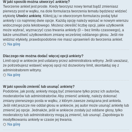
W jaki sposób można utworzyć ankietę?
Tworzenie ankiet jest proste. Kiedy tworzysz nowy temat bądź zmieniasz
pierwszy post w wątku, na dole formularza tworzenia tematu będziesz widzieć
etykietę
Utwórz ankietę
. Kliknij ją i w otworzonym formularzu podaj tytuł
ankiety i co najmniej dwie opcje. Każdą opcję należy wpisać w nowym wierszu
widocznego pola tekstowego. Możesz określić liczbę opcji, jakie użytkownik
może wybrać, wyznaczyć czas trwania ankiety (0 – bez limitu czasowego), a
także umożliwić użytkownikom zmianę wcześniej oddanego głosu. Jeśli nie
widzisz etykiety, prawdopodobnie nie masz uprawnień do tworzenia ankiet.
Na górę
Dlaczego nie można dodać więcej opcji ankiety?
Limit opcji w ankiecie jest ustalany przez administratora witryny. Jeśli uważasz,
że potrzebujesz wstawić więcej opcji niż dozwolony limit, skontaktuj się z
administratorem witryny.
Na górę
W jaki sposób zmienić lub usunąć ankietę?
Podobnie, jak posty, ankiety mogą być zmieniane tylko przez ich autorów,
moderatorów lub administratorów. Aby zmienić ankietę, należy dokonać
zmiany pierwszego posta w wątku, z którym zawsze związana jest ankieta.
Jeśli nikt jeszcze nie oddał głosu w ankiecie, jej autor może usunąć ankietę lub
zmienić jej opcje. Jednakże, jeśli w ankiecie zostały już oddane głosy, tylko
moderatorzy lub administratorzy mogą ją zmienić, lub usunąć. Zapobiega to
modyfikowaniu ankiety w czasie jej trwania.
Na górę