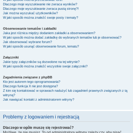
Dlaczego moje wyszukiwanie nie zwraca wyników?
Dlaczego moje wyszukiwanie zwraca pustą stronę?!
Jak można wyszukać użytkowników?
W jaki sposób można znaleźć swoje posty i tematy?
Obserwowanie tematów i zakładki
Jaka jest różnica między dodaniem zakładki a obserwowaniem?
W jaki sposób można dodać zakładkę do wybranych tematów lub je obserwować?
Jak obserwować wybrane forum?
W jaki sposób usunąć obserwowanie forum, tematu?
Załączniki
Jakie typy załączników są dozwolone na tej witrynie?
W jaki sposób można znaleźć wszystkie swoje załączniki?
Zagadnienia związane z phpBB
Kto jest autorem tego oprogramowania?
Dlaczego funkcja X nie jest dostępna?
Z kim się kontaktować w sprawach nadużyć lub zagadnień prawnych związanych z tą
witryną?
Jak nawiązać kontakt z administratorem witryny?
Problemy z logowaniem i rejestracją
Dlaczego w ogóle muszę się rejestrować?
Możliwe, że nie musisz. To od administratora witryny zależy czy, aby pisać