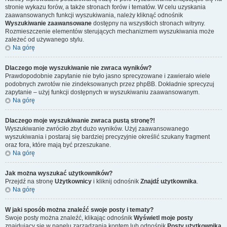
stronie wykazu forów, a także stronach forów i tematów. W celu uzyskania
zaawansowanych funkcji wyszukiwania, należy kliknąć odnośnik
Wyszukiwanie zaawansowane
dostępny na wszystkich stronach witryny.
Rozmieszczenie elementów sterujących mechanizmem wyszukiwania może
zależeć od używanego stylu.
Na górę
Dlaczego moje wyszukiwanie nie zwraca wyników?
Prawdopodobnie zapytanie nie było jasno sprecyzowane i zawierało wiele
podobnych zwrotów nie zindeksowanych przez phpBB. Dokładnie sprecyzuj
zapytanie – użyj funkcji dostępnych w wyszukiwaniu zaawansowanym.
Na górę
Dlaczego moje wyszukiwanie zwraca pustą stronę?!
Wyszukiwanie zwróciło zbyt dużo wyników. Użyj zaawansowanego
wyszukiwania i postaraj się bardziej precyzyjnie określić szukany fragment
oraz fora, które mają być przeszukane.
Na górę
Jak można wyszukać użytkowników?
Przejdź na stronę
Użytkownicy
i kliknij odnośnik
Znajdź użytkownika
.
Na górę
W jaki sposób można znaleźć swoje posty i tematy?
Swoje posty można znaleźć, klikając odnośnik
Wyświetl moje posty
znajdujący się w panelu zarządzania kontem lub odnośnik
Posty użytkownika