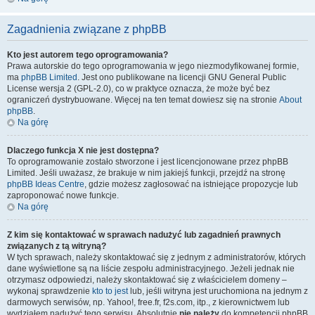
Zagadnienia związane z phpBB
Kto jest autorem tego oprogramowania?
Prawa autorskie do tego oprogramowania w jego niezmodyfikowanej formie,
ma
phpBB Limited
. Jest ono publikowane na licencji GNU General Public
License wersja 2 (GPL-2.0), co w praktyce oznacza, że może być bez
ograniczeń dystrybuowane. Więcej na ten temat dowiesz się na stronie
About
phpBB
.
Na górę
Dlaczego funkcja X nie jest dostępna?
To oprogramowanie zostało stworzone i jest licencjonowane przez phpBB
Limited. Jeśli uważasz, że brakuje w nim jakiejś funkcji, przejdź na stronę
phpBB Ideas Centre
, gdzie możesz zagłosować na istniejące propozycje lub
zaproponować nowe funkcje.
Na górę
Z kim się kontaktować w sprawach nadużyć lub zagadnień prawnych
związanych z tą witryną?
W tych sprawach, należy skontaktować się z jednym z administratorów, których
dane wyświetlone są na liście zespołu administracyjnego. Jeżeli jednak nie
otrzymasz odpowiedzi, należy skontaktować się z właścicielem domeny –
wykonaj sprawdzenie
kto to jest
lub, jeśli witryna jest uruchomiona na jednym z
darmowych serwisów, np. Yahoo!, free.fr, f2s.com, itp., z kierownictwem lub
wydziałem nadużyć tego serwisu. Absolutnie
nie należy
do kompetencji phpBB