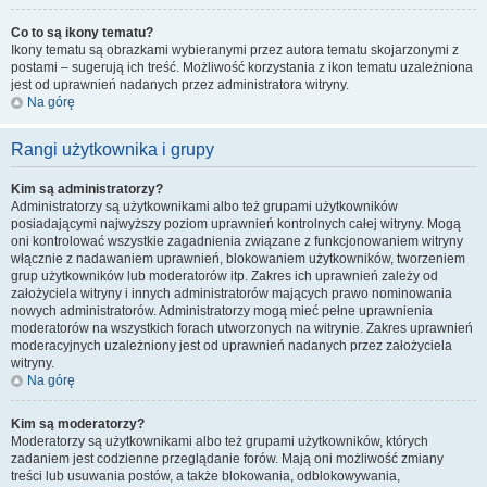
Co to są ikony tematu?
Ikony tematu są obrazkami wybieranymi przez autora tematu skojarzonymi z
postami – sugerują ich treść. Możliwość korzystania z ikon tematu uzależniona
jest od uprawnień nadanych przez administratora witryny.
Na górę
Rangi użytkownika i grupy
Kim są administratorzy?
Administratorzy są użytkownikami albo też grupami użytkowników
posiadającymi najwyższy poziom uprawnień kontrolnych całej witryny. Mogą
oni kontrolować wszystkie zagadnienia związane z funkcjonowaniem witryny
włącznie z nadawaniem uprawnień, blokowaniem użytkowników, tworzeniem
grup użytkowników lub moderatorów itp. Zakres ich uprawnień zależy od
założyciela witryny i innych administratorów mających prawo nominowania
nowych administratorów. Administratorzy mogą mieć pełne uprawnienia
moderatorów na wszystkich forach utworzonych na witrynie. Zakres uprawnień
moderacyjnych uzależniony jest od uprawnień nadanych przez założyciela
witryny.
Na górę
Kim są moderatorzy?
Moderatorzy są użytkownikami albo też grupami użytkowników, których
zadaniem jest codzienne przeglądanie forów. Mają oni możliwość zmiany
treści lub usuwania postów, a także blokowania, odblokowywania,