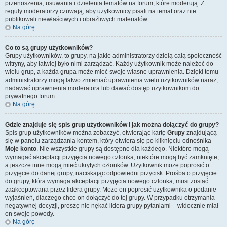
przenoszenia, usuwania i dzielenia tematów na forum, które moderują. Z
reguły moderatorzy czuwają, aby użytkownicy pisali na temat oraz nie
publikowali niewłaściwych i obraźliwych materiałów.
Na górę
Co to są grupy użytkowników?
Grupy użytkowników, to grupy, na jakie administratorzy dzielą całą społeczność
witryny, aby łatwiej było nimi zarządzać. Każdy użytkownik może należeć do
wielu grup, a każda grupa może mieć swoje własne uprawnienia. Dzięki temu
administratorzy mogą łatwo zmieniać uprawnienia wielu użytkowników naraz,
nadawać uprawnienia moderatora lub dawać dostęp użytkownikom do
prywatnego forum.
Na górę
Gdzie znajduje się spis grup użytkowników i jak można dołączyć do grupy?
Spis grup użytkowników można zobaczyć, otwierając kartę
Grupy
znajdującą
się w panelu zarządzania kontem, który otwiera się po kliknięciu odnośnika
Moje konto
. Nie wszystkie grupy są dostępne dla każdego. Niektóre mogą
wymagać akceptacji przyjęcia nowego członka, niektóre mogą być zamknięte,
a jeszcze inne mogą mieć ukrytych członków. Użytkownik może poprosić o
przyjęcie do danej grupy, naciskając odpowiedni przycisk. Prośba o przyjęcie
do grupy, która wymaga akceptacji przyjęcia nowego członka, musi zostać
zaakceptowana przez lidera grupy. Może on poprosić użytkownika o podanie
wyjaśnień, dlaczego chce on dołączyć do tej grupy. W przypadku otrzymania
negatywnej decyzji, proszę nie nękać lidera grupy pytaniami – widocznie miał
on swoje powody.
Na górę