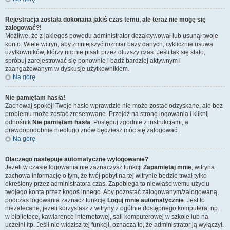
Rejestracja została dokonana jakiś czas temu, ale teraz nie mogę się
zalogować?!
Możliwe, że z jakiegoś powodu administrator dezaktywował lub usunął twoje
konto. Wiele witryn, aby zmniejszyć rozmiar bazy danych, cyklicznie usuwa
użytkowników, którzy nic nie pisali przez dłuższy czas. Jeśli tak się stało,
spróbuj zarejestrować się ponownie i bądź bardziej aktywnym i
zaangażowanym w dyskusje użytkownikiem.
Na górę
Nie pamiętam hasła!
Zachowaj spokój! Twoje hasło wprawdzie nie może zostać odzyskane, ale bez
problemu może zostać zresetowane. Przejdź na stronę logowania i kliknij
odnośnik
Nie pamiętam hasła
. Postępuj zgodnie z instrukcjami, a
prawdopodobnie niedługo znów będziesz móc się zalogować.
Na górę
Dlaczego następuje automatyczne wylogowanie?
Jeżeli w czasie logowania nie zaznaczysz funkcji
Zapamiętaj mnie
, witryna
zachowa informację o tym, że twój pobyt na tej witrynie będzie trwał tylko
określony przez administratora czas. Zapobiega to niewłaściwemu użyciu
twojego konta przez kogoś innego. Aby pozostać zalogowanym/zalogowaną,
podczas logowania zaznacz funkcję
Loguj mnie automatycznie
. Jest to
niezalecane, jeżeli korzystasz z witryny z ogólnie dostępnego komputera, np.
w bibliotece, kawiarence internetowej, sali komputerowej w szkole lub na
uczelni itp. Jeśli nie widzisz tej funkcji, oznacza to, że administrator ją wyłączył.