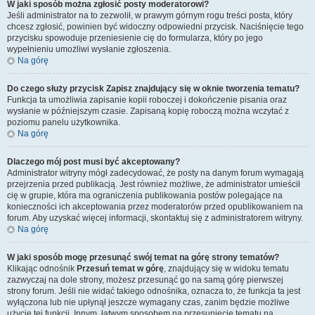
W jaki sposób można zgłosić posty moderatorowi?
Jeśli administrator na to zezwolił, w prawym górnym rogu treści posta, który
chcesz zgłosić, powinien być widoczny odpowiedni przycisk. Naciśnięcie tego
przycisku spowoduje przeniesienie cię do formularza, który po jego
wypełnieniu umożliwi wysłanie zgłoszenia.
Na górę
Do czego służy przycisk
Zapisz
znajdujący się w oknie tworzenia tematu?
Funkcja ta umożliwia zapisanie kopii roboczej i dokończenie pisania oraz
wysłanie w późniejszym czasie. Zapisaną kopię roboczą można wczytać z
poziomu panelu użytkownika.
Na górę
Dlaczego mój post musi być akceptowany?
Administrator witryny mógł zadecydować, że posty na danym forum wymagają
przejrzenia przed publikacją. Jest również możliwe, że administrator umieścił
cię w grupie, która ma ograniczenia publikowania postów polegające na
konieczności ich akceptowania przez moderatorów przed opublikowaniem na
forum. Aby uzyskać więcej informacji, skontaktuj się z administratorem witryny.
Na górę
W jaki sposób mogę przesunąć swój temat na górę strony tematów?
Klikając odnośnik
Przesuń temat w górę
, znajdujący się w widoku tematu
zazwyczaj na dole strony, możesz przesunąć go na samą górę pierwszej
strony forum. Jeśli nie widać takiego odnośnika, oznacza to, że funkcja ta jest
wyłączona lub nie upłynął jeszcze wymagany czas, zanim będzie możliwe
użycie tej funkcji. Innym, łatwym sposobem na przesunięcie tematu na