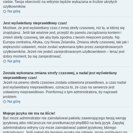
ciebie. Twoja obecność na witrynie będzie wykazana w liczbie ukrytych
użytkowników.
Na górę
Jest wyświetlany nieprawidłowy czas!
Możliwe, że jest wyświetlany czas z innej strefy czasowej, niż ta, w której się
znajdujesz. Jeśli tak właśnie jest, przejdź do panelu zarządzania kontem i
zmień strefę czasową, tak aby była zgodna z twoim miejscem pobytu. Np.
Europa centralna, Afryka, czy Nowa Zelandia. Zmiana strefy czasowej, tak jak i
większości ustawień, może zostać wykonana tylko przez zarejestrowanych
użytkowników. Jeżeli nie jesteś zarejestrowanym użytkownikiem – teraz jest
dobry moment, by się zarejestrować.
Na górę
Została wykonana zmiana strefy czasowej, a nadal jest wyświetlany
nieprawidłowy czas!
Jeżeli na pewno strefa czasowa została ustawiona prawidłowo, a czas nadal
jest wyświetlany nieprawidłowo, oznacza to, że czas na serwerze jest
ustawiony nieprawidłowo. Poinformuj o tym administratora, by naprawił
problem.
Na górę
Mojego języka nie ma na liście!
Być może administrator nie zainstalował pakietu zawierającego twoją wersję
językową albo nikt jeszcze nie przetłumaczył phpBB3 na twój język. Zapytaj
administratora witryny czy może zainstalować pakiet językowy, którego
potrzebujesz. Jeśli pakiet dla twojego języka nie istnieje, może spróbujesz go