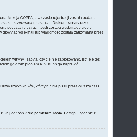
ona funkcja COPPA, a w czasie rejestracji została podana
została aktywowana rejestracja. Niektóre witryny przed
na podczas rejestracji. Jeśli została wysłana do ciebie
rawidłowy adres e-mail lub wiadomość została zatrzymana przez
elem witryny i zapytaj czy cię nie zablokowano. Istnieje też
wiadom go o tym problemie. Musi on go naprawić.
suwa użytkowników, którzy nic nie pisali przez dłuższy czas.
kliknij odnośnik
Nie pamiętam hasła
. Postępuj zgodnie z