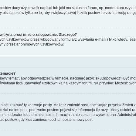
stów dany użytkownik napisał lub jaki ma status na forum, np. moderatora czy a
y pisać postów tylko po to, aby zwiększyć swój licznik postów i przez to swoją rangę
witryna prosi mnie o zalogowanie. Dlaczego?
ch użytkowników przez wbudowany formularz wysyłania e-maili i tylko wtedy, jeżeli
ryny przez anonimowych użytkowników.
 temacie?
„Nowy temat”, aby odpowiedzieć w temacie, nacisnąć przycisk „Odpowiedz”. Być mo
wyświetlana lista uprawnień użytkownika na każdym forum. Na przykład: Możesz two
niać i usuwać tylko swoje posty. Możesz zmienić post, naciskając przycisk
Zmień
z
iał na ten post, pod twoim postem pojawi się informacja ile razy i kiedy ostatni raz
ienił moderator lub administrator, informacja ta nie zostanie wyświetlona. Administr
ać postów, gdy ktoś zamieścił pod ich postem nowy post.