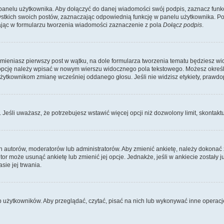
panelu użytkownika. Aby dołączyć do danej wiadomości swój podpis, zaznacz funk
kich swoich postów, zaznaczając odpowiednią funkcję w panelu użytkownika. Po u
ąc w formularzu tworzenia wiadomości zaznaczenie z pola
Dołącz podpis
.
zmieniasz pierwszy post w wątku, na dole formularza tworzenia tematu będziesz wi
dą opcję należy wpisać w nowym wierszu widocznego pola tekstowego. Możesz określ
 użytkownikom zmianę wcześniej oddanego głosu. Jeśli nie widzisz etykiety, praw
y. Jeśli uważasz, że potrzebujesz wstawić więcej opcji niż dozwolony limit, skontaktu
ich autorów, moderatorów lub administratorów. Aby zmienić ankietę, należy dokon
 autor może usunąć ankietę lub zmienić jej opcje. Jednakże, jeśli w ankiecie zostały
sie jej trwania.
b użytkowników. Aby przeglądać, czytać, pisać na nich lub wykonywać inne operac