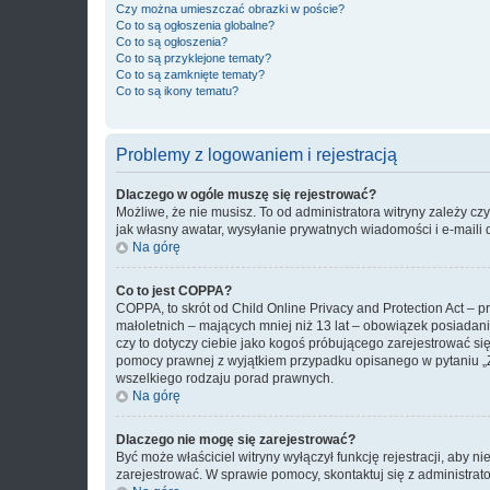
Czy można umieszczać obrazki w poście?
Co to są ogłoszenia globalne?
Co to są ogłoszenia?
Co to są przyklejone tematy?
Co to są zamknięte tematy?
Co to są ikony tematu?
Problemy z logowaniem i rejestracją
Dlaczego w ogóle muszę się rejestrować?
Możliwe, że nie musisz. To od administratora witryny zależy cz
jak własny awatar, wysyłanie prywatnych wiadomości i e-maili 
Na górę
Co to jest COPPA?
COPPA, to skrót od Child Online Privacy and Protection Act – 
małoletnich – mających mniej niż 13 lat – obowiązek posiadan
czy to dotyczy ciebie jako kogoś próbującego zarejestrować się 
pomocy prawnej z wyjątkiem przypadku opisanego w pytaniu „Z
wszelkiego rodzaju porad prawnych.
Na górę
Dlaczego nie mogę się zarejestrować?
Być może właściciel witryny wyłączył funkcję rejestracji, aby n
zarejestrować. W sprawie pomocy, skontaktuj się z administrato