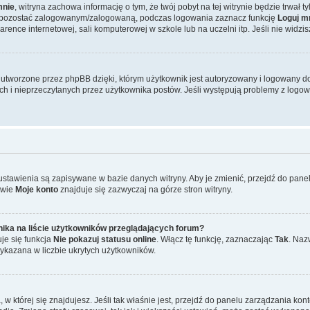
mnie
, witryna zachowa informację o tym, że twój pobyt na tej witrynie będzie trwał 
y pozostać zalogowanym/zalogowaną, podczas logowania zaznacz funkcję
Loguj m
ence internetowej, sali komputerowej w szkole lub na uczelni itp. Jeśli nie widzisz t
tworzone przez phpBB dzięki, którym użytkownik jest autoryzowany i logowany do w
ych i nieprzeczytanych przez użytkownika postów. Jeśli występują problemy z lo
 ustawienia są zapisywane w bazie danych witryny. Aby je zmienić, przejdź do p
zwie
Moje konto
znajduje się zazwyczaj na górze stron witryny.
ika na liście użytkowników przeglądających forum?
je się funkcja
Nie pokazuj statusu online
. Włącz tę funkcję, zaznaczając
Tak
. Naz
wykazana w liczbie ukrytych użytkowników.
ta, w której się znajdujesz. Jeśli tak właśnie jest, przejdź do panelu zarządzania k