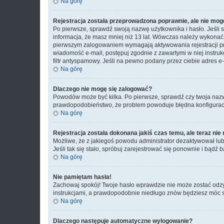
Na górę
Rejestracja została przeprowadzona poprawnie, ale nie mog
Po pierwsze, sprawdź swoją nazwę użytkownika i hasło. Jeśli 
informacja, że masz mniej niż 13 lat. Wówczas należy wykonać i
pierwszym zalogowaniem wymagają aktywowania rejestracji przez
wiadomość e-mail, postępuj zgodnie z zawartymi w niej instru
filtr antyspamowy. Jeśli na pewno podany przez ciebie adres e-
Na górę
Dlaczego nie mogę się zalogować?
Powodów może być kilka. Po pierwsze, sprawdź czy twoja nazwa u
prawdopodobieństwo, że problem powoduje błędna konfiguracja w
Na górę
Rejestracja została dokonana jakiś czas temu, ale teraz ni
Możliwe, że z jakiegoś powodu administrator dezaktywował lub u
Jeśli tak się stało, spróbuj zarejestrować się ponownie i bą
Na górę
Nie pamiętam hasła!
Zachowaj spokój! Twoje hasło wprawdzie nie może zostać odzy
instrukcjami, a prawdopodobnie niedługo znów będziesz móc 
Na górę
Dlaczego następuje automatyczne wylogowanie?