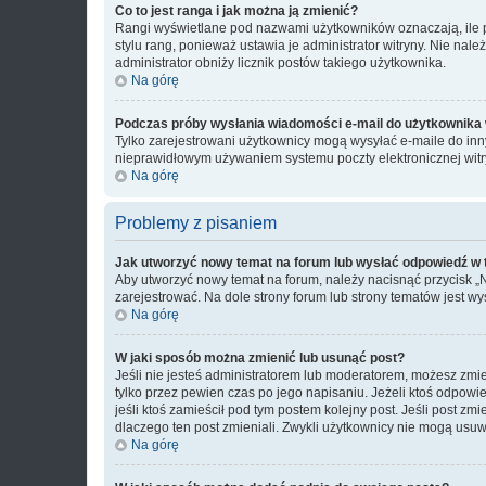
Co to jest ranga i jak można ją zmienić?
Rangi wyświetlane pod nazwami użytkowników oznaczają, ile po
stylu rang, ponieważ ustawia je administrator witryny. Nie należ
administrator obniży licznik postów takiego użytkownika.
Na górę
Podczas próby wysłania wiadomości e-mail do użytkownika 
Tylko zarejestrowani użytkownicy mogą wysyłać e-maile do inny
nieprawidłowym używaniem systemu poczty elektronicznej wit
Na górę
Problemy z pisaniem
Jak utworzyć nowy temat na forum lub wysłać odpowiedź w
Aby utworzyć nowy temat na forum, należy nacisnąć przycisk 
zarejestrować. Na dole strony forum lub strony tematów jest 
Na górę
W jaki sposób można zmienić lub usunąć post?
Jeśli nie jesteś administratorem lub moderatorem, możesz zmie
tylko przez pewien czas po jego napisaniu. Jeżeli ktoś odpowiedz
jeśli ktoś zamieścił pod tym postem kolejny post. Jeśli post zm
dlaczego ten post zmieniali. Zwykli użytkownicy nie mogą usuw
Na górę