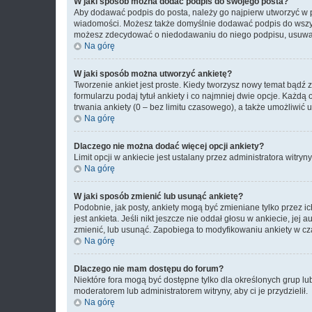
W jaki sposób można dodać podpis do swojego posta?
Aby dodawać podpis do posta, należy go najpierw utworzyć w 
wiadomości. Możesz także domyślnie dodawać podpis do wszyst
możesz zdecydować o niedodawaniu do niego podpisu, usuwaj
Na górę
W jaki sposób można utworzyć ankietę?
Tworzenie ankiet jest proste. Kiedy tworzysz nowy temat bądź 
formularzu podaj tytuł ankiety i co najmniej dwie opcje. Każ
trwania ankiety (0 – bez limitu czasowego), a także umożliwić
Na górę
Dlaczego nie można dodać więcej opcji ankiety?
Limit opcji w ankiecie jest ustalany przez administratora witryn
Na górę
W jaki sposób zmienić lub usunąć ankietę?
Podobnie, jak posty, ankiety mogą być zmieniane tylko przez 
jest ankieta. Jeśli nikt jeszcze nie oddał głosu w ankiecie, jej
zmienić, lub usunąć. Zapobiega to modyfikowaniu ankiety w cza
Na górę
Dlaczego nie mam dostępu do forum?
Niektóre fora mogą być dostępne tylko dla określonych grup lu
moderatorem lub administratorem witryny, aby ci je przydzielił.
Na górę