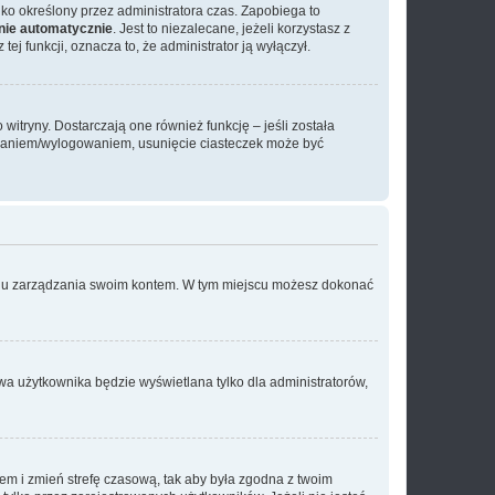
tylko określony przez administratora czas. Zapobiega to
nie automatycznie
. Jest to niezalecane, jeżeli korzystasz z
ej funkcji, oznacza to, że administrator ją wyłączył.
itryny. Dostarczają one również funkcję – jeśli została
gowaniem/wylogowaniem, usunięcie ciasteczek może być
anelu zarządzania swoim kontem. W tym miejscu możesz dokonać
wa użytkownika będzie wyświetlana tylko dla administratorów,
ontem i zmień strefę czasową, tak aby była zgodna z twoim