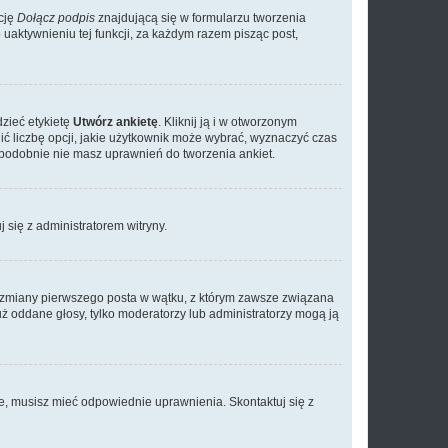
cję
Dołącz podpis
znajdującą się w formularzu tworzenia
aktywnieniu tej funkcji, za każdym razem pisząc post,
dzieć etykietę
Utwórz ankietę
. Kliknij ją i w otworzonym
ić liczbę opcji, jakie użytkownik może wybrać, wyznaczyć czas
dopodobnie nie masz uprawnień do tworzenia ankiet.
j się z administratorem witryny.
ać zmiany pierwszego posta w wątku, z którym zawsze związana
 już oddane głosy, tylko moderatorzy lub administratorzy mogą ją
je, musisz mieć odpowiednie uprawnienia. Skontaktuj się z