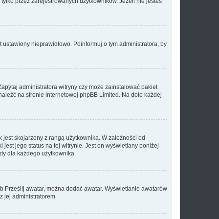
tylko przez zarejestrowanych użytkowników. Jeżeli nie jesteś
t ustawiony nieprawidłowo. Poinformuj o tym administratora, by
Zapytaj administratora witryny czy może zainstalować pakiet
znaleźć na stronie internetowej phpBB Limited. Na dole każdej
 jest skojarzony z rangą użytkownika. W zależności od
est jego status na tej witrynie. Jest on wyświetlany poniżej
sty dla każdego użytkownika.
lub Prześlij awatar, można dodać awatar. Wyświetlanie awatarów
z jej administratorem.