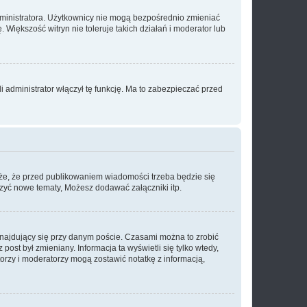
dministratora. Użytkownicy nie mogą bezpośrednio zmieniać
. Większość witryn nie toleruje takich działań i moderator lub
 administrator włączył tę funkcję. Ma to zabezpieczać przed
że, że przed publikowaniem wiadomości trzeba będzie się
rzyć nowe tematy, Możesz dodawać załączniki itp.
najdujący się przy danym poście. Czasami można to zrobić
 post był zmieniany. Informacja ta wyświetli się tylko wtedy,
atorzy i moderatorzy mogą zostawić notatkę z informacją,