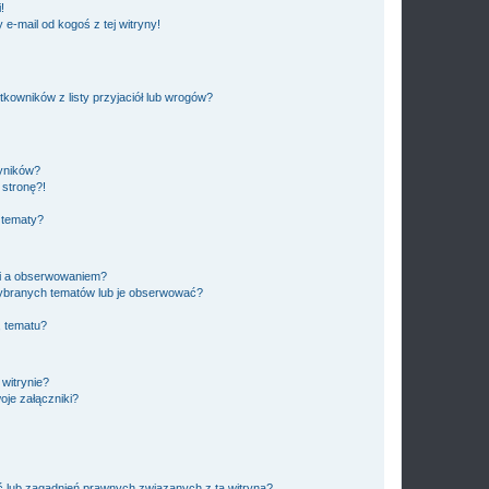
!
e-mail od kogoś z tej witryny!
owników z listy przyjaciół lub wrogów?
yników?
stronę?!
 tematy?
ki a obserwowaniem?
ybranych tematów lub je obserwować?
, tematu?
 witrynie?
je załączniki?
 lub zagadnień prawnych związanych z tą witryną?