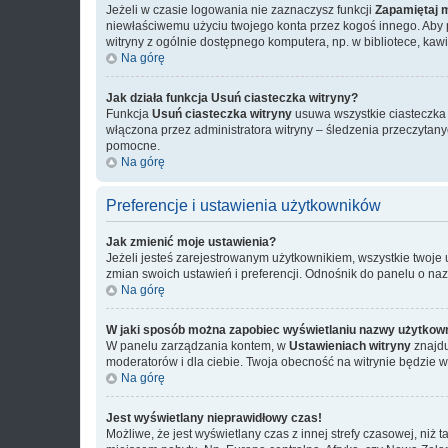
Jeżeli w czasie logowania nie zaznaczysz funkcji
Zapamiętaj 
niewłaściwemu użyciu twojego konta przez kogoś innego. Ab
witryny z ogólnie dostępnego komputera, np. w bibliotece, kawiar
Na górę
Jak działa funkcja
Usuń ciasteczka witryny
?
Funkcja
Usuń ciasteczka witryny
usuwa wszystkie ciasteczka u
włączona przez administratora witryny – śledzenia przeczytan
pomocne.
Na górę
Preferencje i ustawienia użytkowników
Jak zmienić moje ustawienia?
Jeżeli jesteś zarejestrowanym użytkownikiem, wszystkie twoje
zmian swoich ustawień i preferencji. Odnośnik do panelu o na
Na górę
W jaki sposób można zapobiec wyświetlaniu nazwy użytkown
W panelu zarządzania kontem, w
Ustawieniach witryny
znajdu
moderatorów i dla ciebie. Twoja obecność na witrynie będzie 
Na górę
Jest wyświetlany nieprawidłowy czas!
Możliwe, że jest wyświetlany czas z innej strefy czasowej, niż 