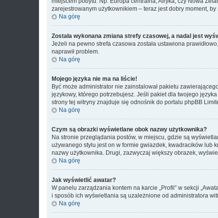
miejscem pobytu. Np. Europa centralna, Afryka, czy Nowa Zelan
zarejestrowanym użytkownikiem – teraz jest dobry moment, by 
Na górę
Została wykonana zmiana strefy czasowej, a nadal jest wyś
Jeżeli na pewno strefa czasowa została ustawiona prawidłowo, 
naprawił problem.
Na górę
Mojego języka nie ma na liście!
Być może administrator nie zainstalował pakietu zawierającego
językowy, którego potrzebujesz. Jeśli pakiet dla twojego język
strony tej witryny znajduje się odnośnik do portalu phpBB Limit
Na górę
Czym są obrazki wyświetlane obok nazwy użytkownika?
Na stronie przeglądania postów, w miejscu, gdzie są wyświetl
używanego stylu jest on w formie gwiazdek, kwadracików lub kro
nazwy użytkownika. Drugi, zazwyczaj większy obrazek, wyświet
Na górę
Jak wyświetlić awatar?
W panelu zarządzania kontem na karcie „Profil” w sekcji „Awat
i sposób ich wyświetlania są uzależnione od administratora wit
Na górę