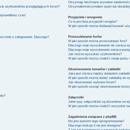
Otrzymuję niechciane prywatne wiadomości
ście użytkowników przeglądających forum?
Otrzymałem/otrzymałam spam lub obraźliwy 
ieprawidłowy czas!
Przyjaciele i wrogowie
Co to jest lista przyjaciół i wrogów?
W jaki sposób można dodawać/usuwać użytk
Przeszukiwanie forów
osi mnie o zalogowanie. Dlaczego?
W jaki sposób można przeszukiwać fora?
Dlaczego moje wyszukiwanie nie zwraca w
Dlaczego moje wyszukiwanie zwraca pustą 
Jak można wyszukać użytkowników?
W jaki sposób można znaleźć swoje posty i
Obserwowanie tematów i zakładki
Jaka jest różnica między dodaniem zakład
W jaki sposób można dodać zakładkę do w
Jak obserwować wybrane forum?
W jaki sposób usunąć obserwowanie forum
atu?
Załączniki
Jakie typy załączników są dozwolone na tej
W jaki sposób można znaleźć wszystkie swo
Zagadnienia związane z phpBB
Kto jest autorem tego oprogramowania?
Dlaczego funkcja X nie jest dostępna?
Z kim się kontaktować w sprawach nadużyć