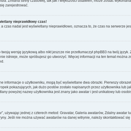
dia. Zmiana strefy czasowej, tak jak i większości ustawień, może zostać wykonana 
się zarejestrować.
wietlany nieprawidłowy czas!
a czas nadal jest wyświetlany nieprawidłowo, oznacza to, że czas na serwerze jes
 twoją wersję językową albo nikt jeszcze nie przetłumaczył phpBB3 na twój język. 
a nie istnieje, może spróbujesz go utworzyć. Więcej informacji na ten temat można 
ed.
ane informacje o użytkowniku, mogą być wyświetlane dwa obrazki. Pierwszy obrazek
pek pokazujących, jak dużo postów zostało napisanych przez użytkownika lub jaki j
lany powyżej nazwy użytkownika jest znany jako awatar i jest unikatowy lub osobi
ar”, używając jednej z czterech metod: Gravatar, Galeria awatarów, Zdalny awatar 
ryny. Jeśli nie można używać awatarów na danej witrynie, należy skontaktować się 