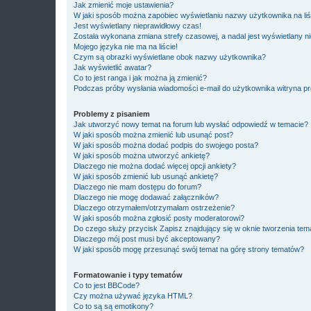
Jak zmienić moje ustawienia?
W jaki sposób można zapobiec wyświetlaniu nazwy użytkownika na li
Jest wyświetlany nieprawidłowy czas!
Została wykonana zmiana strefy czasowej, a nadal jest wyświetlany n
Mojego języka nie ma na liście!
Czym są obrazki wyświetlane obok nazwy użytkownika?
Jak wyświetlić awatar?
Co to jest ranga i jak można ją zmienić?
Podczas próby wysłania wiadomości e-mail do użytkownika witryna pr
Problemy z pisaniem
Jak utworzyć nowy temat na forum lub wysłać odpowiedź w temacie?
W jaki sposób można zmienić lub usunąć post?
W jaki sposób można dodać podpis do swojego posta?
W jaki sposób można utworzyć ankietę?
Dlaczego nie można dodać więcej opcji ankiety?
W jaki sposób zmienić lub usunąć ankietę?
Dlaczego nie mam dostępu do forum?
Dlaczego nie mogę dodawać załączników?
Dlaczego otrzymałem/otrzymałam ostrzeżenie?
W jaki sposób można zgłosić posty moderatorowi?
Do czego służy przycisk
Zapisz
znajdujący się w oknie tworzenia tem
Dlaczego mój post musi być akceptowany?
W jaki sposób mogę przesunąć swój temat na górę strony tematów?
Formatowanie i typy tematów
Co to jest BBCode?
Czy można używać języka HTML?
Co to są są emotikony?