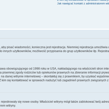
Jak nawiązać kontakt z administratorem wi
y, aby pisać wiadomości, konieczna jest rejestracja. Niemniej rejestracja umożliwia
do innych użytkowników, możliwość przypisania do grup użytkowników itp. Rejestracj
prawa obowiązującego od 1998 roku w USA, nakładającego na właścicieli stron int
ia pisemnej zgody rodziców lub opiekunów prawnych na zbieranie informacji prywa
na danej witrynie internetowej – skontaktuj się z prawnikiem, by uzyskać wyjaśnieni
 kim się kontaktować w sprawach nadużyć lub zagadnień prawnych związanych z t
ie rejestrowały się nowe osoby. Właściciel witryny mógł także zablokować twój adre
rem witryny.