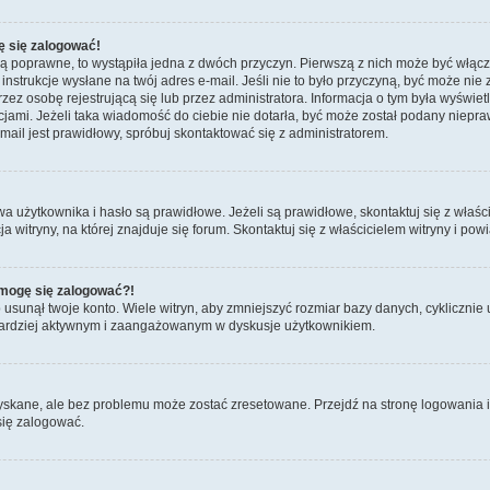
ę się zalogować!
są poprawne, to wystąpiła jedna z dwóch przyczyn. Pierwszą z nich może być włącz
nstrukcje wysłane na twój adres e-mail. Jeśli nie to było przyczyną, być może nie 
 osobę rejestrującą się lub przez administratora. Informacja o tym była wyświetlo
kcjami. Jeżeli taka wiadomość do ciebie nie dotarła, być może został podany niep
mail jest prawidłowy, spróbuj skontaktować się z administratorem.
żytkownika i hasło są prawidłowe. Jeżeli są prawidłowe, skontaktuj się z właścici
itryny, na której znajduje się forum. Skontaktuj się z właścicielem witryny i po
e mogę się zalogować?!
sunął twoje konto. Wiele witryn, aby zmniejszyć rozmiar bazy danych, cyklicznie u
dź bardziej aktywnym i zaangażowanym w dyskusje użytkownikiem.
skane, ale bez problemu może zostać zresetowane. Przejdź na stronę logowania i 
się zalogować.