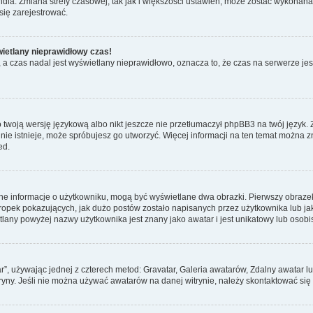
dia. Zmiana strefy czasowej, tak jak i większości ustawień, może zostać wykonana 
się zarejestrować.
wietlany nieprawidłowy czas!
a czas nadal jest wyświetlany nieprawidłowo, oznacza to, że czas na serwerze jes
 twoją wersję językową albo nikt jeszcze nie przetłumaczył phpBB3 na twój język. 
a nie istnieje, może spróbujesz go utworzyć. Więcej informacji na ten temat można 
ed.
ane informacje o użytkowniku, mogą być wyświetlane dwa obrazki. Pierwszy obrazek
pek pokazujących, jak dużo postów zostało napisanych przez użytkownika lub jaki j
lany powyżej nazwy użytkownika jest znany jako awatar i jest unikatowy lub osobi
ar”, używając jednej z czterech metod: Gravatar, Galeria awatarów, Zdalny awatar 
ryny. Jeśli nie można używać awatarów na danej witrynie, należy skontaktować się 