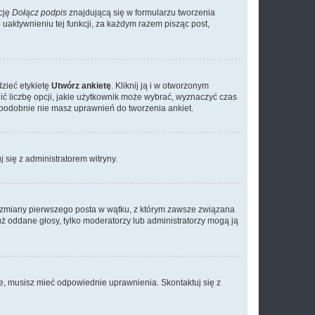
cję
Dołącz podpis
znajdującą się w formularzu tworzenia
aktywnieniu tej funkcji, za każdym razem pisząc post,
dzieć etykietę
Utwórz ankietę
. Kliknij ją i w otworzonym
ić liczbę opcji, jakie użytkownik może wybrać, wyznaczyć czas
dopodobnie nie masz uprawnień do tworzenia ankiet.
j się z administratorem witryny.
ać zmiany pierwszego posta w wątku, z którym zawsze związana
 już oddane głosy, tylko moderatorzy lub administratorzy mogą ją
je, musisz mieć odpowiednie uprawnienia. Skontaktuj się z