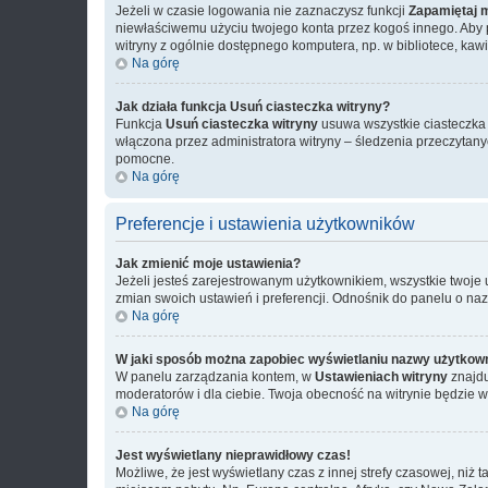
Jeżeli w czasie logowania nie zaznaczysz funkcji
Zapamiętaj 
niewłaściwemu użyciu twojego konta przez kogoś innego. Ab
witryny z ogólnie dostępnego komputera, np. w bibliotece, kawiar
Na górę
Jak działa funkcja
Usuń ciasteczka witryny
?
Funkcja
Usuń ciasteczka witryny
usuwa wszystkie ciasteczka u
włączona przez administratora witryny – śledzenia przeczytan
pomocne.
Na górę
Preferencje i ustawienia użytkowników
Jak zmienić moje ustawienia?
Jeżeli jesteś zarejestrowanym użytkownikiem, wszystkie twoje
zmian swoich ustawień i preferencji. Odnośnik do panelu o na
Na górę
W jaki sposób można zapobiec wyświetlaniu nazwy użytkown
W panelu zarządzania kontem, w
Ustawieniach witryny
znajdu
moderatorów i dla ciebie. Twoja obecność na witrynie będzie 
Na górę
Jest wyświetlany nieprawidłowy czas!
Możliwe, że jest wyświetlany czas z innej strefy czasowej, niż 