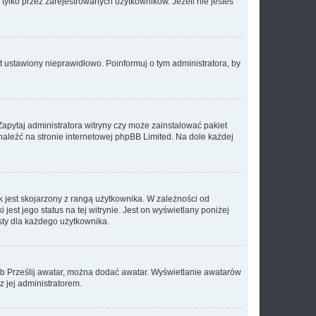
tylko przez zarejestrowanych użytkowników. Jeżeli nie jesteś
t ustawiony nieprawidłowo. Poinformuj o tym administratora, by
Zapytaj administratora witryny czy może zainstalować pakiet
znaleźć na stronie internetowej phpBB Limited. Na dole każdej
 jest skojarzony z rangą użytkownika. W zależności od
est jego status na tej witrynie. Jest on wyświetlany poniżej
sty dla każdego użytkownika.
lub Prześlij awatar, można dodać awatar. Wyświetlanie awatarów
z jej administratorem.