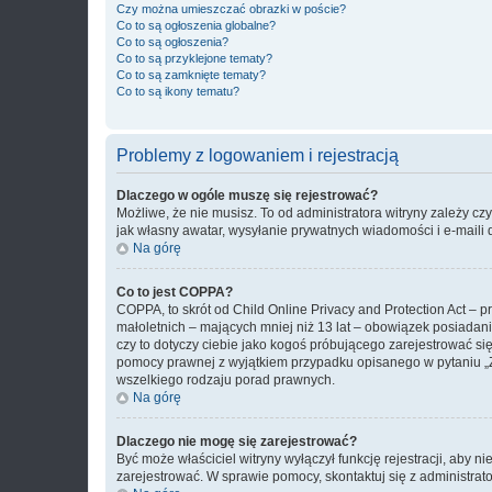
Czy można umieszczać obrazki w poście?
Co to są ogłoszenia globalne?
Co to są ogłoszenia?
Co to są przyklejone tematy?
Co to są zamknięte tematy?
Co to są ikony tematu?
Problemy z logowaniem i rejestracją
Dlaczego w ogóle muszę się rejestrować?
Możliwe, że nie musisz. To od administratora witryny zależy cz
jak własny awatar, wysyłanie prywatnych wiadomości i e-maili 
Na górę
Co to jest COPPA?
COPPA, to skrót od Child Online Privacy and Protection Act – 
małoletnich – mających mniej niż 13 lat – obowiązek posiadan
czy to dotyczy ciebie jako kogoś próbującego zarejestrować się 
pomocy prawnej z wyjątkiem przypadku opisanego w pytaniu „Z
wszelkiego rodzaju porad prawnych.
Na górę
Dlaczego nie mogę się zarejestrować?
Być może właściciel witryny wyłączył funkcję rejestracji, aby n
zarejestrować. W sprawie pomocy, skontaktuj się z administrato