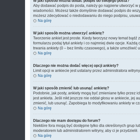
W jaki sposób można dodać podpis do swojego posta?
Aby dodawać podpis do posta, należy go najpierw utworzyć w 
wiadomości. Możesz także domyślnie dodawać podpis do wszyst
możesz zdecydować o niedodawaniu do niego podpisu, usuwaj
Na górę
W jaki sposób można utworzyć ankietę?
Tworzenie ankiet jest proste. Kiedy tworzysz nowy temat bądź 
formularzu podaj tytuł ankiety i co najmniej dwie opcje. Każ
trwania ankiety (0 – bez limitu czasowego), a także umożliwić
Na górę
Dlaczego nie można dodać więcej opcji ankiety?
Limit opcji w ankiecie jest ustalany przez administratora witryn
Na górę
W jaki sposób zmienić lub usunąć ankietę?
Podobnie, jak posty, ankiety mogą być zmieniane tylko przez 
jest ankieta. Jeśli nikt jeszcze nie oddał głosu w ankiecie, jej
zmienić, lub usunąć. Zapobiega to modyfikowaniu ankiety w cza
Na górę
Dlaczego nie mam dostępu do forum?
Niektóre fora mogą być dostępne tylko dla określonych grup lu
moderatorem lub administratorem witryny, aby ci je przydzielił.
Na górę