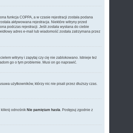
ona funkcja COPPA, a w czasie rejestracji została podana
została aktywowana rejestracja. Niektóre witryny przed
na podczas rejestracji. Jeśli została wysłana do ciebie
rawidłowy adres e-mail lub wiadomość została zatrzymana przez
elem witryny i zapytaj czy cię nie zablokowano. Istnieje też
wiadom go o tym problemie. Musi on go naprawić.
suwa użytkowników, którzy nic nie pisali przez dłuższy czas.
kliknij odnośnik
Nie pamiętam hasła
. Postępuj zgodnie z