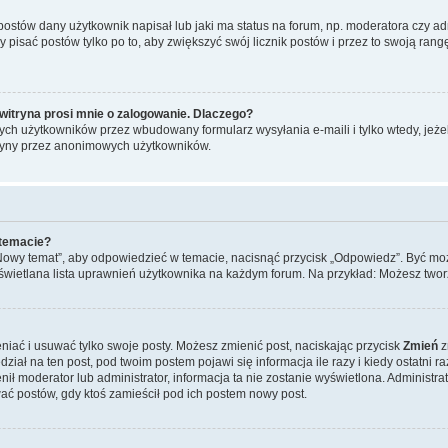
stów dany użytkownik napisał lub jaki ma status na forum, np. moderatora czy a
y pisać postów tylko po to, aby zwiększyć swój licznik postów i przez to swoją rangę
witryna prosi mnie o zalogowanie. Dlaczego?
ch użytkowników przez wbudowany formularz wysyłania e-maili i tylko wtedy, jeżeli
ryny przez anonimowych użytkowników.
 temacie?
„Nowy temat”, aby odpowiedzieć w temacie, nacisnąć przycisk „Odpowiedz”. Być mo
wyświetlana lista uprawnień użytkownika na każdym forum. Na przykład: Możesz two
niać i usuwać tylko swoje posty. Możesz zmienić post, naciskając przycisk
Zmień
z
iał na ten post, pod twoim postem pojawi się informacja ile razy i kiedy ostatni raz
ienił moderator lub administrator, informacja ta nie zostanie wyświetlona. Administr
ać postów, gdy ktoś zamieścił pod ich postem nowy post.