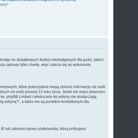
tryny?
 dostęp do dodatkowych funkcji niedostępnych dla gości, takich
a zajmuje tylko chwilę, więc zaleca się jej wykonanie.
ernetowych, które potencjalnie mogą zbierać informacje od osób
tnych od osób poniżej 13 roku życia. Jeżeli nie masz pewności
e. phpBB Limited i właściciele tej witryny nie dostarczają
ą witryną?”, a także nie są punktem kontaktowym dla
s IP lub zabronił nazwy użytkownika, którą próbujesz