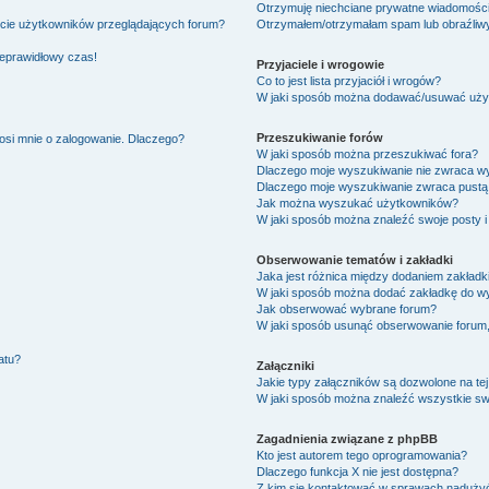
Otrzymuję niechciane prywatne wiadomości
ście użytkowników przeglądających forum?
Otrzymałem/otrzymałam spam lub obraźliwy 
ieprawidłowy czas!
Przyjaciele i wrogowie
Co to jest lista przyjaciół i wrogów?
W jaki sposób można dodawać/usuwać użytk
Przeszukiwanie forów
osi mnie o zalogowanie. Dlaczego?
W jaki sposób można przeszukiwać fora?
Dlaczego moje wyszukiwanie nie zwraca w
Dlaczego moje wyszukiwanie zwraca pustą 
Jak można wyszukać użytkowników?
W jaki sposób można znaleźć swoje posty i
Obserwowanie tematów i zakładki
Jaka jest różnica między dodaniem zakład
W jaki sposób można dodać zakładkę do w
Jak obserwować wybrane forum?
W jaki sposób usunąć obserwowanie forum
atu?
Załączniki
Jakie typy załączników są dozwolone na tej
W jaki sposób można znaleźć wszystkie swo
Zagadnienia związane z phpBB
Kto jest autorem tego oprogramowania?
Dlaczego funkcja X nie jest dostępna?
Z kim się kontaktować w sprawach nadużyć