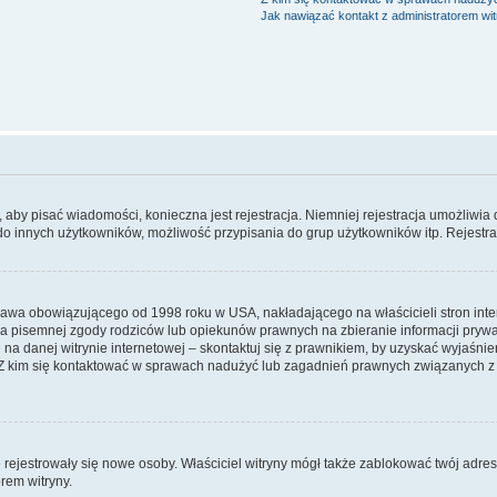
Jak nawiązać kontakt z administratorem wi
y, aby pisać wiadomości, konieczna jest rejestracja. Niemniej rejestracja umożliwia
do innych użytkowników, możliwość przypisania do grup użytkowników itp. Rejestracj
prawa obowiązującego od 1998 roku w USA, nakładającego na właścicieli stron int
ia pisemnej zgody rodziców lub opiekunów prawnych na zbieranie informacji prywa
na danej witrynie internetowej – skontaktuj się z prawnikiem, by uzyskać wyjaśnieni
 kim się kontaktować w sprawach nadużyć lub zagadnień prawnych związanych z t
ie rejestrowały się nowe osoby. Właściciel witryny mógł także zablokować twój adre
rem witryny.