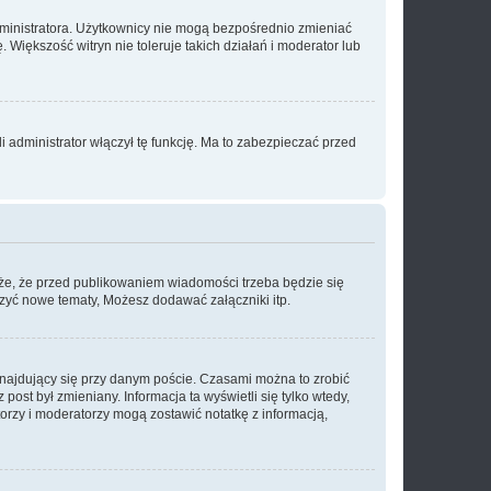
dministratora. Użytkownicy nie mogą bezpośrednio zmieniać
. Większość witryn nie toleruje takich działań i moderator lub
 administrator włączył tę funkcję. Ma to zabezpieczać przed
że, że przed publikowaniem wiadomości trzeba będzie się
rzyć nowe tematy, Możesz dodawać załączniki itp.
najdujący się przy danym poście. Czasami można to zrobić
 post był zmieniany. Informacja ta wyświetli się tylko wtedy,
atorzy i moderatorzy mogą zostawić notatkę z informacją,