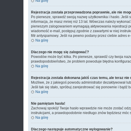
Na górę
Rejestracja została przeprowadzona poprawnie, ale nie mog
Po pierwsze, sprawdź swoją nazwę użytkownika i hasło. Jeśli 
informacja, że masz mniej niż 13 lat. Wówczas należy wykonać i
pierwszym zalogowaniem wymagają aktywowania rejestracji przez
wiadomość e-mail, postępuj zgodnie z zawartymi w niej instru
filtr antyspamowy. Jeśli na pewno podany przez ciebie adres e-
Na górę
Dlaczego nie mogę się zalogować?
Powodów może być kilka. Po pierwsze, sprawdź czy twoja nazwa u
prawdopodobieństwo, że problem powoduje błędna konfiguracja w
Na górę
Rejestracja została dokonana jakiś czas temu, ale teraz ni
Możliwe, że z jakiegoś powodu administrator dezaktywował lub u
Jeśli tak się stało, spróbuj zarejestrować się ponownie i bą
Na górę
Nie pamiętam hasła!
Zachowaj spokój! Twoje hasło wprawdzie nie może zostać odzy
instrukcjami, a prawdopodobnie niedługo znów będziesz móc 
Na górę
Dlaczego następuje automatyczne wylogowanie?