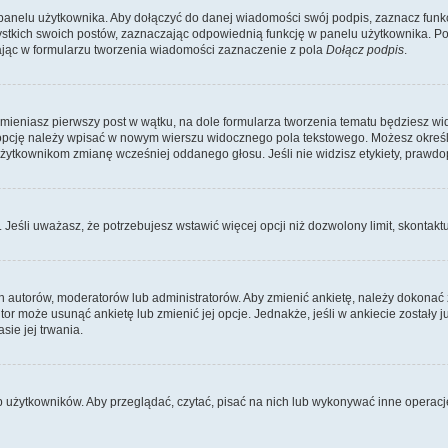
panelu użytkownika. Aby dołączyć do danej wiadomości swój podpis, zaznacz funk
kich swoich postów, zaznaczając odpowiednią funkcję w panelu użytkownika. Po u
ąc w formularzu tworzenia wiadomości zaznaczenie z pola
Dołącz podpis
.
zmieniasz pierwszy post w wątku, na dole formularza tworzenia tematu będziesz wi
dą opcję należy wpisać w nowym wierszu widocznego pola tekstowego. Możesz określ
 użytkownikom zmianę wcześniej oddanego głosu. Jeśli nie widzisz etykiety, praw
y. Jeśli uważasz, że potrzebujesz wstawić więcej opcji niż dozwolony limit, skontaktu
ich autorów, moderatorów lub administratorów. Aby zmienić ankietę, należy dokon
 autor może usunąć ankietę lub zmienić jej opcje. Jednakże, jeśli w ankiecie zostały
sie jej trwania.
b użytkowników. Aby przeglądać, czytać, pisać na nich lub wykonywać inne operac