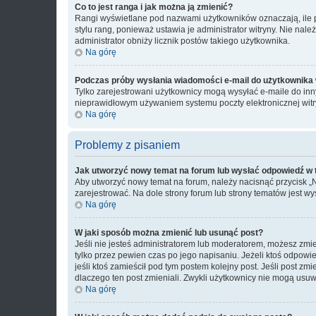
Co to jest ranga i jak można ją zmienić?
Rangi wyświetlane pod nazwami użytkowników oznaczają, ile po
stylu rang, ponieważ ustawia je administrator witryny. Nie należ
administrator obniży licznik postów takiego użytkownika.
Na górę
Podczas próby wysłania wiadomości e-mail do użytkownika 
Tylko zarejestrowani użytkownicy mogą wysyłać e-maile do inny
nieprawidłowym używaniem systemu poczty elektronicznej wit
Na górę
Problemy z pisaniem
Jak utworzyć nowy temat na forum lub wysłać odpowiedź w
Aby utworzyć nowy temat na forum, należy nacisnąć przycisk 
zarejestrować. Na dole strony forum lub strony tematów jest 
Na górę
W jaki sposób można zmienić lub usunąć post?
Jeśli nie jesteś administratorem lub moderatorem, możesz zmie
tylko przez pewien czas po jego napisaniu. Jeżeli ktoś odpowiedz
jeśli ktoś zamieścił pod tym postem kolejny post. Jeśli post zm
dlaczego ten post zmieniali. Zwykli użytkownicy nie mogą usuw
Na górę