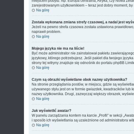
miejscem pobytu. Np. Europa centralna, Afryka, czy Nowa Zelan
zarejestrowanym użytkownikiem – teraz jest dobry moment, by 
Na górę
Została wykonana zmiana strefy czasowej, a nadal jest wyś
Jeżeli na pewno strefa czasowa została ustawiona prawidłowo, 
naprawił problem.
Na górę
Mojego języka nie ma na liście!
Być może administrator nie zainstalował pakietu zawierającego
językowy, którego potrzebujesz. Jeśli pakiet dla twojego język
strony tej witryny znajduje się odnośnik do portalu phpBB Limit
Na górę
Czym są obrazki wyświetlane obok nazwy użytkownika?
Na stronie przeglądania postów, w miejscu, gdzie są wyświetl
używanego stylu jest on w formie gwiazdek, kwadracików lub kro
nazwy użytkownika. Drugi, zazwyczaj większy obrazek, wyświet
Na górę
Jak wyświetlić awatar?
W panelu zarządzania kontem na karcie „Profil” w sekcji „Awat
i sposób ich wyświetlania są uzależnione od administratora wit
Na górę