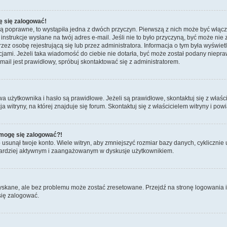
ę się zalogować!
są poprawne, to wystąpiła jedna z dwóch przyczyn. Pierwszą z nich może być włącz
nstrukcje wysłane na twój adres e-mail. Jeśli nie to było przyczyną, być może nie 
 osobę rejestrującą się lub przez administratora. Informacja o tym była wyświetlo
kcjami. Jeżeli taka wiadomość do ciebie nie dotarła, być może został podany niep
mail jest prawidłowy, spróbuj skontaktować się z administratorem.
żytkownika i hasło są prawidłowe. Jeżeli są prawidłowe, skontaktuj się z właścici
itryny, na której znajduje się forum. Skontaktuj się z właścicielem witryny i po
e mogę się zalogować?!
sunął twoje konto. Wiele witryn, aby zmniejszyć rozmiar bazy danych, cyklicznie u
dź bardziej aktywnym i zaangażowanym w dyskusje użytkownikiem.
skane, ale bez problemu może zostać zresetowane. Przejdź na stronę logowania i 
się zalogować.