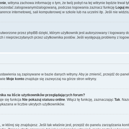
mnie
, witryna zachowa informację o tym, że twój pobyt na tej witrynie będzie trwał 
y pozostać zalogowanym/zalogowaną, podczas logowania zaznacz funkcję
Loguj m
ence internetowej, sali komputerowej w szkole lub na uczelni itp. Jeśli nie widzisz t
tworzone przez phpBB dzięki, którym użytkownik jest autoryzowany i logowany do w
ych i nieprzeczytanych przez użytkownika postów. Jeśli występują problemy z lo
 ustawienia są zapisywane w bazie danych witryny. Aby je zmienić, przejdź do p
zwie
Moje konto
znajduje się zazwyczaj na górze stron witryny.
ika na liście użytkowników przeglądających forum?
je się funkcja
Nie pokazuj statusu online
. Włącz tę funkcję, zaznaczając
Tak
. Naz
wykazana w liczbie ukrytych użytkowników.
ta, w której się znajdujesz. Jeśli tak właśnie jest, przejdź do panelu zarządzania k