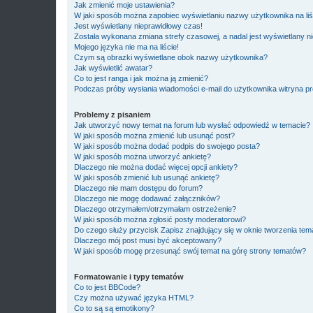
Jak zmienić moje ustawienia?
W jaki sposób można zapobiec wyświetlaniu nazwy użytkownika na li
Jest wyświetlany nieprawidłowy czas!
Została wykonana zmiana strefy czasowej, a nadal jest wyświetlany n
Mojego języka nie ma na liście!
Czym są obrazki wyświetlane obok nazwy użytkownika?
Jak wyświetlić awatar?
Co to jest ranga i jak można ją zmienić?
Podczas próby wysłania wiadomości e-mail do użytkownika witryna pr
Problemy z pisaniem
Jak utworzyć nowy temat na forum lub wysłać odpowiedź w temacie?
W jaki sposób można zmienić lub usunąć post?
W jaki sposób można dodać podpis do swojego posta?
W jaki sposób można utworzyć ankietę?
Dlaczego nie można dodać więcej opcji ankiety?
W jaki sposób zmienić lub usunąć ankietę?
Dlaczego nie mam dostępu do forum?
Dlaczego nie mogę dodawać załączników?
Dlaczego otrzymałem/otrzymałam ostrzeżenie?
W jaki sposób można zgłosić posty moderatorowi?
Do czego służy przycisk
Zapisz
znajdujący się w oknie tworzenia tem
Dlaczego mój post musi być akceptowany?
W jaki sposób mogę przesunąć swój temat na górę strony tematów?
Formatowanie i typy tematów
Co to jest BBCode?
Czy można używać języka HTML?
Co to są są emotikony?