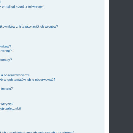
!
e-mail od kogoś z tej witryny!
owników z listy przyjaciół lub wrogów?
yników?
stronę?!
 tematy?
ki a obserwowaniem?
ybranych tematów lub je obserwować?
, tematu?
 witrynie?
je załączniki?
 lub zagadnień prawnych związanych z tą witryną?