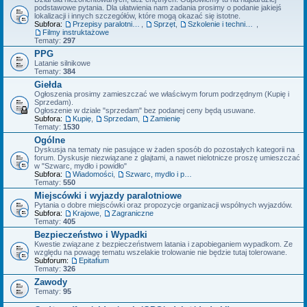
podstawowe pytania. Dla ułatwienia nam zadania prosimy o podanie jakiejś
lokalizacji i innych szczegółów, które mogą okazać się istotne.
Subfora:
Przepisy paralotniowe
,
Sprzęt
,
Szkolenie i technika latania
,
Filmy instruktażowe
Tematy:
297
PPG
Latanie silnikowe
Tematy:
384
Giełda
Ogłoszenia prosimy zamieszczać we właściwym forum podrzędnym (Kupię i
Sprzedam).
Ogłoszenie w dziale "sprzedam" bez podanej ceny będą usuwane.
Subfora:
Kupię
,
Sprzedam
,
Zamienię
Tematy:
1530
Ogólne
Dyskusja na tematy nie pasujące w żaden sposób do pozostałych kategorii na
forum. Dyskusje niezwiązane z glajtami, a nawet nielotnicze proszę umieszczać
w "Szwarc, mydło i powidło"
Subfora:
Wiadomości
,
Szwarc, mydlo i powidlo
Tematy:
550
Miejscówki i wyjazdy paralotniowe
Pytania o dobre miejscówki oraz propozycje organizacji wspólnych wyjazdów.
Subfora:
Krajowe
,
Zagraniczne
Tematy:
405
Bezpieczeństwo i Wypadki
Kwestie związane z bezpieczeństwem latania i zapobieganiem wypadkom. Ze
względu na powagę tematu wszelakie trolowanie nie będzie tutaj tolerowane.
Subforum:
Epitafium
Tematy:
326
Zawody
Tematy:
95