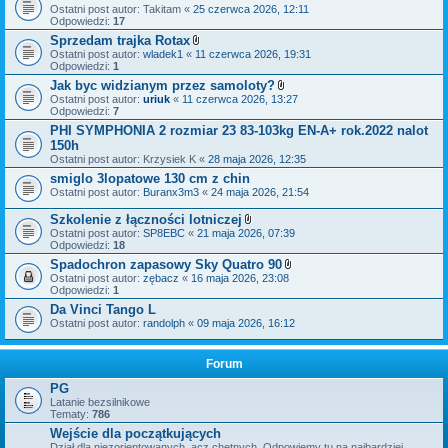
Ostatni post autor:
Takitam
«
25 czerwca 2026, 12:11
Odpowiedzi:
17
Sprzedam trajka Rotax
Z
Ostatni post autor:
wladek1
«
11 czerwca 2026, 19:31
a
Odpowiedzi:
1
ł
Jak byc widzianym przez samoloty?
ą
Z
Ostatni post autor:
uriuk
«
11 czerwca 2026, 13:27
c
a
Odpowiedzi:
7
z
ł
n
PHI SYMPHONIA 2 rozmiar 23 83-103kg EN-A+ rok.2022 nalot
ą
i
150h
c
k
z
Ostatni post autor:
Krzysiek K
«
i
28 maja 2026, 12:35
n
smiglo 3lopatowe 130 cm z chin
i
Ostatni post autor:
Buranx3m3
«
24 maja 2026, 21:54
k
i
Szkolenie z łączności lotniczej
Z
Ostatni post autor:
SP8EBC
«
21 maja 2026, 07:39
a
Odpowiedzi:
18
ł
Spadochron zapasowy Sky Quatro 90
ą
Z
Ostatni post autor:
zębacz
«
16 maja 2026, 23:08
c
a
Odpowiedzi:
1
z
ł
n
Da Vinci Tango L
ą
i
Ostatni post autor:
randolph
«
09 maja 2026, 16:12
c
k
z
i
n
i
Forum
k
i
PG
Latanie bezsilnikowe
Tematy:
786
Wejście dla początkujących
Dział dla niezorientowanych, acz chętnych. Odpowiemy tu na najbardziej