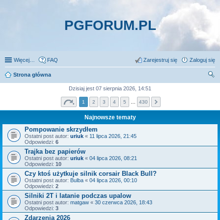
PGFORUM.PL
Więcej…
FAQ
Zarejestruj się
Zaloguj się
Strona główna
zu
Dzisiaj jest 07 sierpnia 2026, 14:51
kaj
1
2
3
4
5
…
430
Najnowsze tematy
Pompowanie skrzydłem
Ostatni post autor:
uriuk
«
11 lipca 2026, 21:45
Odpowiedzi:
6
Trajka bez papierów
Ostatni post autor:
uriuk
«
04 lipca 2026, 08:21
Odpowiedzi:
10
Czy ktoś użytkuje silnik corsair Black Bull?
Ostatni post autor:
Bulba
«
04 lipca 2026, 00:10
Odpowiedzi:
2
Silniki 2T i latanie podczas upalow
Ostatni post autor:
matgaw
«
30 czerwca 2026, 18:43
Odpowiedzi:
3
Zdarzenia 2026