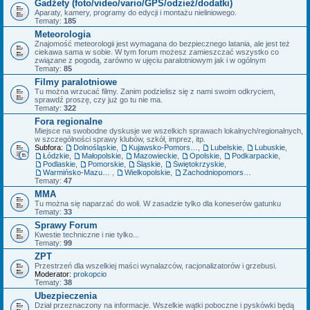
Gadżety (foto/video/vario/GPS/odzież/dodatki)
Aparaty, kamery, programy do edycji i montażu nieliniowego.
Tematy:
185
Meteorologia
Znajomość meteorologii jest wymagana do bezpiecznego latania, ale jest też
ciekawa sama w sobie. W tym forum możesz zamieszczać wszystko co
związane z pogodą, zarówno w ujęciu paralotniowym jak i w ogólnym
Tematy:
85
Filmy paralotniowe
Tu można wrzucać filmy. Zanim podzielisz się z nami swoim odkryciem,
sprawdź proszę, czy już go tu nie ma.
Tematy:
322
Fora regionalne
Miejsce na swobodne dyskusje we wszelkich sprawach lokalnych/regionalnych,
w szczególności sprawy klubów, szkół, imprez, itp.
Subfora:
Dolnośląskie
,
Kujawsko-Pomorskie
,
Lubelskie
,
Lubuskie
,
Łódzkie
,
Małopolskie
,
Mazowieckie
,
Opolskie
,
Podkarpackie
,
Podlaskie
,
Pomorskie
,
Śląskie
,
Świętokrzyskie
,
Warmińsko-Mazurskie
,
Wielkopolskie
,
Zachodniopomorskie
Tematy:
47
MMA
Tu można się naparzać do woli. W zasadzie tylko dla koneserów gatunku
Tematy:
33
Sprawy Forum
Kwestie techniczne i nie tylko...
Tematy:
99
ZPT
Przestrzeń dla wszelkiej maści wynalazców, racjonalizatorów i grzebusi.
Moderator:
prokopcio
Tematy:
38
Ubezpieczenia
Dział przeznaczony na informacje. Wszelkie wątki poboczne i pyskówki będą