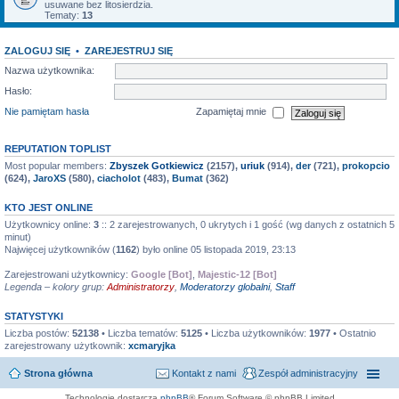
usuwane bez litosierdzia.
Tematy:
13
ZALOGUJ SIĘ
•
ZAREJESTRUJ SIĘ
Nazwa użytkownika:
Hasło:
Nie pamiętam hasła
Zapamiętaj mnie
REPUTATION TOPLIST
Most popular members:
Zbyszek Gotkiewicz
(2157),
uriuk
(914),
der
(721),
prokopcio
(624),
JaroXS
(580),
ciacholot
(483),
Bumat
(362)
KTO JEST ONLINE
Użytkownicy online:
3
:: 2 zarejestrowanych, 0 ukrytych i 1 gość (wg danych z ostatnich 5
minut)
Najwięcej użytkowników (
1162
) było online 05 listopada 2019, 23:13
Zarejestrowani użytkownicy:
Google [Bot]
,
Majestic-12 [Bot]
Legenda – kolory grup:
Administratorzy
,
Moderatorzy globalni
,
Staff
STATYSTYKI
Liczba postów:
52138
• Liczba tematów:
5125
• Liczba użytkowników:
1977
• Ostatnio
zarejestrowany użytkownik:
xcmaryjka
Strona główna
Kontakt z nami
Zespół administracyjny
Technologię dostarcza
phpBB
® Forum Software © phpBB Limited