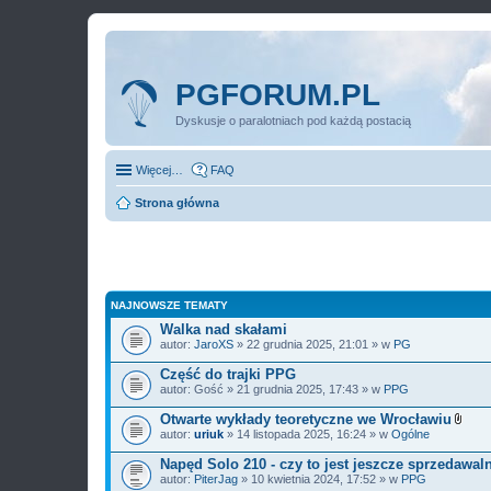
PGFORUM.PL
Dyskusje o paralotniach pod każdą postacią
Więcej…
FAQ
Strona główna
NAJNOWSZE TEMATY
Walka nad skałami
autor:
JaroXS
» 22 grudnia 2025, 21:01 » w
PG
Część do trajki PPG
autor:
Gość
» 21 grudnia 2025, 17:43 » w
PPG
Otwarte wykłady teoretyczne we Wrocławiu
Z
autor:
uriuk
» 14 listopada 2025, 16:24 » w
Ogólne
a
ł
Napęd Solo 210 - czy to jest jeszcze sprzedawal
ą
autor:
PiterJag
» 10 kwietnia 2024, 17:52 » w
PPG
c