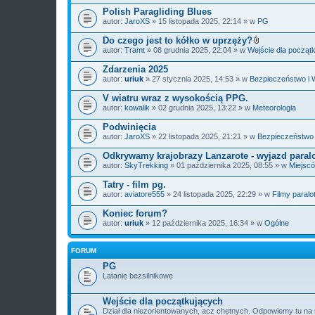
z
Polish Paragliding Blues
n
i
autor:
JaroXS
» 15 listopada 2025, 22:14 » w
PG
k
i
Do czego jest to kółko w uprzęży?
Z
autor:
Tramt
» 08 grudnia 2025, 22:04 » w
Wejście dla począt
a
ł
Zdarzenia 2025
ą
autor:
uriuk
» 27 stycznia 2025, 14:53 » w
Bezpieczeństwo i 
c
z
V wiatru wraz z wysokością PPG.
n
i
autor:
kowalik
» 02 grudnia 2025, 13:22 » w
Meteorologia
k
i
Podwinięcia
autor:
JaroXS
» 22 listopada 2025, 21:21 » w
Bezpieczeństwo 
Odkrywamy krajobrazy Lanzarote - wyjazd paral
autor:
SkyTrekking
» 01 października 2025, 08:55 » w
Miejscó
Tatry - film pg.
autor:
aviatore555
» 24 listopada 2025, 22:29 » w
Filmy paralo
Koniec forum?
autor:
uriuk
» 12 października 2025, 16:34 » w
Ogólne
FORUM
PG
Latanie bezsilnikowe
Wejście dla początkujących
Dział dla niezorientowanych, acz chętnych. Odpowiemy tu na 