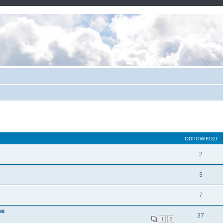
ODPOWIEDZI
2
3
7
ne
37
1
2