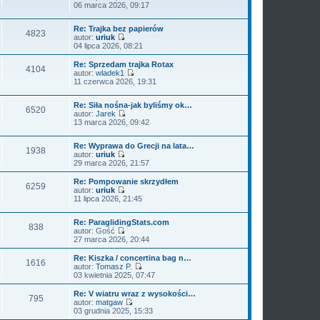
o
i
W
06 marca 2026, 09:17
z
o
s
e
y
y
w
t
t
ś
p
s
l
Re: Trajka bez papierów
w
o
4823
z
n
autor:
uriuk
i
s
y
W
a
04 lipca 2026, 08:21
e
t
p
y
j
t
o
ś
n
l
Re: Sprzedam trajka Rotax
4104
s
w
o
n
autor:
wladek1
t
i
w
W
a
11 czerwca 2026, 19:31
e
s
y
j
t
z
ś
n
l
Re: Siła nośna-jak byliśmy ok…
y
w
o
6520
n
autor:
Jarek
p
i
w
W
a
13 marca 2026, 09:42
o
e
s
y
j
s
t
z
ś
n
t
l
y
Re: Wyprawa do Grecji na lata…
w
o
n
p
1938
autor:
uriuk
i
w
a
o
W
29 marca 2026, 21:57
e
s
j
s
y
t
z
n
t
ś
l
Re: Pompowanie skrzydłem
y
o
6259
w
n
autor:
uriuk
p
w
i
W
a
11 lipca 2026, 21:45
o
s
e
y
j
s
z
t
ś
n
t
y
l
Re: ParaglidingStats.com
w
o
p
838
n
autor:
Gość
i
w
o
W
a
27 marca 2026, 20:44
e
s
s
y
j
t
z
t
ś
n
l
Re: Kiszka / concertina bag n…
y
1616
w
o
n
autor:
Tomasz P.
p
i
w
W
a
03 kwietnia 2025, 07:47
o
e
s
y
j
s
t
z
ś
n
t
Re: V wiatru wraz z wysokości…
795
l
y
w
o
autor:
matgaw
n
p
i
w
W
03 grudnia 2025, 15:33
a
o
e
s
y