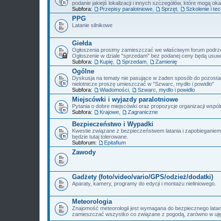
podanie jakiejś lokalizacji i innych szczegółów, które mogą oka
Subfora:
Przepisy paralotniowe
,
Sprzęt
,
Szkolenie i tec
PPG
Latanie silnikowe
Giełda
Ogłoszenia prosimy zamieszczać we właściwym forum podrz
Ogłoszenie w dziale "sprzedam" bez podanej ceny będą usuw
Subfora:
Kupię
,
Sprzedam
,
Zamienię
Ogólne
Dyskusja na tematy nie pasujące w żaden sposób do pozostały
nielotnicze proszę umieszczać w "Szwarc, mydło i powidło"
Subfora:
Wiadomości
,
Szwarc, mydlo i powidlo
Miejscówki i wyjazdy paralotniowe
Pytania o dobre miejscówki oraz propozycje organizacji wspó
Subfora:
Krajowe
,
Zagraniczne
Bezpieczeństwo i Wypadki
Kwestie związane z bezpieczeństwem latania i zapobieganie
będzie tutaj tolerowane.
Subforum:
Epitafium
Zawody
Gadżety (foto/video/vario/GPS/odzież/dodatki)
Aparaty, kamery, programy do edycji i montażu nieliniowego.
Meteorologia
Znajomość meteorologii jest wymagana do bezpiecznego latan
zamieszczać wszystko co związane z pogodą, zarówno w ujęc