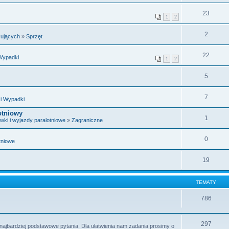
23
1
2
2
kujących
»
Sprzęt
22
Wypadki
1
2
5
7
i Wypadki
otniowy
1
wki i wyjazdy paralotniowe
»
Zagraniczne
0
tniowe
19
TEMATY
786
297
najbardziej podstawowe pytania. Dla ułatwienia nam zadania prosimy o