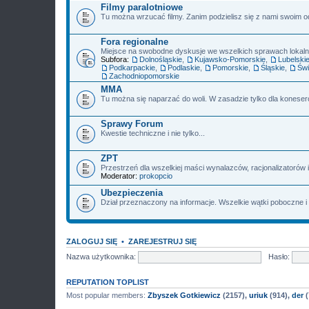
Filmy paralotniowe
Tu można wrzucać filmy. Zanim podzielisz się z nami swoim o
Fora regionalne
Miejsce na swobodne dyskusje we wszelkich sprawach lokalnyc
Subfora:
Dolnośląskie
,
Kujawsko-Pomorskie
,
Lubelski
Podkarpackie
,
Podlaskie
,
Pomorskie
,
Śląskie
,
Świ
Zachodniopomorskie
MMA
Tu można się naparzać do woli. W zasadzie tylko dla konese
Sprawy Forum
Kwestie techniczne i nie tylko...
ZPT
Przestrzeń dla wszelkiej maści wynalazców, racjonalizatorów i
Moderator:
prokopcio
Ubezpieczenia
Dział przeznaczony na informacje. Wszelkie wątki poboczne i
ZALOGUJ SIĘ
•
ZAREJESTRUJ SIĘ
Nazwa użytkownika:
Hasło:
REPUTATION TOPLIST
Most popular members:
Zbyszek Gotkiewicz
(2157),
uriuk
(914),
der
(