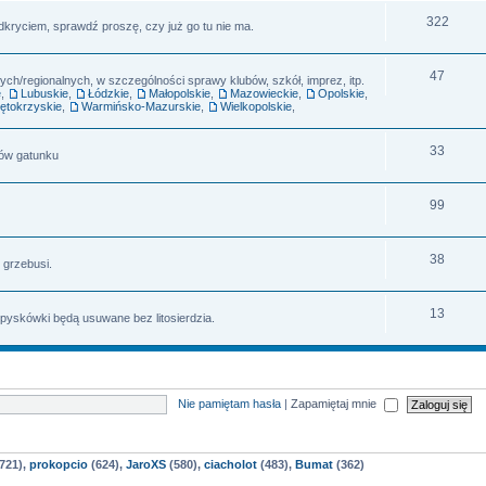
322
dkryciem, sprawdź proszę, czy już go tu nie ma.
47
h/regionalnych, w szczególności sprawy klubów, szkół, imprez, itp.
e
,
Lubuskie
,
Łódzkie
,
Małopolskie
,
Mazowieckie
,
Opolskie
,
ętokrzyskie
,
Warmińsko-Mazurskie
,
Wielkopolskie
,
33
rów gatunku
99
38
 grzebusi.
13
 pyskówki będą usuwane bez litosierdzia.
Nie pamiętam hasła
|
Zapamiętaj mnie
721),
prokopcio
(624),
JaroXS
(580),
ciacholot
(483),
Bumat
(362)