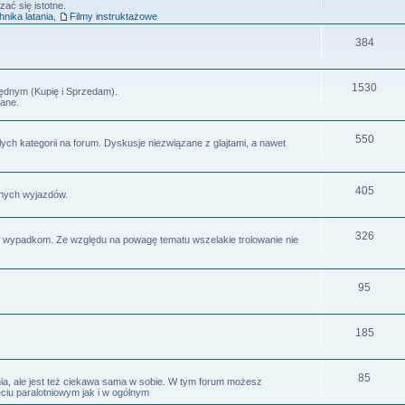
zać się istotne.
hnika latania
,
Filmy instruktażowe
384
1530
ędnym (Kupię i Sprzedam).
ane.
550
ch kategorii na forum. Dyskusje niezwiązane z glajtami, a nawet
405
lnych wyjazdów.
326
m wypadkom. Ze względu na powagę tematu wszelakie trolowanie nie
95
185
85
ia, ale jest też ciekawa sama w sobie. W tym forum możesz
iu paralotniowym jak i w ogólnym