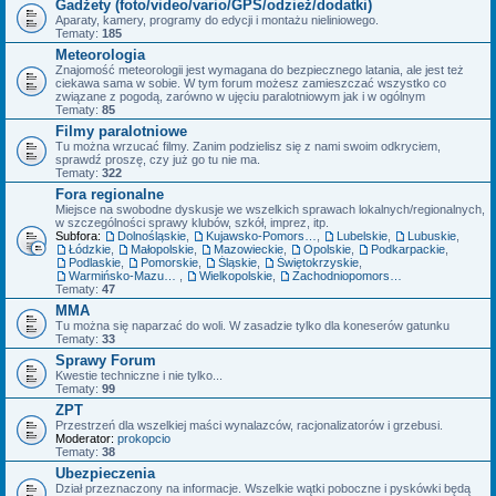
Gadżety (foto/video/vario/GPS/odzież/dodatki)
Aparaty, kamery, programy do edycji i montażu nieliniowego.
Tematy:
185
Meteorologia
Znajomość meteorologii jest wymagana do bezpiecznego latania, ale jest też
ciekawa sama w sobie. W tym forum możesz zamieszczać wszystko co
związane z pogodą, zarówno w ujęciu paralotniowym jak i w ogólnym
Tematy:
85
Filmy paralotniowe
Tu można wrzucać filmy. Zanim podzielisz się z nami swoim odkryciem,
sprawdź proszę, czy już go tu nie ma.
Tematy:
322
Fora regionalne
Miejsce na swobodne dyskusje we wszelkich sprawach lokalnych/regionalnych,
w szczególności sprawy klubów, szkół, imprez, itp.
Subfora:
Dolnośląskie
,
Kujawsko-Pomorskie
,
Lubelskie
,
Lubuskie
,
Łódzkie
,
Małopolskie
,
Mazowieckie
,
Opolskie
,
Podkarpackie
,
Podlaskie
,
Pomorskie
,
Śląskie
,
Świętokrzyskie
,
Warmińsko-Mazurskie
,
Wielkopolskie
,
Zachodniopomorskie
Tematy:
47
MMA
Tu można się naparzać do woli. W zasadzie tylko dla koneserów gatunku
Tematy:
33
Sprawy Forum
Kwestie techniczne i nie tylko...
Tematy:
99
ZPT
Przestrzeń dla wszelkiej maści wynalazców, racjonalizatorów i grzebusi.
Moderator:
prokopcio
Tematy:
38
Ubezpieczenia
Dział przeznaczony na informacje. Wszelkie wątki poboczne i pyskówki będą