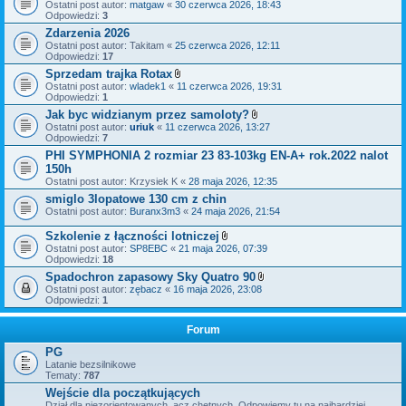
Ostatni post autor:
matgaw
«
30 czerwca 2026, 18:43
Odpowiedzi:
3
Zdarzenia 2026
Ostatni post autor:
Takitam
«
25 czerwca 2026, 12:11
Odpowiedzi:
17
Sprzedam trajka Rotax
Z
Ostatni post autor:
wladek1
«
11 czerwca 2026, 19:31
a
Odpowiedzi:
1
ł
Jak byc widzianym przez samoloty?
ą
Z
Ostatni post autor:
uriuk
«
11 czerwca 2026, 13:27
c
a
Odpowiedzi:
7
z
ł
n
PHI SYMPHONIA 2 rozmiar 23 83-103kg EN-A+ rok.2022 nalot
ą
i
150h
c
k
z
Ostatni post autor:
Krzysiek K
«
i
28 maja 2026, 12:35
n
smiglo 3lopatowe 130 cm z chin
i
Ostatni post autor:
Buranx3m3
«
24 maja 2026, 21:54
k
i
Szkolenie z łączności lotniczej
Z
Ostatni post autor:
SP8EBC
«
21 maja 2026, 07:39
a
Odpowiedzi:
18
ł
Spadochron zapasowy Sky Quatro 90
ą
Z
Ostatni post autor:
zębacz
«
16 maja 2026, 23:08
c
a
Odpowiedzi:
1
z
ł
n
ą
i
Forum
c
k
z
i
PG
n
i
Latanie bezsilnikowe
k
Tematy:
787
i
Wejście dla początkujących
Dział dla niezorientowanych, acz chętnych. Odpowiemy tu na najbardziej