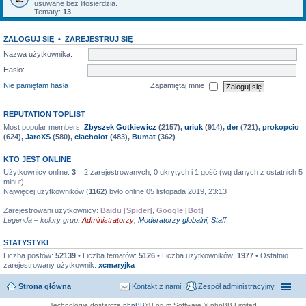
usuwane bez litosierdzia.
Tematy:
13
ZALOGUJ SIĘ
•
ZAREJESTRUJ SIĘ
Nazwa użytkownika:
Hasło:
Nie pamiętam hasła
Zapamiętaj mnie
REPUTATION TOPLIST
Most popular members:
Zbyszek Gotkiewicz
(2157),
uriuk
(914),
der
(721),
prokopcio
(624),
JaroXS
(580),
ciacholot
(483),
Bumat
(362)
KTO JEST ONLINE
Użytkownicy online:
3
:: 2 zarejestrowanych, 0 ukrytych i 1 gość (wg danych z ostatnich 5
minut)
Najwięcej użytkowników (
1162
) było online 05 listopada 2019, 23:13
Zarejestrowani użytkownicy:
Baidu [Spider]
,
Google [Bot]
Legenda – kolory grup:
Administratorzy
,
Moderatorzy globalni
,
Staff
STATYSTYKI
Liczba postów:
52139
• Liczba tematów:
5126
• Liczba użytkowników:
1977
• Ostatnio
zarejestrowany użytkownik:
xcmaryjka
Strona główna
Kontakt z nami
Zespół administracyjny
Technologię dostarcza
phpBB
® Forum Software © phpBB Limited