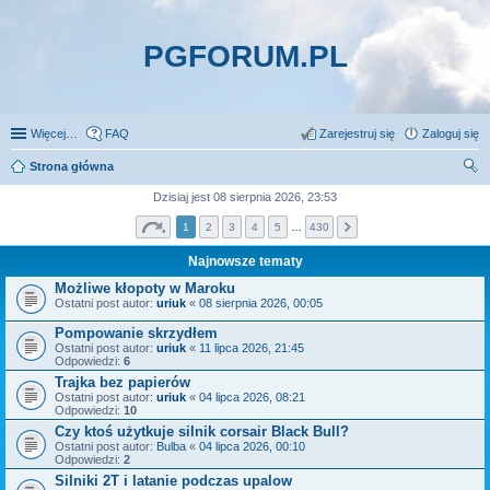
PGFORUM.PL
Więcej…
FAQ
Zarejestruj się
Zaloguj się
Strona główna
zu
Dzisiaj jest 08 sierpnia 2026, 23:53
kaj
1
2
3
4
5
…
430
Najnowsze tematy
Możliwe kłopoty w Maroku
Ostatni post autor:
uriuk
«
08 sierpnia 2026, 00:05
Pompowanie skrzydłem
Ostatni post autor:
uriuk
«
11 lipca 2026, 21:45
Odpowiedzi:
6
Trajka bez papierów
Ostatni post autor:
uriuk
«
04 lipca 2026, 08:21
Odpowiedzi:
10
Czy ktoś użytkuje silnik corsair Black Bull?
Ostatni post autor:
Bulba
«
04 lipca 2026, 00:10
Odpowiedzi:
2
Silniki 2T i latanie podczas upalow