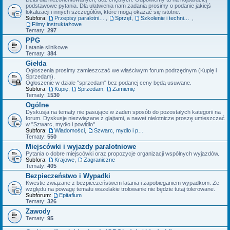
podstawowe pytania. Dla ułatwienia nam zadania prosimy o podanie jakiejś
lokalizacji i innych szczegółów, które mogą okazać się istotne.
Subfora:
Przepisy paralotniowe
,
Sprzęt
,
Szkolenie i technika latania
,
Filmy instruktażowe
Tematy:
297
PPG
Latanie silnikowe
Tematy:
384
Giełda
Ogłoszenia prosimy zamieszczać we właściwym forum podrzędnym (Kupię i
Sprzedam).
Ogłoszenie w dziale "sprzedam" bez podanej ceny będą usuwane.
Subfora:
Kupię
,
Sprzedam
,
Zamienię
Tematy:
1530
Ogólne
Dyskusja na tematy nie pasujące w żaden sposób do pozostałych kategorii na
forum. Dyskusje niezwiązane z glajtami, a nawet nielotnicze proszę umieszczać
w "Szwarc, mydło i powidło"
Subfora:
Wiadomości
,
Szwarc, mydlo i powidlo
Tematy:
550
Miejscówki i wyjazdy paralotniowe
Pytania o dobre miejscówki oraz propozycje organizacji wspólnych wyjazdów.
Subfora:
Krajowe
,
Zagraniczne
Tematy:
405
Bezpieczeństwo i Wypadki
Kwestie związane z bezpieczeństwem latania i zapobieganiem wypadkom. Ze
względu na powagę tematu wszelakie trolowanie nie będzie tutaj tolerowane.
Subforum:
Epitafium
Tematy:
326
Zawody
Tematy:
95