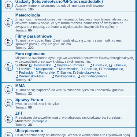
Gadżety (foto/video/vario/GPS/odzież/dodatki)
Aparaty, kamery, programy do edycji i montażu nieliniowego.
Tematy:
185
Meteorologia
Znajomość meteorologii jest wymagana do bezpiecznego latania, ale jest też
ciekawa sama w sobie. W tym forum możesz zamieszczać wszystko co
związane z pogodą, zarówno w ujęciu paralotniowym jak i w ogólnym
Tematy:
85
Filmy paralotniowe
Tu można wrzucać filmy. Zanim podzielisz się z nami swoim odkryciem,
sprawdź proszę, czy już go tu nie ma.
Tematy:
322
Fora regionalne
Miejsce na swobodne dyskusje we wszelkich sprawach lokalnych/regionalnych,
w szczególności sprawy klubów, szkół, imprez, itp.
Subfora:
Dolnośląskie
,
Kujawsko-Pomorskie
,
Lubelskie
,
Lubuskie
,
Łódzkie
,
Małopolskie
,
Mazowieckie
,
Opolskie
,
Podkarpackie
,
Podlaskie
,
Pomorskie
,
Śląskie
,
Świętokrzyskie
,
Warmińsko-Mazurskie
,
Wielkopolskie
,
Zachodniopomorskie
Tematy:
47
MMA
Tu można się naparzać do woli. W zasadzie tylko dla koneserów gatunku
Tematy:
33
Sprawy Forum
Kwestie techniczne i nie tylko...
Tematy:
99
ZPT
Przestrzeń dla wszelkiej maści wynalazców, racjonalizatorów i grzebusi.
Moderator:
prokopcio
Tematy:
38
Ubezpieczenia
Dział przeznaczony na informacje. Wszelkie wątki poboczne i pyskówki będą