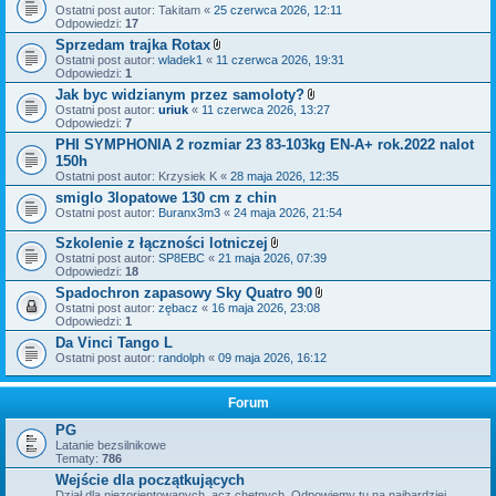
Ostatni post autor:
Takitam
«
25 czerwca 2026, 12:11
Odpowiedzi:
17
Sprzedam trajka Rotax
Z
Ostatni post autor:
wladek1
«
11 czerwca 2026, 19:31
a
Odpowiedzi:
1
ł
Jak byc widzianym przez samoloty?
ą
Z
Ostatni post autor:
uriuk
«
11 czerwca 2026, 13:27
c
a
Odpowiedzi:
7
z
ł
n
PHI SYMPHONIA 2 rozmiar 23 83-103kg EN-A+ rok.2022 nalot
ą
i
150h
c
k
z
Ostatni post autor:
Krzysiek K
«
i
28 maja 2026, 12:35
n
smiglo 3lopatowe 130 cm z chin
i
Ostatni post autor:
Buranx3m3
«
24 maja 2026, 21:54
k
i
Szkolenie z łączności lotniczej
Z
Ostatni post autor:
SP8EBC
«
21 maja 2026, 07:39
a
Odpowiedzi:
18
ł
Spadochron zapasowy Sky Quatro 90
ą
Z
Ostatni post autor:
zębacz
«
16 maja 2026, 23:08
c
a
Odpowiedzi:
1
z
ł
n
Da Vinci Tango L
ą
i
Ostatni post autor:
randolph
«
09 maja 2026, 16:12
c
k
z
i
n
i
Forum
k
i
PG
Latanie bezsilnikowe
Tematy:
786
Wejście dla początkujących
Dział dla niezorientowanych, acz chętnych. Odpowiemy tu na najbardziej