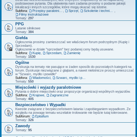
podstawowe pytania. Dla ułatwienia nam zadania prosimy o podanie jakiejś
lokalizacji i innych szczegółów, które mogą okazać się istotne.
Subfora:
Przepisy paralotniowe
,
Sprzęt
,
Szkolenie i technika latania
,
Filmy instruktażowe
Tematy:
297
PPG
Latanie silnikowe
Tematy:
384
Giełda
Ogłoszenia prosimy zamieszczać we właściwym forum podrzędnym (Kupię i
Sprzedam).
Ogłoszenie w dziale "sprzedam" bez podanej ceny będą usuwane.
Subfora:
Kupię
,
Sprzedam
,
Zamienię
Tematy:
1530
Ogólne
Dyskusja na tematy nie pasujące w żaden sposób do pozostałych kategorii na
forum. Dyskusje niezwiązane z glajtami, a nawet nielotnicze proszę umieszczać
w "Szwarc, mydło i powidło"
Subfora:
Wiadomości
,
Szwarc, mydlo i powidlo
Tematy:
550
Miejscówki i wyjazdy paralotniowe
Pytania o dobre miejscówki oraz propozycje organizacji wspólnych wyjazdów.
Subfora:
Krajowe
,
Zagraniczne
Tematy:
405
Bezpieczeństwo i Wypadki
Kwestie związane z bezpieczeństwem latania i zapobieganiem wypadkom. Ze
względu na powagę tematu wszelakie trolowanie nie będzie tutaj tolerowane.
Subforum:
Epitafium
Tematy:
326
Zawody
Tematy:
95