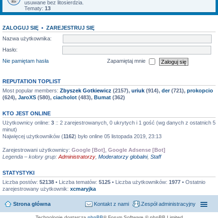
usuwane bez litosierdzia.
Tematy:
13
ZALOGUJ SIĘ
•
ZAREJESTRUJ SIĘ
Nazwa użytkownika:
Hasło:
Nie pamiętam hasła
Zapamiętaj mnie
REPUTATION TOPLIST
Most popular members:
Zbyszek Gotkiewicz
(2157),
uriuk
(914),
der
(721),
prokopcio
(624),
JaroXS
(580),
ciacholot
(483),
Bumat
(362)
KTO JEST ONLINE
Użytkownicy online:
3
:: 2 zarejestrowanych, 0 ukrytych i 1 gość (wg danych z ostatnich 5
minut)
Najwięcej użytkowników (
1162
) było online 05 listopada 2019, 23:13
Zarejestrowani użytkownicy:
Google [Bot]
,
Google Adsense [Bot]
Legenda – kolory grup:
Administratorzy
,
Moderatorzy globalni
,
Staff
STATYSTYKI
Liczba postów:
52138
• Liczba tematów:
5125
• Liczba użytkowników:
1977
• Ostatnio
zarejestrowany użytkownik:
xcmaryjka
Strona główna
Kontakt z nami
Zespół administracyjny
Technologię dostarcza
phpBB
® Forum Software © phpBB Limited