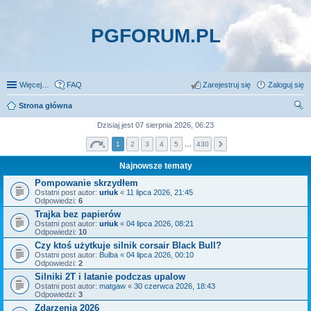
PGFORUM.PL
Więcej…
FAQ
Zarejestruj się
Zaloguj się
Strona główna
zu
Dzisiaj jest 07 sierpnia 2026, 06:23
kaj
1
2
3
4
5
…
430
Najnowsze tematy
Pompowanie skrzydłem
Ostatni post autor:
uriuk
«
11 lipca 2026, 21:45
Odpowiedzi:
6
Trajka bez papierów
Ostatni post autor:
uriuk
«
04 lipca 2026, 08:21
Odpowiedzi:
10
Czy ktoś użytkuje silnik corsair Black Bull?
Ostatni post autor:
Bulba
«
04 lipca 2026, 00:10
Odpowiedzi:
2
Silniki 2T i latanie podczas upalow
Ostatni post autor:
matgaw
«
30 czerwca 2026, 18:43
Odpowiedzi:
3
Zdarzenia 2026