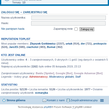
Tematy:
13
ZALOGUJ SIĘ
•
ZAREJESTRUJ SIĘ
Nazwa użytkownika:
Hasło:
Nie pamiętam hasła
Zapamiętaj mnie
REPUTATION TOPLIST
Most popular members:
Zbyszek Gotkiewicz
(2157),
uriuk
(914),
der
(721),
prokopcio
(624),
JaroXS
(580),
ciacholot
(483),
Bumat
(362)
KTO JEST ONLINE
Użytkownicy online:
4
:: 3 zarejestrowanych, 0 ukrytych i 1 gość (wg danych z ostatnich 5
minut)
Najwięcej użytkowników (
1162
) było online 05 listopada 2019, 23:13
Zarejestrowani użytkownicy:
Baidu [Spider]
,
Google [Bot]
,
Google Adsense [Bot]
Legenda – kolory grup:
Administratorzy
,
Moderatorzy globalni
,
Staff
STATYSTYKI
Liczba postów:
52139
• Liczba tematów:
5126
• Liczba użytkowników:
1977
• Ostatnio
zarejestrowany użytkownik:
xcmaryjka
Strona główna
Kontakt z nami
Zespół administracyjny
Technologię dostarcza
phpBB
® Forum Software © phpBB Limited