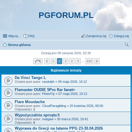
PGFORUM.PL
Więcej…
FAQ
Zarejestruj się
Zaloguj się
Strona główna
zu
Dzisiaj jest 08 sierpnia 2026, 03:39
kaj
1
2
3
4
5
…
430
Najnowsze tematy
Da Vinci Tango L
Ostatni post autor:
randolph
«
09 maja 2026, 16:12
Flamaster OUDIE 5Pro flar fanet+
Ostatni post autor:
PioterFly
«
07 maja 2026, 19:12
Flare Moustache
Ostatni post autor:
CloudParagliding
«
20 kwietnia 2026, 08:00
Odpowiedzi:
2
Wypożyczalnia sprzętu
Z
Ostatni post autor:
matgaw
«
30 marca 2026, 19:41
a
Odpowiedzi:
6
ł
Wyprawa do Grecji na latanie PPG 23-30.04.2026
ą