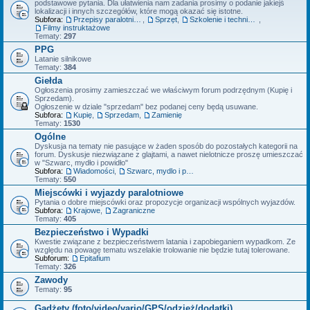
podstawowe pytania. Dla ułatwienia nam zadania prosimy o podanie jakiejś
lokalizacji i innych szczegółów, które mogą okazać się istotne.
Subfora:
Przepisy paralotniowe
,
Sprzęt
,
Szkolenie i technika latania
,
Filmy instruktażowe
Tematy:
297
PPG
Latanie silnikowe
Tematy:
384
Giełda
Ogłoszenia prosimy zamieszczać we właściwym forum podrzędnym (Kupię i
Sprzedam).
Ogłoszenie w dziale "sprzedam" bez podanej ceny będą usuwane.
Subfora:
Kupię
,
Sprzedam
,
Zamienię
Tematy:
1530
Ogólne
Dyskusja na tematy nie pasujące w żaden sposób do pozostałych kategorii na
forum. Dyskusje niezwiązane z glajtami, a nawet nielotnicze proszę umieszczać
w "Szwarc, mydło i powidło"
Subfora:
Wiadomości
,
Szwarc, mydlo i powidlo
Tematy:
550
Miejscówki i wyjazdy paralotniowe
Pytania o dobre miejscówki oraz propozycje organizacji wspólnych wyjazdów.
Subfora:
Krajowe
,
Zagraniczne
Tematy:
405
Bezpieczeństwo i Wypadki
Kwestie związane z bezpieczeństwem latania i zapobieganiem wypadkom. Ze
względu na powagę tematu wszelakie trolowanie nie będzie tutaj tolerowane.
Subforum:
Epitafium
Tematy:
326
Zawody
Tematy:
95
Gadżety (foto/video/vario/GPS/odzież/dodatki)