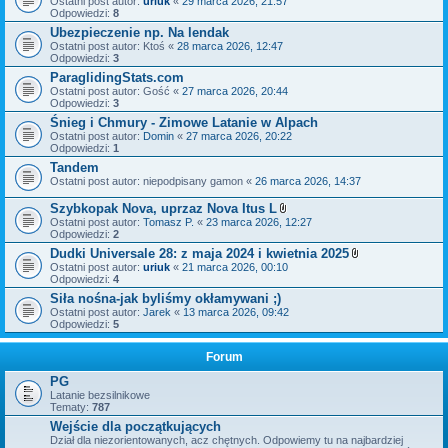
Ostatni post autor:
uriuk
«
29 marca 2026, 21:57
c
Odpowiedzi:
8
z
n
Ubezpieczenie np. Na lendak
i
Ostatni post autor:
Ktoś
«
28 marca 2026, 12:47
k
Odpowiedzi:
3
i
ParaglidingStats.com
Ostatni post autor:
Gość
«
27 marca 2026, 20:44
Odpowiedzi:
3
Śnieg i Chmury - Zimowe Latanie w Alpach
Ostatni post autor:
Domin
«
27 marca 2026, 20:22
Odpowiedzi:
1
Tandem
Ostatni post autor:
niepodpisany gamon
«
26 marca 2026, 14:37
Szybkopak Nova, uprzaz Nova Itus L
Z
Ostatni post autor:
Tomasz P.
«
23 marca 2026, 12:27
a
Odpowiedzi:
2
ł
Dudki Universale 28: z maja 2024 i kwietnia 2025
ą
Z
Ostatni post autor:
uriuk
«
21 marca 2026, 00:10
c
a
Odpowiedzi:
4
z
ł
n
Siła nośna-jak byliśmy okłamywani ;)
ą
i
Ostatni post autor:
Jarek
«
13 marca 2026, 09:42
c
k
Odpowiedzi:
5
z
i
n
i
Forum
k
i
PG
Latanie bezsilnikowe
Tematy:
787
Wejście dla początkujących
Dział dla niezorientowanych, acz chętnych. Odpowiemy tu na najbardziej