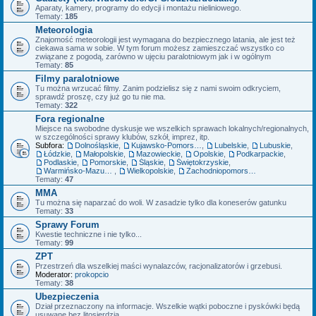
Aparaty, kamery, programy do edycji i montażu nieliniowego.
Tematy:
185
Meteorologia
Znajomość meteorologii jest wymagana do bezpiecznego latania, ale jest też
ciekawa sama w sobie. W tym forum możesz zamieszczać wszystko co
związane z pogodą, zarówno w ujęciu paralotniowym jak i w ogólnym
Tematy:
85
Filmy paralotniowe
Tu można wrzucać filmy. Zanim podzielisz się z nami swoim odkryciem,
sprawdź proszę, czy już go tu nie ma.
Tematy:
322
Fora regionalne
Miejsce na swobodne dyskusje we wszelkich sprawach lokalnych/regionalnych,
w szczególności sprawy klubów, szkół, imprez, itp.
Subfora:
Dolnośląskie
,
Kujawsko-Pomorskie
,
Lubelskie
,
Lubuskie
,
Łódzkie
,
Małopolskie
,
Mazowieckie
,
Opolskie
,
Podkarpackie
,
Podlaskie
,
Pomorskie
,
Śląskie
,
Świętokrzyskie
,
Warmińsko-Mazurskie
,
Wielkopolskie
,
Zachodniopomorskie
Tematy:
47
MMA
Tu można się naparzać do woli. W zasadzie tylko dla koneserów gatunku
Tematy:
33
Sprawy Forum
Kwestie techniczne i nie tylko...
Tematy:
99
ZPT
Przestrzeń dla wszelkiej maści wynalazców, racjonalizatorów i grzebusi.
Moderator:
prokopcio
Tematy:
38
Ubezpieczenia
Dział przeznaczony na informacje. Wszelkie wątki poboczne i pyskówki będą
usuwane bez litosierdzia.