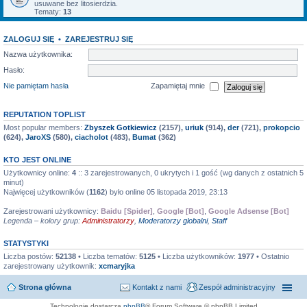
usuwane bez litosierdzia.
Tematy:
13
ZALOGUJ SIĘ
•
ZAREJESTRUJ SIĘ
Nazwa użytkownika:
Hasło:
Nie pamiętam hasła
Zapamiętaj mnie
REPUTATION TOPLIST
Most popular members:
Zbyszek Gotkiewicz
(2157),
uriuk
(914),
der
(721),
prokopcio
(624),
JaroXS
(580),
ciacholot
(483),
Bumat
(362)
KTO JEST ONLINE
Użytkownicy online:
4
:: 3 zarejestrowanych, 0 ukrytych i 1 gość (wg danych z ostatnich 5
minut)
Najwięcej użytkowników (
1162
) było online 05 listopada 2019, 23:13
Zarejestrowani użytkownicy:
Baidu [Spider]
,
Google [Bot]
,
Google Adsense [Bot]
Legenda – kolory grup:
Administratorzy
,
Moderatorzy globalni
,
Staff
STATYSTYKI
Liczba postów:
52138
• Liczba tematów:
5125
• Liczba użytkowników:
1977
• Ostatnio
zarejestrowany użytkownik:
xcmaryjka
Strona główna
Kontakt z nami
Zespół administracyjny
Technologię dostarcza
phpBB
® Forum Software © phpBB Limited