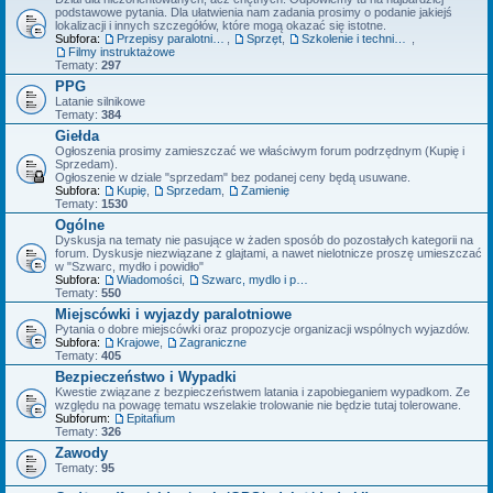
podstawowe pytania. Dla ułatwienia nam zadania prosimy o podanie jakiejś
lokalizacji i innych szczegółów, które mogą okazać się istotne.
Subfora:
Przepisy paralotniowe
,
Sprzęt
,
Szkolenie i technika latania
,
Filmy instruktażowe
Tematy:
297
PPG
Latanie silnikowe
Tematy:
384
Giełda
Ogłoszenia prosimy zamieszczać we właściwym forum podrzędnym (Kupię i
Sprzedam).
Ogłoszenie w dziale "sprzedam" bez podanej ceny będą usuwane.
Subfora:
Kupię
,
Sprzedam
,
Zamienię
Tematy:
1530
Ogólne
Dyskusja na tematy nie pasujące w żaden sposób do pozostałych kategorii na
forum. Dyskusje niezwiązane z glajtami, a nawet nielotnicze proszę umieszczać
w "Szwarc, mydło i powidło"
Subfora:
Wiadomości
,
Szwarc, mydlo i powidlo
Tematy:
550
Miejscówki i wyjazdy paralotniowe
Pytania o dobre miejscówki oraz propozycje organizacji wspólnych wyjazdów.
Subfora:
Krajowe
,
Zagraniczne
Tematy:
405
Bezpieczeństwo i Wypadki
Kwestie związane z bezpieczeństwem latania i zapobieganiem wypadkom. Ze
względu na powagę tematu wszelakie trolowanie nie będzie tutaj tolerowane.
Subforum:
Epitafium
Tematy:
326
Zawody
Tematy:
95