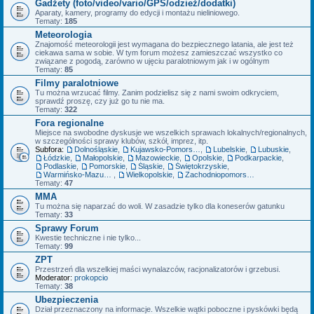
Gadżety (foto/video/vario/GPS/odzież/dodatki)
Aparaty, kamery, programy do edycji i montażu nieliniowego.
Tematy:
185
Meteorologia
Znajomość meteorologii jest wymagana do bezpiecznego latania, ale jest też
ciekawa sama w sobie. W tym forum możesz zamieszczać wszystko co
związane z pogodą, zarówno w ujęciu paralotniowym jak i w ogólnym
Tematy:
85
Filmy paralotniowe
Tu można wrzucać filmy. Zanim podzielisz się z nami swoim odkryciem,
sprawdź proszę, czy już go tu nie ma.
Tematy:
322
Fora regionalne
Miejsce na swobodne dyskusje we wszelkich sprawach lokalnych/regionalnych,
w szczególności sprawy klubów, szkół, imprez, itp.
Subfora:
Dolnośląskie
,
Kujawsko-Pomorskie
,
Lubelskie
,
Lubuskie
,
Łódzkie
,
Małopolskie
,
Mazowieckie
,
Opolskie
,
Podkarpackie
,
Podlaskie
,
Pomorskie
,
Śląskie
,
Świętokrzyskie
,
Warmińsko-Mazurskie
,
Wielkopolskie
,
Zachodniopomorskie
Tematy:
47
MMA
Tu można się naparzać do woli. W zasadzie tylko dla koneserów gatunku
Tematy:
33
Sprawy Forum
Kwestie techniczne i nie tylko...
Tematy:
99
ZPT
Przestrzeń dla wszelkiej maści wynalazców, racjonalizatorów i grzebusi.
Moderator:
prokopcio
Tematy:
38
Ubezpieczenia
Dział przeznaczony na informacje. Wszelkie wątki poboczne i pyskówki będą