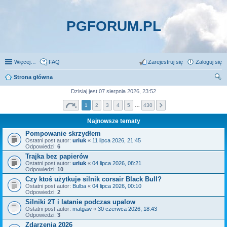
PGFORUM.PL
Więcej…
FAQ
Zarejestruj się
Zaloguj się
Strona główna
zu
Dzisiaj jest 07 sierpnia 2026, 23:52
kaj
1
2
3
4
5
…
430
Najnowsze tematy
Pompowanie skrzydłem
Ostatni post autor:
uriuk
«
11 lipca 2026, 21:45
Odpowiedzi:
6
Trajka bez papierów
Ostatni post autor:
uriuk
«
04 lipca 2026, 08:21
Odpowiedzi:
10
Czy ktoś użytkuje silnik corsair Black Bull?
Ostatni post autor:
Bulba
«
04 lipca 2026, 00:10
Odpowiedzi:
2
Silniki 2T i latanie podczas upalow
Ostatni post autor:
matgaw
«
30 czerwca 2026, 18:43
Odpowiedzi:
3
Zdarzenia 2026