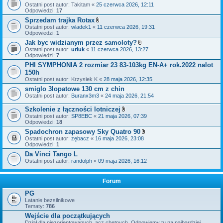
Ostatni post autor:
Takitam
«
25 czerwca 2026, 12:11
Odpowiedzi:
17
Sprzedam trajka Rotax
Z
Ostatni post autor:
wladek1
«
11 czerwca 2026, 19:31
a
Odpowiedzi:
1
ł
Jak byc widzianym przez samoloty?
ą
Z
Ostatni post autor:
uriuk
«
11 czerwca 2026, 13:27
c
a
Odpowiedzi:
7
z
ł
n
PHI SYMPHONIA 2 rozmiar 23 83-103kg EN-A+ rok.2022 nalot
ą
i
150h
c
k
z
Ostatni post autor:
Krzysiek K
«
i
28 maja 2026, 12:35
n
smiglo 3lopatowe 130 cm z chin
i
Ostatni post autor:
Buranx3m3
«
24 maja 2026, 21:54
k
i
Szkolenie z łączności lotniczej
Z
Ostatni post autor:
SP8EBC
«
21 maja 2026, 07:39
a
Odpowiedzi:
18
ł
Spadochron zapasowy Sky Quatro 90
ą
Z
Ostatni post autor:
zębacz
«
16 maja 2026, 23:08
c
a
Odpowiedzi:
1
z
ł
n
Da Vinci Tango L
ą
i
Ostatni post autor:
randolph
«
09 maja 2026, 16:12
c
k
z
i
n
i
Forum
k
i
PG
Latanie bezsilnikowe
Tematy:
786
Wejście dla początkujących
Dział dla niezorientowanych, acz chętnych. Odpowiemy tu na najbardziej