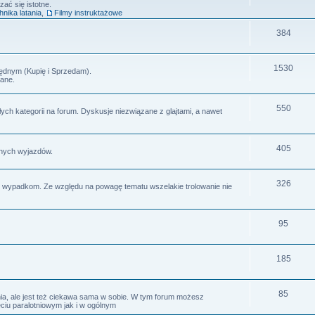
zać się istotne.
hnika latania
,
Filmy instruktażowe
384
1530
ędnym (Kupię i Sprzedam).
ane.
550
ch kategorii na forum. Dyskusje niezwiązane z glajtami, a nawet
405
lnych wyjazdów.
326
m wypadkom. Ze względu na powagę tematu wszelakie trolowanie nie
95
185
85
ia, ale jest też ciekawa sama w sobie. W tym forum możesz
iu paralotniowym jak i w ogólnym