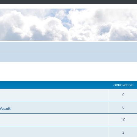
ODPOWIEDZI
0
6
Wypadki
10
2