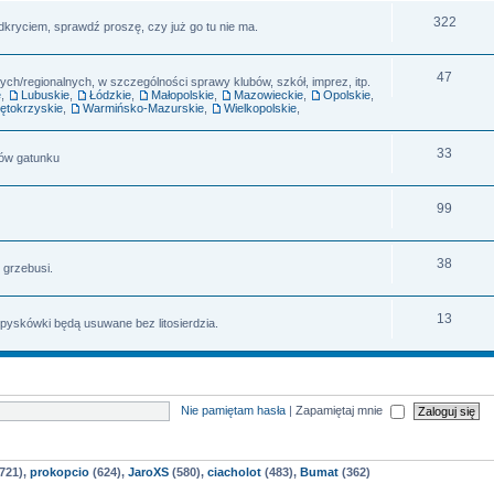
322
dkryciem, sprawdź proszę, czy już go tu nie ma.
47
h/regionalnych, w szczególności sprawy klubów, szkół, imprez, itp.
e
,
Lubuskie
,
Łódzkie
,
Małopolskie
,
Mazowieckie
,
Opolskie
,
ętokrzyskie
,
Warmińsko-Mazurskie
,
Wielkopolskie
,
33
rów gatunku
99
38
 grzebusi.
13
 pyskówki będą usuwane bez litosierdzia.
Nie pamiętam hasła
|
Zapamiętaj mnie
721),
prokopcio
(624),
JaroXS
(580),
ciacholot
(483),
Bumat
(362)