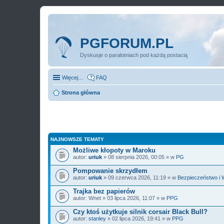
PGFORUM.PL
Dyskusje o paralotniach pod każdą postacią
Więcej…
FAQ
Strona główna
NAJNOWSZE TEMATY
Możliwe kłopoty w Maroku
autor:
uriuk
» 08 sierpnia 2026, 00:05 » w
PG
Pompowanie skrzydłem
autor:
uriuk
» 09 czerwca 2026, 11:19 » w
Bezpieczeństwo i 
Trajka bez papierów
autor:
Wnet
» 03 lipca 2026, 11:07 » w
PPG
Czy ktoś użytkuje silnik corsair Black Bull?
autor:
stanley
» 02 lipca 2026, 19:41 » w
PPG