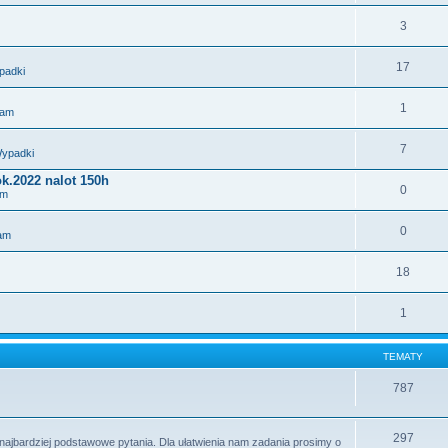
3
17
padki
1
dam
7
Wypadki
k.2022 nalot 150h
0
am
0
am
18
1
TEMATY
787
297
najbardziej podstawowe pytania. Dla ułatwienia nam zadania prosimy o