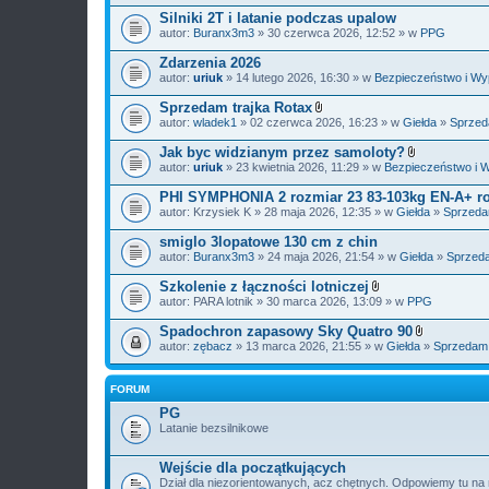
Silniki 2T i latanie podczas upalow
autor:
Buranx3m3
» 30 czerwca 2026, 12:52 » w
PPG
Zdarzenia 2026
autor:
uriuk
» 14 lutego 2026, 16:30 » w
Bezpieczeństwo i Wy
Sprzedam trajka Rotax
Z
autor:
wladek1
» 02 czerwca 2026, 16:23 » w
Giełda
»
Sprze
a
ł
Jak byc widzianym przez samoloty?
ą
Z
autor:
uriuk
» 23 kwietnia 2026, 11:29 » w
Bezpieczeństwo i 
c
a
z
ł
PHI SYMPHONIA 2 rozmiar 23 83-103kg EN-A+ ro
n
ą
i
autor:
Krzysiek K
» 28 maja 2026, 12:35 » w
Giełda
»
Sprzed
c
k
z
i
smiglo 3lopatowe 130 cm z chin
n
i
autor:
Buranx3m3
» 24 maja 2026, 21:54 » w
Giełda
»
Sprzed
k
i
Szkolenie z łączności lotniczej
Z
autor:
PARA lotnik
» 30 marca 2026, 13:09 » w
PPG
a
ł
Spadochron zapasowy Sky Quatro 90
ą
Z
autor:
zębacz
» 13 marca 2026, 21:55 » w
Giełda
»
Sprzedam
c
a
z
ł
n
ą
FORUM
i
c
k
z
PG
i
n
Latanie bezsilnikowe
i
k
i
Wejście dla początkujących
Dział dla niezorientowanych, acz chętnych. Odpowiemy tu na 