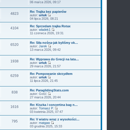
o
i
W
06 marca 2026, 09:17
z
o
s
e
y
y
w
t
t
ś
p
s
l
Re: Trajka bez papierów
w
o
4823
z
n
autor:
uriuk
i
s
y
W
a
04 lipca 2026, 08:21
e
t
p
y
j
t
o
ś
n
l
Re: Sprzedam trajka Rotax
4104
s
w
o
n
autor:
wladek1
t
i
w
W
a
11 czerwca 2026, 19:31
e
s
y
j
t
z
ś
n
l
Re: Siła nośna-jak byliśmy ok…
y
w
o
6520
n
autor:
Jarek
p
i
w
W
a
13 marca 2026, 09:42
o
e
s
y
j
s
t
z
ś
n
t
l
y
Re: Wyprawa do Grecji na lata…
w
o
n
p
1938
autor:
uriuk
i
w
a
o
W
29 marca 2026, 21:57
e
s
j
s
y
t
z
n
t
ś
l
Re: Pompowanie skrzydłem
y
o
6259
w
n
autor:
uriuk
p
w
i
W
a
11 lipca 2026, 21:45
o
s
e
y
j
s
z
t
ś
n
t
y
l
Re: ParaglidingStats.com
w
o
p
838
n
autor:
Gość
i
w
o
W
a
27 marca 2026, 20:44
e
s
s
y
j
t
z
t
ś
n
l
Re: Kiszka / concertina bag n…
y
1616
w
o
n
autor:
Tomasz P.
p
i
w
W
a
03 kwietnia 2025, 07:47
o
e
s
y
j
s
t
z
ś
n
t
Re: V wiatru wraz z wysokości…
795
l
y
w
o
autor:
matgaw
n
p
i
w
W
03 grudnia 2025, 15:33
a
o
e
s
y