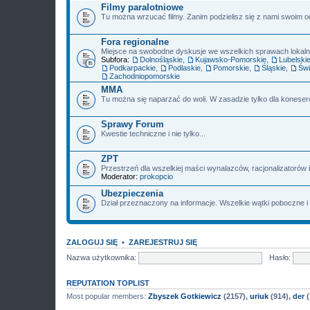
Filmy paralotniowe
Tu można wrzucać filmy. Zanim podzielisz się z nami swoim o
Fora regionalne
Miejsce na swobodne dyskusje we wszelkich sprawach lokalnyc
Subfora:
Dolnośląskie
,
Kujawsko-Pomorskie
,
Lubelski
Podkarpackie
,
Podlaskie
,
Pomorskie
,
Śląskie
,
Świ
Zachodniopomorskie
MMA
Tu można się naparzać do woli. W zasadzie tylko dla konese
Sprawy Forum
Kwestie techniczne i nie tylko...
ZPT
Przestrzeń dla wszelkiej maści wynalazców, racjonalizatorów i
Moderator:
prokopcio
Ubezpieczenia
Dział przeznaczony na informacje. Wszelkie wątki poboczne i
ZALOGUJ SIĘ
•
ZAREJESTRUJ SIĘ
Nazwa użytkownika:
Hasło:
REPUTATION TOPLIST
Most popular members:
Zbyszek Gotkiewicz
(2157),
uriuk
(914),
der
(