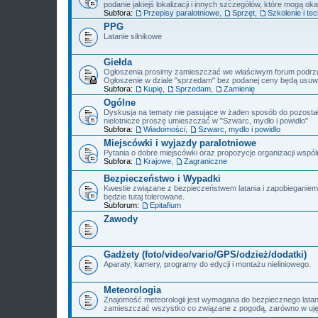
podanie jakiejś lokalizacji i innych szczegółów, które mogą oka
Subfora:
Przepisy paralotniowe
,
Sprzęt
,
Szkolenie i tec
PPG
Latanie silnikowe
Giełda
Ogłoszenia prosimy zamieszczać we właściwym forum podrz
Ogłoszenie w dziale "sprzedam" bez podanej ceny będą usuw
Subfora:
Kupię
,
Sprzedam
,
Zamienię
Ogólne
Dyskusja na tematy nie pasujące w żaden sposób do pozostały
nielotnicze proszę umieszczać w "Szwarc, mydło i powidło"
Subfora:
Wiadomości
,
Szwarc, mydlo i powidlo
Miejscówki i wyjazdy paralotniowe
Pytania o dobre miejscówki oraz propozycje organizacji wspó
Subfora:
Krajowe
,
Zagraniczne
Bezpieczeństwo i Wypadki
Kwestie związane z bezpieczeństwem latania i zapobieganie
będzie tutaj tolerowane.
Subforum:
Epitafium
Zawody
Gadżety (foto/video/vario/GPS/odzież/dodatki)
Aparaty, kamery, programy do edycji i montażu nieliniowego.
Meteorologia
Znajomość meteorologii jest wymagana do bezpiecznego latan
zamieszczać wszystko co związane z pogodą, zarówno w ujęc