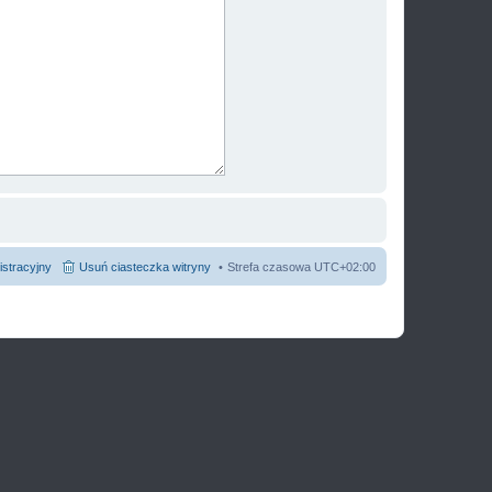
istracyjny
Usuń ciasteczka witryny
Strefa czasowa
UTC+02:00