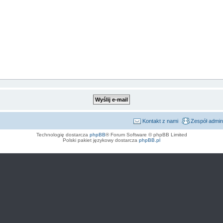
Kontakt z nami
Zespół admin
Technologię dostarcza
phpBB
® Forum Software © phpBB Limited
Polski pakiet językowy dostarcza
phpBB.pl