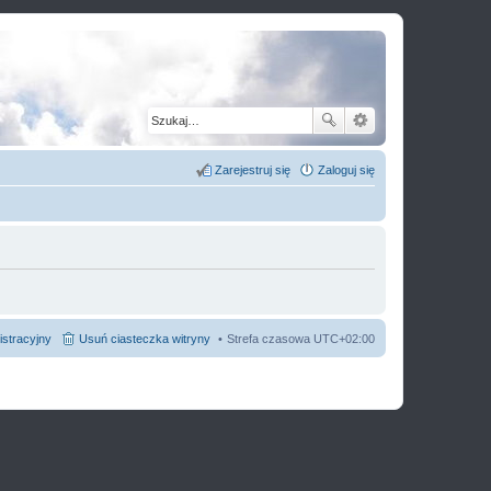
Zarejestruj się
Zaloguj się
istracyjny
Usuń ciasteczka witryny
Strefa czasowa
UTC+02:00