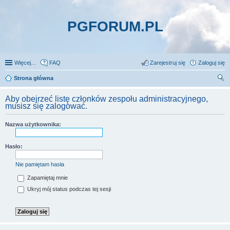
PGFORUM.PL
Więcej…
FAQ
Zarejestruj się
Zaloguj się
Strona główna
zu
Aby obejrzeć listę członków zespołu administracyjnego,
kaj
musisz się zalogować.
Nazwa użytkownika:
Hasło:
Nie pamiętam hasła
Zapamiętaj mnie
Ukryj mój status podczas tej sesji