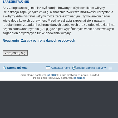
ZAREJESTRUJ SIĘ
Aby zalogować się, musisz być zarejestrowanym użytkownikiem witryny.
Rejestracja zajmuje tylko chwilę, a znacznie zwiększa możliwości korzystania
z witryny. Administrator witryny może zarejestrowanym użytkownikom nadać
wiele dodatkowych uprawnień. Przed rejestracją zapoznaj się z naszym
regulaminem, zasadami ochrony danych osobowych oraz z odpowiedziami na
często zadawane pytania (FAQ), gdzie jest wyjaśnionych wiele podstawowych
zagadnień dotyczących funkcjonowania witryny.
Regulamin
|
Zasady ochrony danych osobowych
Zarejestruj się
Strona główna
Kontakt z nami
Zespół administracyjny
Technologię dostarcza
phpBB
® Forum Software © phpBB Limited
Polski pakiet językowy dostarcza
phpBB.pl