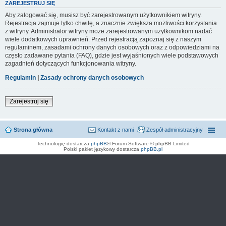
ZAREJESTRUJ SIĘ
Aby zalogować się, musisz być zarejestrowanym użytkownikiem witryny.
Rejestracja zajmuje tylko chwilę, a znacznie zwiększa możliwości korzystania
z witryny. Administrator witryny może zarejestrowanym użytkownikom nadać
wiele dodatkowych uprawnień. Przed rejestracją zapoznaj się z naszym
regulaminem, zasadami ochrony danych osobowych oraz z odpowiedziami na
często zadawane pytania (FAQ), gdzie jest wyjaśnionych wiele podstawowych
zagadnień dotyczących funkcjonowania witryny.
Regulamin
|
Zasady ochrony danych osobowych
Zarejestruj się
Strona główna
Kontakt z nami
Zespół administracyjny
Technologię dostarcza
phpBB
® Forum Software © phpBB Limited
Polski pakiet językowy dostarcza
phpBB.pl