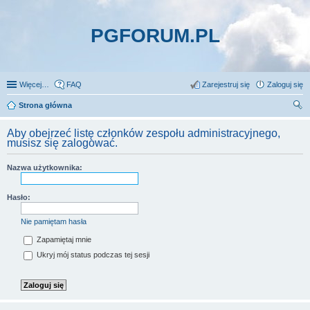
PGFORUM.PL
Więcej…
FAQ
Zarejestruj się
Zaloguj się
Strona główna
zu
Aby obejrzeć listę członków zespołu administracyjnego,
kaj
musisz się zalogować.
Nazwa użytkownika:
Hasło:
Nie pamiętam hasła
Zapamiętaj mnie
Ukryj mój status podczas tej sesji