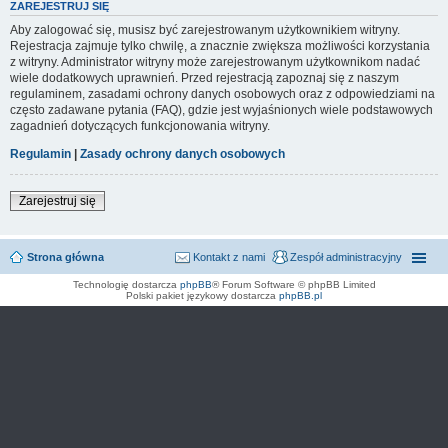
ZAREJESTRUJ SIĘ
Aby zalogować się, musisz być zarejestrowanym użytkownikiem witryny.
Rejestracja zajmuje tylko chwilę, a znacznie zwiększa możliwości korzystania
z witryny. Administrator witryny może zarejestrowanym użytkownikom nadać
wiele dodatkowych uprawnień. Przed rejestracją zapoznaj się z naszym
regulaminem, zasadami ochrony danych osobowych oraz z odpowiedziami na
często zadawane pytania (FAQ), gdzie jest wyjaśnionych wiele podstawowych
zagadnień dotyczących funkcjonowania witryny.
Regulamin
|
Zasady ochrony danych osobowych
Zarejestruj się
Strona główna
Kontakt z nami
Zespół administracyjny
Technologię dostarcza
phpBB
® Forum Software © phpBB Limited
Polski pakiet językowy dostarcza
phpBB.pl