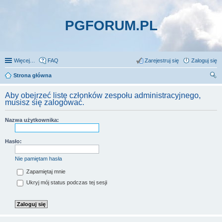
PGFORUM.PL
Więcej…
FAQ
Zarejestruj się
Zaloguj się
Strona główna
zu
Aby obejrzeć listę członków zespołu administracyjnego,
kaj
musisz się zalogować.
Nazwa użytkownika:
Hasło:
Nie pamiętam hasła
Zapamiętaj mnie
Ukryj mój status podczas tej sesji