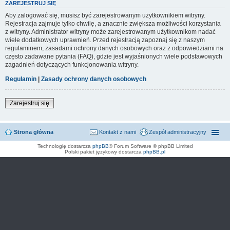
ZAREJESTRUJ SIĘ
Aby zalogować się, musisz być zarejestrowanym użytkownikiem witryny.
Rejestracja zajmuje tylko chwilę, a znacznie zwiększa możliwości korzystania
z witryny. Administrator witryny może zarejestrowanym użytkownikom nadać
wiele dodatkowych uprawnień. Przed rejestracją zapoznaj się z naszym
regulaminem, zasadami ochrony danych osobowych oraz z odpowiedziami na
często zadawane pytania (FAQ), gdzie jest wyjaśnionych wiele podstawowych
zagadnień dotyczących funkcjonowania witryny.
Regulamin
|
Zasady ochrony danych osobowych
Zarejestruj się
Strona główna
Kontakt z nami
Zespół administracyjny
Technologię dostarcza
phpBB
® Forum Software © phpBB Limited
Polski pakiet językowy dostarcza
phpBB.pl