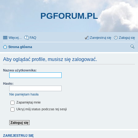
PGFORUM.PL
Więcej…
FAQ
Zarejestruj się
Zaloguj się
Strona główna
zu
Aby oglądać profile, musisz się zalogować.
kaj
Nazwa użytkownika:
Hasło:
Nie pamiętam hasła
Zapamiętaj mnie
Ukryj mój status podczas tej sesji
ZAREJESTRUJ SIĘ