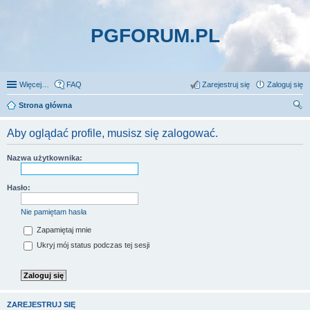
PGFORUM.PL
Więcej…
FAQ
Zarejestruj się
Zaloguj się
Strona główna
zu
Aby oglądać profile, musisz się zalogować.
kaj
Nazwa użytkownika:
Hasło:
Nie pamiętam hasła
Zapamiętaj mnie
Ukryj mój status podczas tej sesji
ZAREJESTRUJ SIĘ