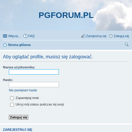
PGFORUM.PL
Więcej…
FAQ
Zarejestruj się
Zaloguj się
Strona główna
zu
Aby oglądać profile, musisz się zalogować.
kaj
Nazwa użytkownika:
Hasło:
Nie pamiętam hasła
Zapamiętaj mnie
Ukryj mój status podczas tej sesji
ZAREJESTRUJ SIĘ