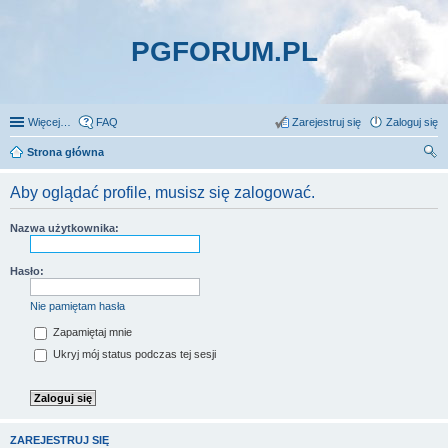
PGFORUM.PL
Więcej…
FAQ
Zarejestruj się
Zaloguj się
Strona główna
zu
Aby oglądać profile, musisz się zalogować.
kaj
Nazwa użytkownika:
Hasło:
Nie pamiętam hasła
Zapamiętaj mnie
Ukryj mój status podczas tej sesji
ZAREJESTRUJ SIĘ