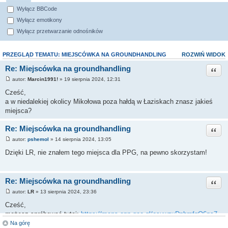
Wyłącz BBCode
Wyłącz emotikony
Wyłącz przetwarzanie odnośników
PRZEGLĄD TEMATU: MIEJSCÓWKA NA GROUNDHANDLING
ROZWIŃ WIDOK
Re: Miejscówka na groundhandling
Cytuj
autor:
Marcin1991!
» 19 sierpnia 2024, 12:31
P
o
Cześć,
s
a w niedalekiej okolicy Mikołowa poza hałdą w Łaziskach znasz jakieś
t
miejsca?
Re: Miejscówka na groundhandling
Cytuj
autor:
pshemol
» 14 sierpnia 2024, 13:05
P
o
Dzięki LR, nie znałem tego miejsca dla PPG, na pewno skorzystam!
s
t
Re: Miejscówka na groundhandling
Cytuj 
autor:
LR
» 13 sierpnia 2024, 23:36
P
o
Cześć,
s
możesz spróbować tutaj:
https://maps.app.goo.gl/osuwzxDphmfgQ6ps7
t
Na górę