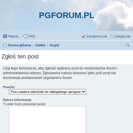
PGFORUM.PL
Więcej…
FAQ
Zarejestruj się
Zaloguj się
Strona główna
Giełda
Kupię
zu
Zgłoś ten post
kaj
Użyj tego formularza, aby zgłosić wybrany post do moderatorów forum i
administratorów witryny. Zgłoszenia należy dokonać tylko jeśli post nie
dochowuje postanowień regulaminu forum.
Powód:
Dalsze informacje:
To pole może pozostać puste.