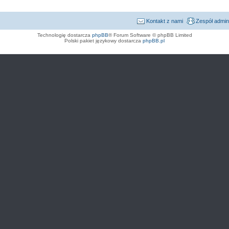
Kontakt z nami
Zespół admin
Technologię dostarcza
phpBB
® Forum Software © phpBB Limited
Polski pakiet językowy dostarcza
phpBB.pl