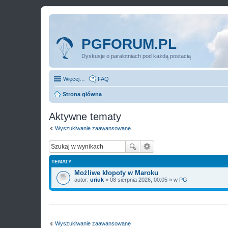
PGFORUM.PL
Dyskusje o paralotniach pod każdą postacią
Więcej…
FAQ
Strona główna
Aktywne tematy
Wyszukiwanie zaawansowane
TEMATY
Możliwe kłopoty w Maroku
autor:
uriuk
» 08 sierpnia 2026, 00:05 » w
PG
Wyszukiwanie zaawansowane