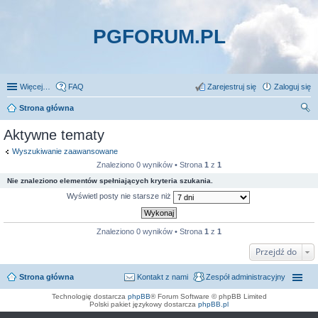
PGFORUM.PL
Więcej…
FAQ
Zarejestruj się
Zaloguj się
Strona główna
zu
Aktywne tematy
kaj
Wyszukiwanie zaawansowane
Znaleziono 0 wyników • Strona
1
z
1
Nie znaleziono elementów spełniających kryteria szukania.
Wyświetl posty nie starsze niż
Znaleziono 0 wyników • Strona
1
z
1
Przejdź do
Strona główna
Kontakt z nami
Zespół administracyjny
Technologię dostarcza
phpBB
® Forum Software © phpBB Limited
Polski pakiet językowy dostarcza
phpBB.pl