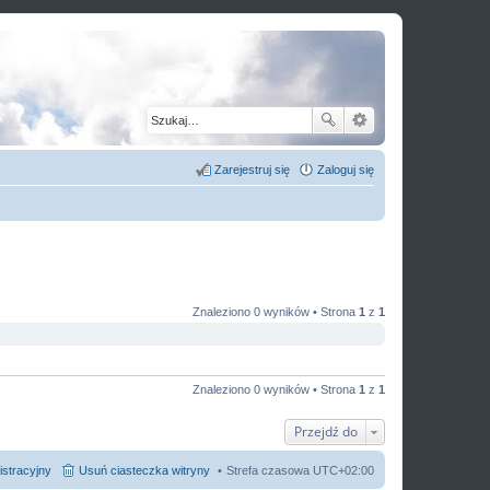
Zarejestruj się
Zaloguj się
Znaleziono 0 wyników • Strona
1
z
1
Znaleziono 0 wyników • Strona
1
z
1
Przejdź do
istracyjny
Usuń ciasteczka witryny
Strefa czasowa
UTC+02:00