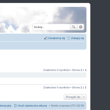
Zarejestruj się
Zaloguj się
Znaleziono 0 wyników • Strona
1
z
1
Znaleziono 0 wyników • Strona
1
z
1
Przejdź do
istracyjny
Usuń ciasteczka witryny
Strefa czasowa
UTC+02:00