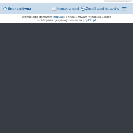
Strona główna
Kontakt z nami
Zespół administracyjny
Technologię dostarcza
phpBB
® Forum Software © phpBB Limited
Polski pakiet językowy dostarcza
phpBB.pl