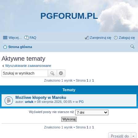
PGFORUM.PL
Więcej…
FAQ
Zarejestruj się
Zaloguj się
Strona główna
zu
Aktywne tematy
kaj
Wyszukiwanie zaawansowane
Znaleziono 1 wynik • Strona
1
z
1
Tematy
Możliwe kłopoty w Maroku
autor:
uriuk
» 08 sierpnia 2026, 00:05 » w
PG
Wyświetl posty nie starsze niż
Znaleziono 1 wynik • Strona
1
z
1
Przejdź do