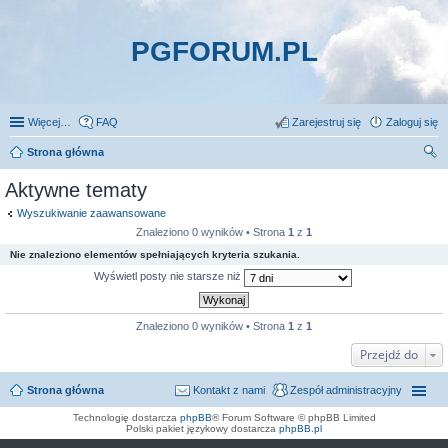
PGFORUM.PL
Więcej…
FAQ
Zarejestruj się
Zaloguj się
Strona główna
zu
Aktywne tematy
kaj
Wyszukiwanie zaawansowane
Znaleziono 0 wyników • Strona
1
z
1
Nie znaleziono elementów spełniających kryteria szukania.
Wyświetl posty nie starsze niż
Znaleziono 0 wyników • Strona
1
z
1
Przejdź do
Strona główna
Kontakt z nami
Zespół administracyjny
Technologię dostarcza
phpBB
® Forum Software © phpBB Limited
Polski pakiet językowy dostarcza
phpBB.pl