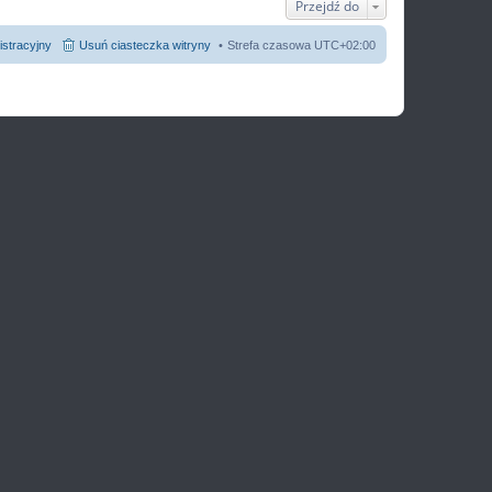
Przejdź do
a
j
n
istracyjny
Usuń ciasteczka witryny
Strefa czasowa
UTC+02:00
o
w
s
z
y
p
o
s
t