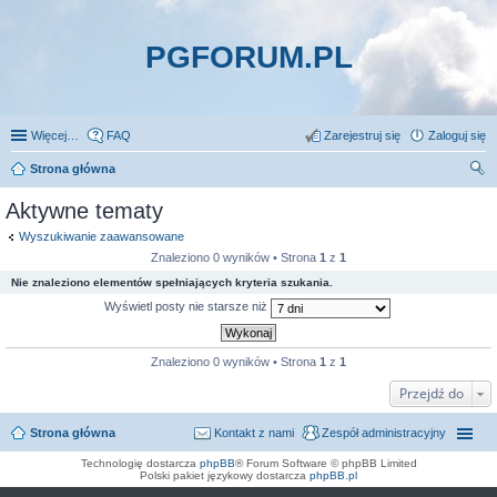
PGFORUM.PL
Więcej…
FAQ
Zarejestruj się
Zaloguj się
Strona główna
zu
Aktywne tematy
kaj
Wyszukiwanie zaawansowane
Znaleziono 0 wyników • Strona
1
z
1
Nie znaleziono elementów spełniających kryteria szukania.
Wyświetl posty nie starsze niż
Znaleziono 0 wyników • Strona
1
z
1
Przejdź do
Strona główna
Kontakt z nami
Zespół administracyjny
Technologię dostarcza
phpBB
® Forum Software © phpBB Limited
Polski pakiet językowy dostarcza
phpBB.pl