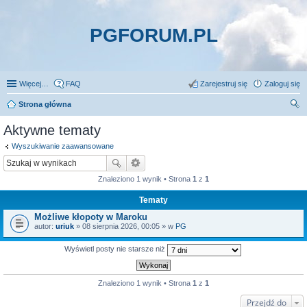
PGFORUM.PL
Więcej…
FAQ
Zarejestruj się
Zaloguj się
Strona główna
zu
Aktywne tematy
kaj
Wyszukiwanie zaawansowane
Znaleziono 1 wynik • Strona
1
z
1
Tematy
Możliwe kłopoty w Maroku
autor:
uriuk
» 08 sierpnia 2026, 00:05 » w
PG
Wyświetl posty nie starsze niż
Znaleziono 1 wynik • Strona
1
z
1
Przejdź do