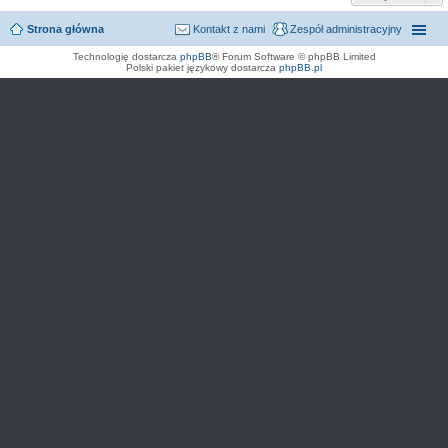
Strona główna
Kontakt z nami
Zespół administracyjny
Technologię dostarcza
phpBB
® Forum Software © phpBB Limited
Polski pakiet językowy dostarcza
phpBB.pl