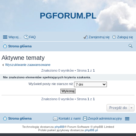
PGFORUM.PL
Więcej…
FAQ
Zarejestruj się
Zaloguj się
Strona główna
zu
Aktywne tematy
kaj
Wyszukiwanie zaawansowane
Znaleziono 0 wyników • Strona
1
z
1
Nie znaleziono elementów spełniających kryteria szukania.
Wyświetl posty nie starsze niż
Znaleziono 0 wyników • Strona
1
z
1
Przejdź do
Strona główna
Kontakt z nami
Zespół administracyjny
Technologię dostarcza
phpBB
® Forum Software © phpBB Limited
Polski pakiet językowy dostarcza
phpBB.pl