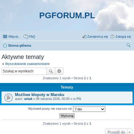
PGFORUM.PL
Więcej…
FAQ
Zarejestruj się
Zaloguj się
Strona główna
zu
Aktywne tematy
kaj
Wyszukiwanie zaawansowane
Znaleziono 1 wynik • Strona
1
z
1
Tematy
Możliwe kłopoty w Maroku
autor:
uriuk
» 08 sierpnia 2026, 00:05 » w
PG
Wyświetl posty nie starsze niż
Znaleziono 1 wynik • Strona
1
z
1
Przejdź do