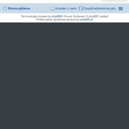
Strona główna
Kontakt z nami
Zespół administracyjny
Technologię dostarcza
phpBB
® Forum Software © phpBB Limited
Polski pakiet językowy dostarcza
phpBB.pl