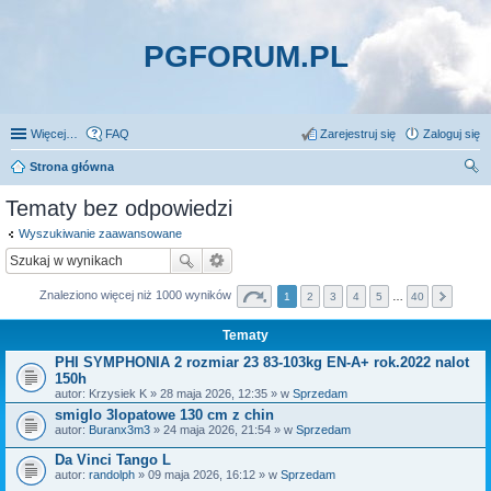
PGFORUM.PL
Więcej…
FAQ
Zarejestruj się
Zaloguj się
Strona główna
zu
Tematy bez odpowiedzi
kaj
Wyszukiwanie zaawansowane
Znaleziono więcej niż 1000 wyników
1
2
3
4
5
…
40
Tematy
PHI SYMPHONIA 2 rozmiar 23 83-103kg EN-A+ rok.2022 nalot
150h
autor:
Krzysiek K
» 28 maja 2026, 12:35 » w
Sprzedam
smiglo 3lopatowe 130 cm z chin
autor:
Buranx3m3
» 24 maja 2026, 21:54 » w
Sprzedam
Da Vinci Tango L
autor:
randolph
» 09 maja 2026, 16:12 » w
Sprzedam