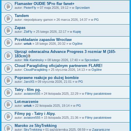
Flamaster OUDIE 5Pro flar fanet+
autor:
PioterFly
» 07 maja 2026, 19:12 » w
Sprzedam
Tandem
autor:
niepodpisany gamon
» 26 marca 2026, 14:37 » w
PG
Zapas
autor:
ZbiFly
» 25 lutego 2026, 22:17 » w
Kupię
Przekładanie zapasów Wrocław
autor:
uriuk
» 18 lutego 2026, 20:32 » w
Ogólne
Uprząż odwracalna Advance Progress 3 rozmiar M (165-
183cm)
Z
autor:
Mik-Kaminsky
» 08 lutego 2026, 17:40 » w
Sprzedam
a
Cloud Paragliding oficjalnym partnerem FLARE!
ł
autor:
CloudParagliding
ą
» 25 stycznia 2026, 14:13 » w
Ogólne
c
z
Poprawne reakcje po dużej bombie
n
autor:
JaroXS
» 09 stycznia 2026, 21:01 » w
PG
i
k
Tatry - film pg.
i
autor:
aviatore555
» 24 listopada 2025, 22:29 » w
Filmy paralotniowe
Lot-marzenie
autor:
uriuk
» 22 listopada 2025, 19:14 » w
PG
Filmy pg - Tatry i Alpy.
autor:
aviatore555
» 15 listopada 2025, 21:36 » w
Filmy paralotniowe
Maroko ze SkyTrekking
autor:
SkyTrekking
» 01 października 2025, 08:59 » w
Zagraniczne