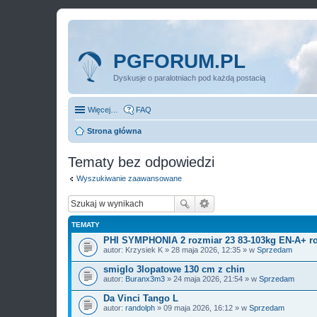
PGFORUM.PL
Dyskusje o paralotniach pod każdą postacią
Więcej…
FAQ
Strona główna
Tematy bez odpowiedzi
Wyszukiwanie zaawansowane
TEMATY
PHI SYMPHONIA 2 rozmiar 23 83-103kg EN-A+ ro
autor:
Krzysiek K
» 28 maja 2026, 12:35 » w
Sprzedam
smiglo 3lopatowe 130 cm z chin
autor:
Buranx3m3
» 24 maja 2026, 21:54 » w
Sprzedam
Da Vinci Tango L
autor:
randolph
» 09 maja 2026, 16:12 » w
Sprzedam