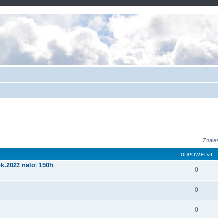
Znale
ODPOWIEDZI
k.2022 nalot 150h
0
0
0