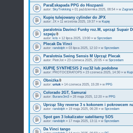
ParaEskapada PPG do Hiszpanii
autor:
SkyTrekking
» 01 października 2025, 08:54 » w
Zagran
Kupię tulejowany cylinder do JPX
autor:
JX
» 11 września 2025, 19:37 » w
Kupię
paralotnia Davinci Funky roz.M, uprząż Supair 
szpeju
Z
autor:
kris
» 12 lipca 2025, 13:00 » w
Sprzedam
a
Plecak Da Vinci
ł
autor:
randolph
ą
» 03 lipca 2025, 12:10 » w
Sprzedam
c
z
Paralotnia Swing Sensis M Uprząż Plecak
n
autor:
PiotrJot
» 23 czerwca 2025, 20:05 » w
Sprzedam
i
k
KUPIĘ SYNTHESIS 2 roz32 lub podobne
i
autor:
PROTOCERATOPS
» 23 czerwca 2025, 14:30 » w
Kup
Obniżka
Z
autor:
uriuk
» 14 czerwca 2025, 15:28 » w
PPG
a
ł
Colorado 2GT, Samurai
ą
autor:
Buranx3m3
» 28 maja 2025, 12:20 » w
PPG
c
z
Uprząz Sky reverse 3 s kokonem i pokrowcem n
n
i
autor:
randolph
» 19 maja 2025, 06:28 » w
Sprzedam
k
i
Spot gen 3 lokalizator satelitarny SOS
autor:
randolph
» 17 maja 2025, 13:11 » w
Sprzedam
Da Vinci tango
autor:
randolph
» 14 maja 2025, 06:59 » w
PG