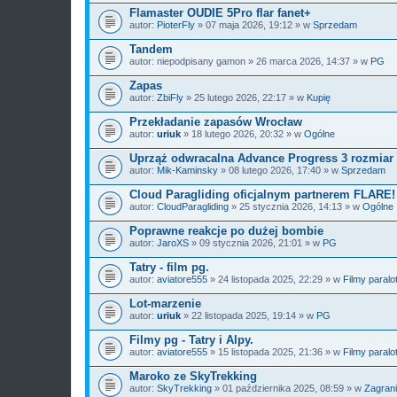
Flamaster OUDIE 5Pro flar fanet+
autor:
PioterFly
» 07 maja 2026, 19:12 » w
Sprzedam
Tandem
autor:
niepodpisany gamon
» 26 marca 2026, 14:37 » w
PG
Zapas
autor:
ZbiFly
» 25 lutego 2026, 22:17 » w
Kupię
Przekładanie zapasów Wrocław
autor:
uriuk
» 18 lutego 2026, 20:32 » w
Ogólne
Uprząż odwracalna Advance Progress 3 rozmiar
autor:
Mik-Kaminsky
» 08 lutego 2026, 17:40 » w
Sprzedam
Cloud Paragliding oficjalnym partnerem FLARE!
autor:
CloudParagliding
» 25 stycznia 2026, 14:13 » w
Ogólne
Poprawne reakcje po dużej bombie
autor:
JaroXS
» 09 stycznia 2026, 21:01 » w
PG
Tatry - film pg.
autor:
aviatore555
» 24 listopada 2025, 22:29 » w
Filmy paralo
Lot-marzenie
autor:
uriuk
» 22 listopada 2025, 19:14 » w
PG
Filmy pg - Tatry i Alpy.
autor:
aviatore555
» 15 listopada 2025, 21:36 » w
Filmy paralo
Maroko ze SkyTrekking
autor:
SkyTrekking
» 01 października 2025, 08:59 » w
Zagran