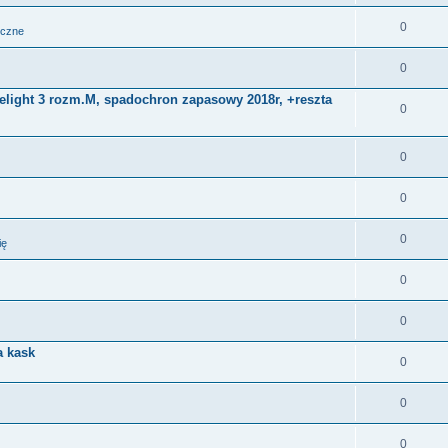
0
iczne
0
Delight 3 rozm.M, spadochron zapasowy 2018r, +reszta
0
0
0
0
ię
0
0
a kask
0
0
0