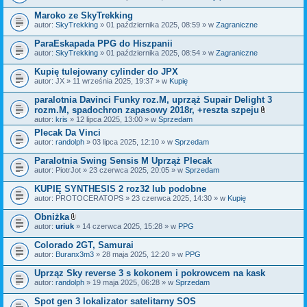
Maroko ze SkyTrekking
autor:
SkyTrekking
» 01 października 2025, 08:59 » w
Zagraniczne
ParaEskapada PPG do Hiszpanii
autor:
SkyTrekking
» 01 października 2025, 08:54 » w
Zagraniczne
Kupię tulejowany cylinder do JPX
autor:
JX
» 11 września 2025, 19:37 » w
Kupię
paralotnia Davinci Funky roz.M, uprząż Supair Delight 3
rozm.M, spadochron zapasowy 2018r, +reszta szpeju
Z
autor:
kris
» 12 lipca 2025, 13:00 » w
Sprzedam
a
Plecak Da Vinci
ł
autor:
randolph
» 03 lipca 2025, 12:10 » w
Sprzedam
ą
c
z
Paralotnia Swing Sensis M Uprząż Plecak
n
autor:
PiotrJot
» 23 czerwca 2025, 20:05 » w
Sprzedam
i
k
KUPIĘ SYNTHESIS 2 roz32 lub podobne
i
autor:
PROTOCERATOPS
» 23 czerwca 2025, 14:30 » w
Kupię
Obniżka
Z
autor:
uriuk
» 14 czerwca 2025, 15:28 » w
PPG
a
ł
Colorado 2GT, Samurai
ą
autor:
Buranx3m3
» 28 maja 2025, 12:20 » w
PPG
c
z
Uprząz Sky reverse 3 s kokonem i pokrowcem na kask
n
i
autor:
randolph
» 19 maja 2025, 06:28 » w
Sprzedam
k
i
Spot gen 3 lokalizator satelitarny SOS