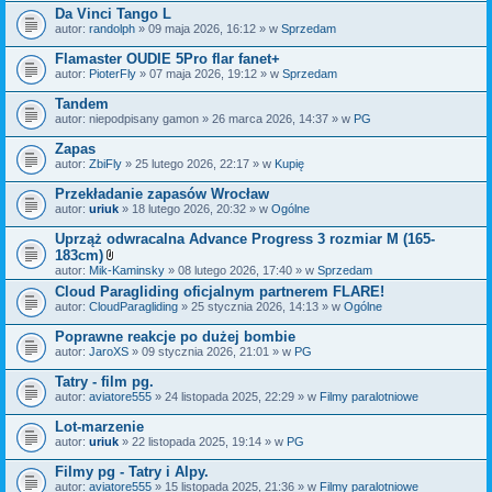
Da Vinci Tango L
autor:
randolph
» 09 maja 2026, 16:12 » w
Sprzedam
Flamaster OUDIE 5Pro flar fanet+
autor:
PioterFly
» 07 maja 2026, 19:12 » w
Sprzedam
Tandem
autor:
niepodpisany gamon
» 26 marca 2026, 14:37 » w
PG
Zapas
autor:
ZbiFly
» 25 lutego 2026, 22:17 » w
Kupię
Przekładanie zapasów Wrocław
autor:
uriuk
» 18 lutego 2026, 20:32 » w
Ogólne
Uprząż odwracalna Advance Progress 3 rozmiar M (165-
183cm)
Z
autor:
Mik-Kaminsky
» 08 lutego 2026, 17:40 » w
Sprzedam
a
Cloud Paragliding oficjalnym partnerem FLARE!
ł
autor:
CloudParagliding
ą
» 25 stycznia 2026, 14:13 » w
Ogólne
c
z
Poprawne reakcje po dużej bombie
n
autor:
JaroXS
» 09 stycznia 2026, 21:01 » w
PG
i
k
Tatry - film pg.
i
autor:
aviatore555
» 24 listopada 2025, 22:29 » w
Filmy paralotniowe
Lot-marzenie
autor:
uriuk
» 22 listopada 2025, 19:14 » w
PG
Filmy pg - Tatry i Alpy.
autor:
aviatore555
» 15 listopada 2025, 21:36 » w
Filmy paralotniowe