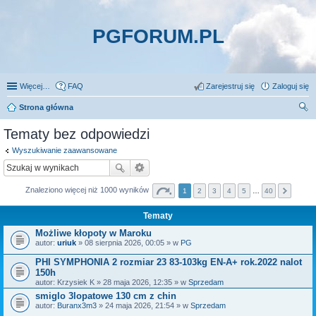
PGFORUM.PL
Więcej…
FAQ
Zarejestruj się
Zaloguj się
Strona główna
zu
Tematy bez odpowiedzi
kaj
Wyszukiwanie zaawansowane
Znaleziono więcej niż 1000 wyników
1
2
3
4
5
…
40
Tematy
Możliwe kłopoty w Maroku
autor:
uriuk
» 08 sierpnia 2026, 00:05 » w
PG
PHI SYMPHONIA 2 rozmiar 23 83-103kg EN-A+ rok.2022 nalot
150h
autor:
Krzysiek K
» 28 maja 2026, 12:35 » w
Sprzedam
smiglo 3lopatowe 130 cm z chin
autor:
Buranx3m3
» 24 maja 2026, 21:54 » w
Sprzedam