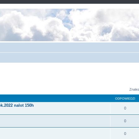
Znale
ODPOWIEDZI
k.2022 nalot 150h
0
0
0