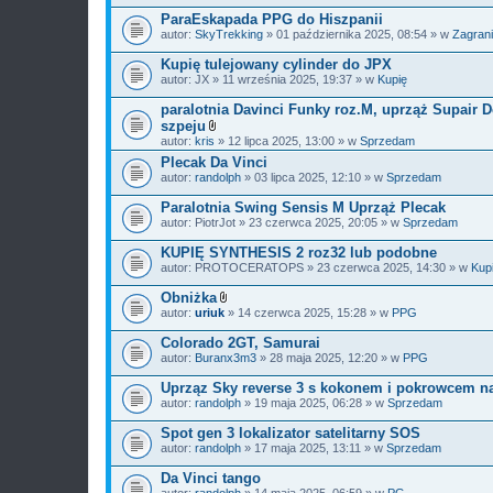
ParaEskapada PPG do Hiszpanii
autor:
SkyTrekking
» 01 października 2025, 08:54 » w
Zagran
Kupię tulejowany cylinder do JPX
autor:
JX
» 11 września 2025, 19:37 » w
Kupię
paralotnia Davinci Funky roz.M, uprząż Supair 
szpeju
Z
autor:
kris
» 12 lipca 2025, 13:00 » w
Sprzedam
a
Plecak Da Vinci
ł
autor:
randolph
ą
» 03 lipca 2025, 12:10 » w
Sprzedam
c
z
Paralotnia Swing Sensis M Uprząż Plecak
n
autor:
PiotrJot
» 23 czerwca 2025, 20:05 » w
Sprzedam
i
k
KUPIĘ SYNTHESIS 2 roz32 lub podobne
i
autor:
PROTOCERATOPS
» 23 czerwca 2025, 14:30 » w
Kup
Obniżka
Z
autor:
uriuk
» 14 czerwca 2025, 15:28 » w
PPG
a
ł
Colorado 2GT, Samurai
ą
autor:
Buranx3m3
» 28 maja 2025, 12:20 » w
PPG
c
z
Uprząz Sky reverse 3 s kokonem i pokrowcem n
n
i
autor:
randolph
» 19 maja 2025, 06:28 » w
Sprzedam
k
i
Spot gen 3 lokalizator satelitarny SOS
autor:
randolph
» 17 maja 2025, 13:11 » w
Sprzedam
Da Vinci tango
autor:
randolph
» 14 maja 2025, 06:59 » w
PG