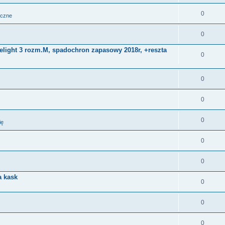
0
iczne
0
Delight 3 rozm.M, spadochron zapasowy 2018r, +reszta
0
0
0
0
ię
0
0
a kask
0
0
0