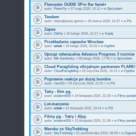
Flamaster OUDIE 5Pro flar fanet+
autor:
PioterFly
» 07 maja 2026, 19:12 » w
Sprzedam
Tandem
autor:
niepodpisany gamon
» 26 marca 2026, 14:37 » w
PG
Zapas
autor:
ZbiFly
» 25 lutego 2026, 22:17 » w
Kupię
Przekładanie zapasów Wrocław
autor:
uriuk
» 18 lutego 2026, 20:32 » w
Ogólne
Uprząż odwracalna Advance Progress 3 rozmiar
autor:
Mik-Kaminsky
» 08 lutego 2026, 17:40 » w
Sprzedam
Cloud Paragliding oficjalnym partnerem FLARE!
autor:
CloudParagliding
» 25 stycznia 2026, 14:13 » w
Ogólne
Poprawne reakcje po dużej bombie
autor:
JaroXS
» 09 stycznia 2026, 21:01 » w
PG
Tatry - film pg.
autor:
aviatore555
» 24 listopada 2025, 22:29 » w
Filmy paralo
Lot-marzenie
autor:
uriuk
» 22 listopada 2025, 19:14 » w
PG
Filmy pg - Tatry i Alpy.
autor:
aviatore555
» 15 listopada 2025, 21:36 » w
Filmy paralo
Maroko ze SkyTrekking
autor:
SkyTrekking
» 01 października 2025, 08:59 » w
Zagran