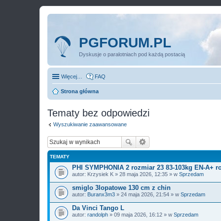
PGFORUM.PL
Dyskusje o paralotniach pod każdą postacią
Więcej…
FAQ
Strona główna
Tematy bez odpowiedzi
Wyszukiwanie zaawansowane
TEMATY
PHI SYMPHONIA 2 rozmiar 23 83-103kg EN-A+ ro
autor:
Krzysiek K
» 28 maja 2026, 12:35 » w
Sprzedam
smiglo 3lopatowe 130 cm z chin
autor:
Buranx3m3
» 24 maja 2026, 21:54 » w
Sprzedam
Da Vinci Tango L
autor:
randolph
» 09 maja 2026, 16:12 » w
Sprzedam