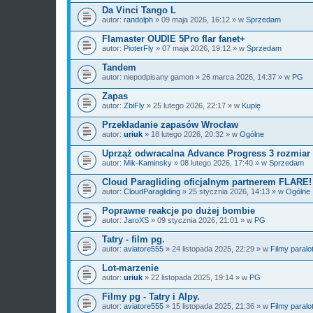
Da Vinci Tango L
autor:
randolph
» 09 maja 2026, 16:12 » w
Sprzedam
Flamaster OUDIE 5Pro flar fanet+
autor:
PioterFly
» 07 maja 2026, 19:12 » w
Sprzedam
Tandem
autor:
niepodpisany gamon
» 26 marca 2026, 14:37 » w
PG
Zapas
autor:
ZbiFly
» 25 lutego 2026, 22:17 » w
Kupię
Przekładanie zapasów Wrocław
autor:
uriuk
» 18 lutego 2026, 20:32 » w
Ogólne
Uprząż odwracalna Advance Progress 3 rozmiar
autor:
Mik-Kaminsky
» 08 lutego 2026, 17:40 » w
Sprzedam
Cloud Paragliding oficjalnym partnerem FLARE!
autor:
CloudParagliding
» 25 stycznia 2026, 14:13 » w
Ogólne
Poprawne reakcje po dużej bombie
autor:
JaroXS
» 09 stycznia 2026, 21:01 » w
PG
Tatry - film pg.
autor:
aviatore555
» 24 listopada 2025, 22:29 » w
Filmy paralo
Lot-marzenie
autor:
uriuk
» 22 listopada 2025, 19:14 » w
PG
Filmy pg - Tatry i Alpy.
autor:
aviatore555
» 15 listopada 2025, 21:36 » w
Filmy paralo