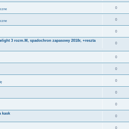
0
iczne
0
iczne
0
Delight 3 rozm.M, spadochron zapasowy 2018r, +reszta
0
0
0
0
ię
0
0
a kask
0
0