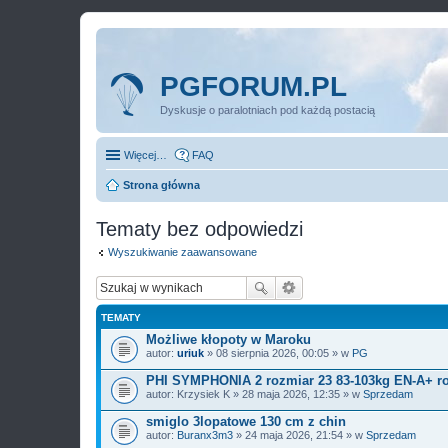
PGFORUM.PL
Dyskusje o paralotniach pod każdą postacią
Więcej…
FAQ
Strona główna
Tematy bez odpowiedzi
Wyszukiwanie zaawansowane
TEMATY
Możliwe kłopoty w Maroku
autor:
uriuk
» 08 sierpnia 2026, 00:05 » w
PG
PHI SYMPHONIA 2 rozmiar 23 83-103kg EN-A+ ro
autor:
Krzysiek K
» 28 maja 2026, 12:35 » w
Sprzedam
smiglo 3lopatowe 130 cm z chin
autor:
Buranx3m3
» 24 maja 2026, 21:54 » w
Sprzedam