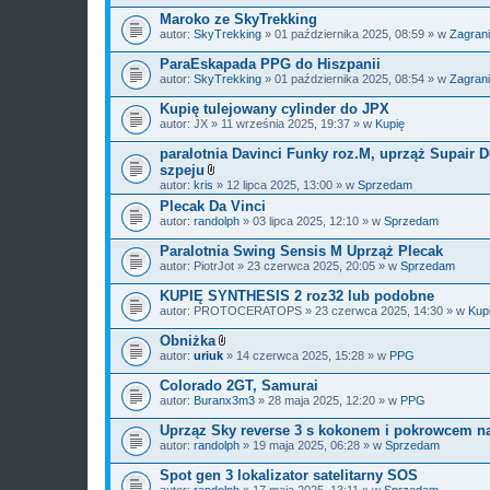
Maroko ze SkyTrekking
autor:
SkyTrekking
» 01 października 2025, 08:59 » w
Zagran
ParaEskapada PPG do Hiszpanii
autor:
SkyTrekking
» 01 października 2025, 08:54 » w
Zagran
Kupię tulejowany cylinder do JPX
autor:
JX
» 11 września 2025, 19:37 » w
Kupię
paralotnia Davinci Funky roz.M, uprząż Supair 
szpeju
Z
autor:
kris
» 12 lipca 2025, 13:00 » w
Sprzedam
a
Plecak Da Vinci
ł
autor:
randolph
ą
» 03 lipca 2025, 12:10 » w
Sprzedam
c
z
Paralotnia Swing Sensis M Uprząż Plecak
n
autor:
PiotrJot
» 23 czerwca 2025, 20:05 » w
Sprzedam
i
k
KUPIĘ SYNTHESIS 2 roz32 lub podobne
i
autor:
PROTOCERATOPS
» 23 czerwca 2025, 14:30 » w
Kup
Obniżka
Z
autor:
uriuk
» 14 czerwca 2025, 15:28 » w
PPG
a
ł
Colorado 2GT, Samurai
ą
autor:
Buranx3m3
» 28 maja 2025, 12:20 » w
PPG
c
z
Uprząz Sky reverse 3 s kokonem i pokrowcem n
n
i
autor:
randolph
» 19 maja 2025, 06:28 » w
Sprzedam
k
i
Spot gen 3 lokalizator satelitarny SOS
autor:
randolph
» 17 maja 2025, 13:11 » w
Sprzedam