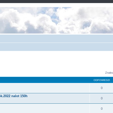
Znale
ODPOWIEDZI
0
k.2022 nalot 150h
0
0