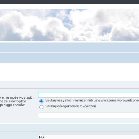
re nie może wystąpić.
Szukaj wszystkich wyrażeń lub użyj wyrażenia wprowadzone
no ze słów będzie
go ciągu znaków.
Szukaj któregokolwiek z wyrażeń