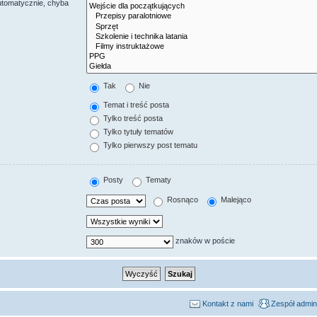
utomatycznie, chyba
Tak
Nie
Temat i treść posta
Tylko treść posta
Tylko tytuły tematów
Tylko pierwszy post tematu
Posty
Tematy
Rosnąco
Malejąco
znaków w poście
Kontakt z nami
Zespół admin