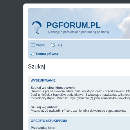
PGFORUM.PL
Dyskusje o paralotniach pod każdą postacią
Więcej…
FAQ
Strona główna
Szukaj
WYSZUKIWANIE
Szukaj wg słów kluczowych:
Umieść
+
przed słowem, które musi wystąpić oraz
-
przed słowem, któ
Jeśli umieścisz listę słów oddzielonych
|
wewnątrz nawiasów, tylko jed
musiało wystąpić. Możesz użyć gwiazdki (*) jako zamiennika dowolne
Szukaj wg autora:
Można użyć gwiazdki (*) jako zamiennika dowolnego ciągu znaków.
OPCJE WYSZUKIWANIA
Przeszukaj fora: