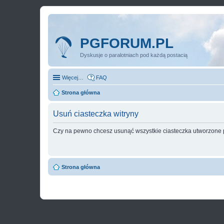
PGFORUM.PL
Dyskusje o paralotniach pod każdą postacią
Więcej…
FAQ
Strona główna
Usuń ciasteczka witryny
Czy na pewno chcesz usunąć wszystkie ciasteczka utworzone p
Strona główna