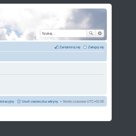
Zarejestruj się
Zaloguj się
istracyjny
Usuń ciasteczka witryny
Strefa czasowa
UTC+02:00