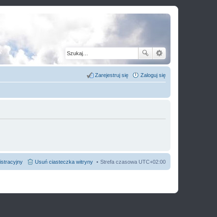
Zarejestruj się
Zaloguj się
istracyjny
Usuń ciasteczka witryny
Strefa czasowa
UTC+02:00