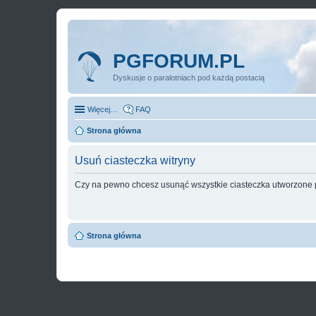
PGFORUM.PL
Dyskusje o paralotniach pod każdą postacią
Więcej…
FAQ
Strona główna
Usuń ciasteczka witryny
Czy na pewno chcesz usunąć wszystkie ciasteczka utworzone p
Strona główna