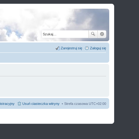
Zarejestruj się
Zaloguj się
istracyjny
Usuń ciasteczka witryny
Strefa czasowa
UTC+02:00