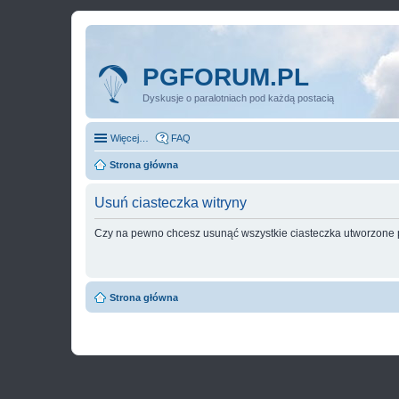
PGFORUM.PL
Dyskusje o paralotniach pod każdą postacią
Więcej…
FAQ
Strona główna
Usuń ciasteczka witryny
Czy na pewno chcesz usunąć wszystkie ciasteczka utworzone p
Strona główna