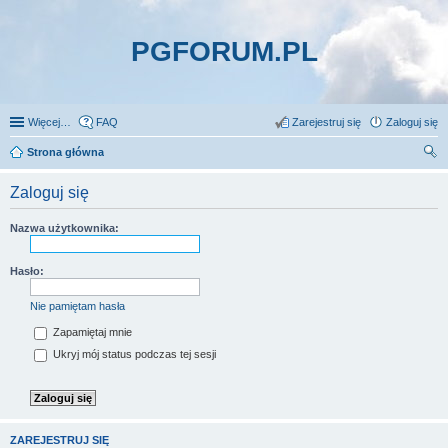
PGFORUM.PL
Więcej…
FAQ
Zarejestruj się
Zaloguj się
Strona główna
zu
Zaloguj się
kaj
Nazwa użytkownika:
Hasło:
Nie pamiętam hasła
Zapamiętaj mnie
Ukryj mój status podczas tej sesji
ZAREJESTRUJ SIĘ