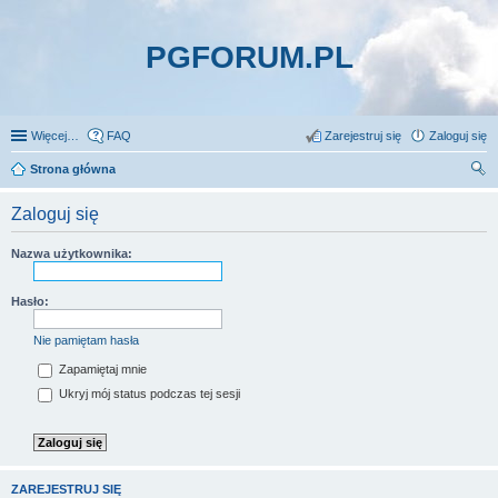
PGFORUM.PL
Więcej…
FAQ
Zarejestruj się
Zaloguj się
Strona główna
zu
Zaloguj się
kaj
Nazwa użytkownika:
Hasło:
Nie pamiętam hasła
Zapamiętaj mnie
Ukryj mój status podczas tej sesji
ZAREJESTRUJ SIĘ