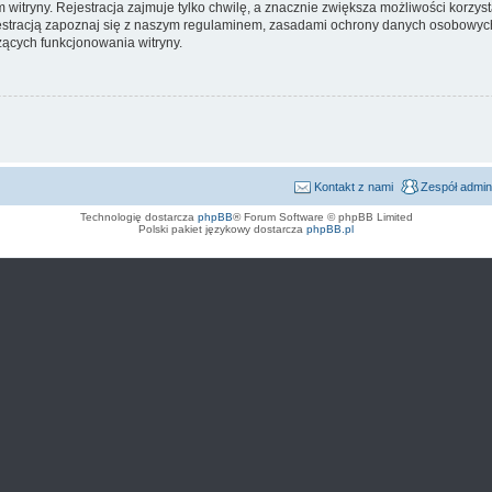
itryny. Rejestracja zajmuje tylko chwilę, a znacznie zwiększa możliwości korzyst
stracją zapoznaj się z naszym regulaminem, zasadami ochrony danych osobowych
ących funkcjonowania witryny.
Kontakt z nami
Zespół admin
Technologię dostarcza
phpBB
® Forum Software © phpBB Limited
Polski pakiet językowy dostarcza
phpBB.pl