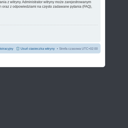
ania z witryny. Administrator witryny może zarejestrowanym
 oraz z odpowiedziami na często zadawane pytania (FAQ),
istracyjny
Usuń ciasteczka witryny
Strefa czasowa
UTC+02:00