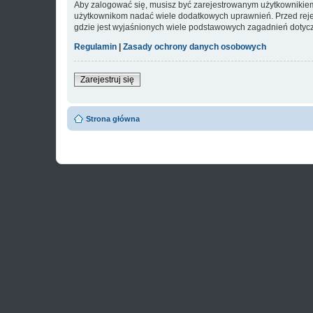
Aby zalogować się, musisz być zarejestrowanym użytkownikiem w
użytkownikom nadać wiele dodatkowych uprawnień. Przed reje
gdzie jest wyjaśnionych wiele podstawowych zagadnień dotycz
Regulamin
|
Zasady ochrony danych osobowych
Zarejestruj się
Strona główna