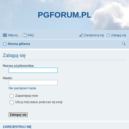
PGFORUM.PL
Więcej…
FAQ
Zarejestruj się
Zaloguj się
Strona główna
zu
Zaloguj się
kaj
Nazwa użytkownika:
Hasło:
Nie pamiętam hasła
Zapamiętaj mnie
Ukryj mój status podczas tej sesji
ZAREJESTRUJ SIĘ