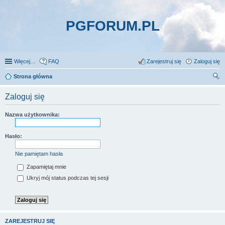
PGFORUM.PL
Więcej…
FAQ
Zarejestruj się
Zaloguj się
Strona główna
zu
Zaloguj się
kaj
Nazwa użytkownika:
Hasło:
Nie pamiętam hasła
Zapamiętaj mnie
Ukryj mój status podczas tej sesji
ZAREJESTRUJ SIĘ