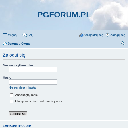
PGFORUM.PL
Więcej…
FAQ
Zarejestruj się
Zaloguj się
Strona główna
zu
Zaloguj się
kaj
Nazwa użytkownika:
Hasło:
Nie pamiętam hasła
Zapamiętaj mnie
Ukryj mój status podczas tej sesji
ZAREJESTRUJ SIĘ