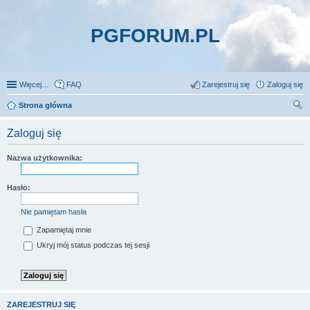
PGFORUM.PL
Więcej…
FAQ
Zarejestruj się
Zaloguj się
Strona główna
zu
Zaloguj się
kaj
Nazwa użytkownika:
Hasło:
Nie pamiętam hasła
Zapamiętaj mnie
Ukryj mój status podczas tej sesji
ZAREJESTRUJ SIĘ